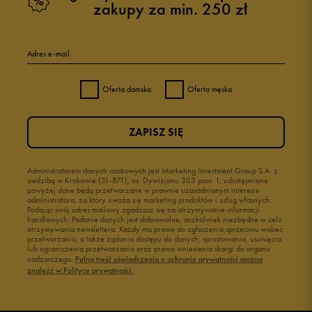
zakupy za min. 250 zł
Adres e-mail
Oferta damska
Oferta męska
ZAPISZ SIĘ
Administratorem danych osobowych jest Marketing Investment Group S.A. z
siedzibą w Krakowie (31-871), os. Dywizjonu 303 paw. 1, udostępnione
powyżej dane będą przetwarzane w prawnie uzasadnionym interesie
administratora, za który uważa się marketing produktów i usług własnych.
Podając swój adres mailowy zgadzasz się na otrzymywanie informacji
handlowych. Podanie danych jest dobrowolne, aczkolwiek niezbędne w celu
otrzymywania newslettera. Każdy ma prawo do zgłoszenia sprzeciwu wobec
przetwarzania, a także żądania dostępu do danych, sprostowania, usunięcia
lub ograniczenia przetwarzania oraz prawo wniesienia skargi do organu
nadzorczego.
Pełną treść oświadczenia o ochronie prywatności można
znaleźć w Polityce prywatności.