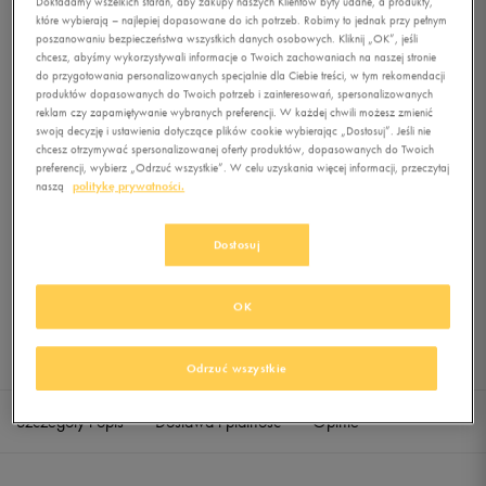
Dokładamy wszelkich starań, aby zakupy naszych Klientów były udane, a produkty,
IC
które wybierają – najlepiej dopasowane do ich potrzeb. Robimy to jednak przy pełnym
poszanowaniu bezpieczeństwa wszystkich danych osobowych. Kliknij „OK”, jeśli
chcesz, abyśmy wykorzystywali informacje o Twoich zachowaniach na naszej stronie
0.0
(
0
)
do przygotowania personalizowanych specjalnie dla Ciebie treści, w tym rekomendacji
59,99
zł
z Vat
produktów dopasowanych do Twoich potrzeb i zainteresowań, spersonalizowanych
reklam czy zapamiętywanie wybranych preferencji. W każdej chwili możesz zmienić
+ 300 PKT W
KLUBIE 50 STYLE
swoją decyzję i ustawienia dotyczące plików cookie wybierając „Dostosuj”. Jeśli nie
chcesz otrzymywać spersonalizowanej oferty produktów, dopasowanych do Twoich
preferencji, wybierz „Odrzuć wszystkie”. W celu uzyskania więcej informacji, przeczytaj
naszą
politykę prywatności.
Produkt niedostępny
Dostosuj
Jeśli artykuł będzie ponownie dostępny, otrzymasz od nas powiadomienie.
Wybierz rozmiar
OK
Sprawdź dostępność w salonach
Rozmiary EU
Rozmiary US
Odrzuć wszystkie
40
25 cm
Powiadom o dostępności
Szczegóły i opis
Dostawa i płatność
Opinie
40,5
25,5 cm
Powiadom o dostępności