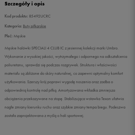
Szczegóły i opis
41
26 cm
Powiadom o dostępności
Kod produktu:
85492UCRC
42
26,5 cm
Powiadom o dostępności
Kategoria:
Buty piłkarskie
Płeć:
Męskie
42,5
27 cm
Powiadom o dostępności
Męskie halówki SPECIALI 4 CLUB IC z jesiennej kolekcji marki Umbro.
43
27,5 cm
Powiadom o dostępności
Wykonanie z wysokiej jakości, wytrzymałego i odpornego na odkształcenia
poliuretanu, sprawdzi się podczas rozgrywek. Struktura i właściwości
44
28,5 cm
Powiadom o dostępności
materiału są zbliżone do skóry naturalnej, co zapewni optymalny komfort
użytkowania. Szerszy krój poprawi wygodę noszenia oraz zadba o
44,5
28,5 cm
Powiadom o dostępności
odpowiednią kontrolę nad piłką. Amortyzowana wkładka zmniejsza
obciążenia przekazywane na stopę. Stabilizująca wstawka Texon ułatwia
45,5
29,5 cm
Powiadom o dostępności
nagłe zmiany kierunku ruchu oraz szybkie zmiany tempa biegu. Podeszwa
została zaprojektowana z myślą o hali sportowej.
46
30 cm
Powiadom o dostępności
47,5
31 cm
Powiadom o dostępności