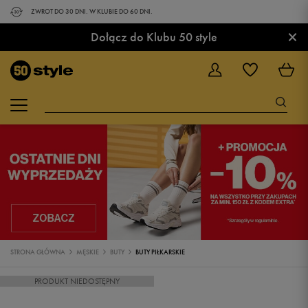
ZWROT DO 30 DNI. W KLUBIE DO 60 DNI.
×
Dołącz do Klubu 50 style
STRONA GŁÓWNA
MĘSKIE
BUTY
BUTY PIŁKARSKIE
PRODUKT NIEDOSTĘPNY