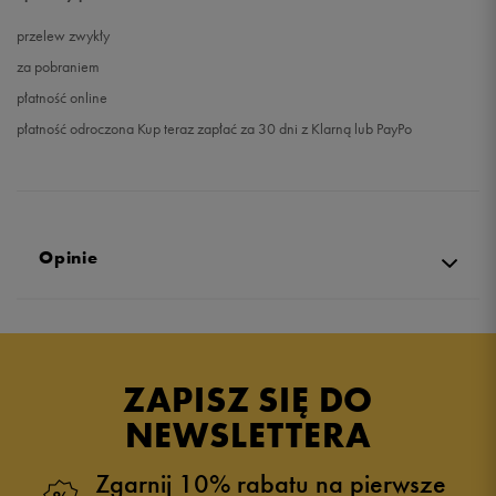
przelew zwykły
za pobraniem
płatność online
płatność odroczona Kup teraz zapłać za 30 dni z Klarną lub PayPo
Opinie
Produkt nie posiada recenzji
ZAPISZ SIĘ DO
NEWSLETTERA
Zgarnij 10% rabatu na pierwsze