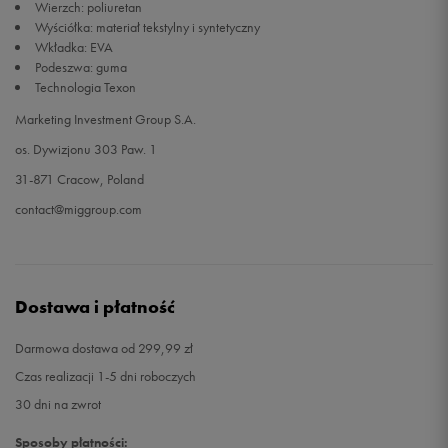
Wierzch: poliuretan
Wyściółka: materiał tekstylny i syntetyczny
Wkładka: EVA
Podeszwa: guma
Technologia Texon
Marketing Investment Group S.A.
os. Dywizjonu 303 Paw. 1
31-871 Cracow, Poland
contact@miggroup.com
Dostawa i płatność
Darmowa dostawa od 299,99 zł
Czas realizacji 1-5 dni roboczych
30 dni na zwrot
Sposoby płatności: