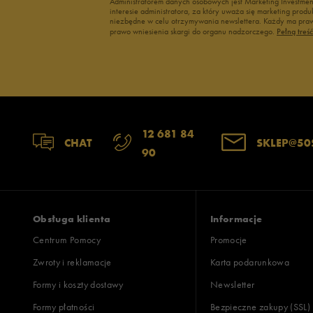
Administratorem danych osobowych jest Marketing Investme
interesie administratora, za który uważa się marketing pro
2
niezbędne w celu otrzymywania newslettera. Każdy ma prawo
prawo wniesienia skargi do organu nadzorczego.
Pełną treś
1
12 681 84
Jak zbieramy opinie?
CHAT
SKLEP@50
90
Opinie k
Obsługa klienta
Informacje
Centrum Pomocy
Promocje
Zwroty i reklamacje
Karta podarunkowa
Formy i koszty dostawy
Newsletter
Formy płatności
Bezpieczne zakupy (SSL)