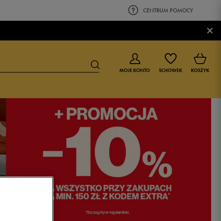
CENTRUM POMOCY
×
MOJE KONTO
SCHOWEK
KOSZYK
BUTY DLA CHŁOPCA
BUTY DLA DZIEWCZYNKI
0-4 lat
0-4 lat
4-8 lat
4-8 lat
9-16 lat
9-16 lat