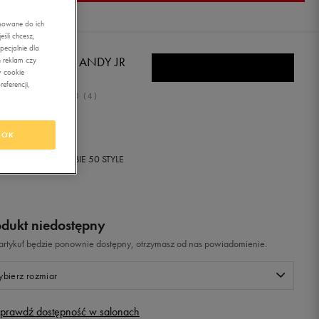
asowane do ich
śli chcesz,
ecjalnie dla
BRO SPODNIE ANDY JR
 reklam czy
w cookie
eferencji,
5.0
(
4
)
,99
zł
z Vat
OK
+ 350 PKT W
KLUBIE 50 STYLE
odukt niedostępny
i artykuł będzie ponownie dostępny, otrzymasz od nas powiadomienie.
bierz rozmiar
prawdź dostępność w salonach
Rozmiary EU
Rozmiary US