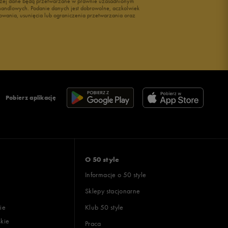
wyżej dane będą przetwarzane w prawnie uzasadnionym
i handlowych. Podanie danych jest dobrowolne, aczkolwiek
owania, usunięcia lub ograniczenia przetwarzania oraz
Pobierz aplikację
O 50 style
Informacje o 50 style
Sklepy stacjonarne
ie
Klub 50 style
skie
Praca