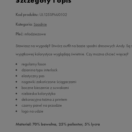
Szczegóły i opis
Kod produktu:
UL125SPMJ0102
Kategoria:
Spodnie
Płeć:
młodzieżowe
Stawiasz na wygodę? Stwórz outfit na bazie spodni dresowych Andy. Są
wyjątkowej kolorystyce wyglądają świetnie. Czy można chcieć więcej?
regularny fason
dzianina typu interlock
elastyczny pas
nogawki zakończone ściągaczami
boczne kieszenie z suwakami
niebieska kolorystyka
dekoracyjna taśma z printem
czarny panel na przodzie
logo na udzie
Materiał: 70% bawełna, 25% poliester, 5% lycra