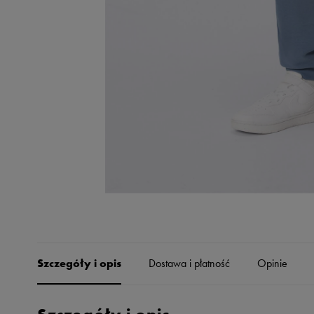
Skechers
Timberland
Umbro
Under Armour
Up8
U.S. Polo ASSN.
Vans
Szczegóły i opis
Dostawa i płatność
Opinie