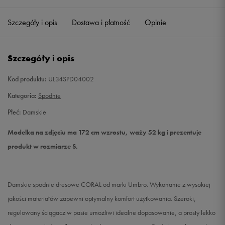
Szczegóły i opis
Dostawa i płatność
Opinie
S
Powiadom o dostępności
L
Powiadom o dostępności
Szczegóły i opis
Kod produktu:
UL34SPD04002
Kategoria:
Spodnie
Płeć:
Damskie
Modelka na zdjęciu ma 172 cm wzrostu, waży 52 kg i prezentuje
produkt w rozmiarze S.
Damskie spodnie dresowe CORAL od marki Umbro. Wykonanie z wysokiej
jakości materiałów zapewni optymalny komfort użytkowania. Szeroki,
regulowany ściągacz w pasie umożliwi idealne dopasowanie, a prosty lekko