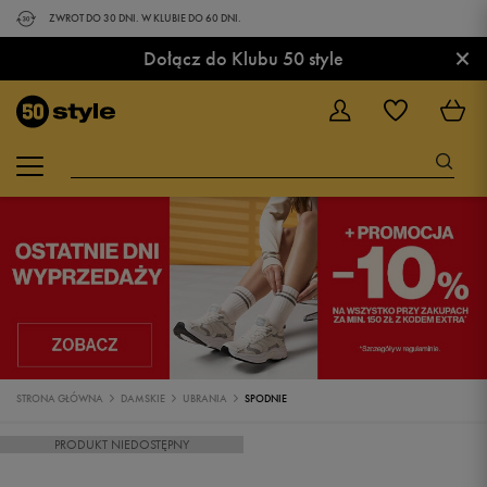
ZWROT DO 30 DNI. W KLUBIE DO 60 DNI.
×
Dołącz do Klubu 50 style
STRONA GŁÓWNA
DAMSKIE
UBRANIA
SPODNIE
PRODUKT NIEDOSTĘPNY