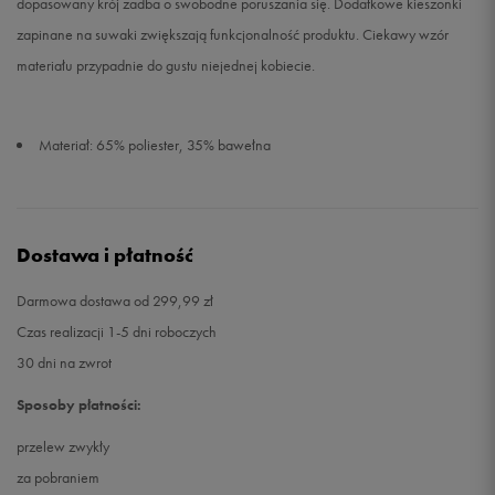
dopasowany krój zadba o swobodne poruszania się. Dodatkowe kieszonki
zapinane na suwaki zwiększają funkcjonalność produktu. Ciekawy wzór
materiału przypadnie do gustu niejednej kobiecie.
Materiał: 65% poliester, 35% bawełna
Dostawa i płatność
Darmowa dostawa od 299,99 zł
Czas realizacji 1-5 dni roboczych
30 dni na zwrot
Sposoby płatności:
przelew zwykły
za pobraniem