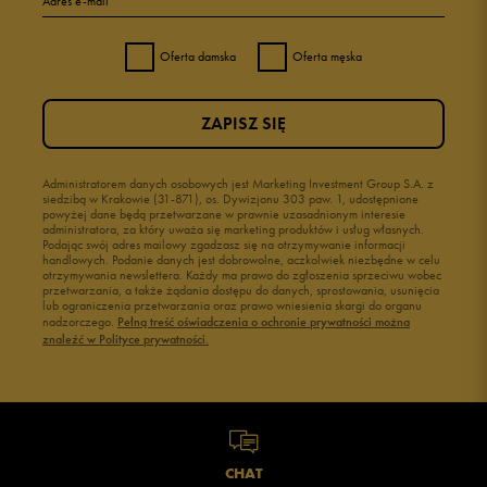
Adres e-mail
Oferta damska
Oferta męska
ZAPISZ SIĘ
Administratorem danych osobowych jest Marketing Investment Group S.A. z
siedzibą w Krakowie (31-871), os. Dywizjonu 303 paw. 1, udostępnione
powyżej dane będą przetwarzane w prawnie uzasadnionym interesie
administratora, za który uważa się marketing produktów i usług własnych.
Podając swój adres mailowy zgadzasz się na otrzymywanie informacji
handlowych. Podanie danych jest dobrowolne, aczkolwiek niezbędne w celu
otrzymywania newslettera. Każdy ma prawo do zgłoszenia sprzeciwu wobec
przetwarzania, a także żądania dostępu do danych, sprostowania, usunięcia
lub ograniczenia przetwarzania oraz prawo wniesienia skargi do organu
nadzorczego.
Pełną treść oświadczenia o ochronie prywatności można
znaleźć w Polityce prywatności.
CHAT