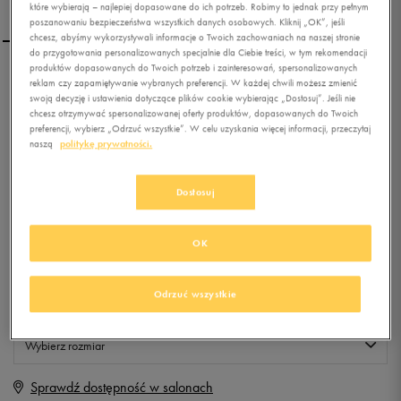
które wybierają – najlepiej dopasowane do ich potrzeb. Robimy to jednak przy pełnym
poszanowaniu bezpieczeństwa wszystkich danych osobowych. Kliknij „OK”, jeśli
chcesz, abyśmy wykorzystywali informacje o Twoich zachowaniach na naszej stronie
do przygotowania personalizowanych specjalnie dla Ciebie treści, w tym rekomendacji
produktów dopasowanych do Twoich potrzeb i zainteresowań, spersonalizowanych
UMBRO SPODNIE CORAL
reklam czy zapamiętywanie wybranych preferencji. W każdej chwili możesz zmienić
swoją decyzję i ustawienia dotyczące plików cookie wybierając „Dostosuj”. Jeśli nie
chcesz otrzymywać spersonalizowanej oferty produktów, dopasowanych do Twoich
preferencji, wybierz „Odrzuć wszystkie”. W celu uzyskania więcej informacji, przeczytaj
0.0
(
0
)
naszą
politykę prywatności.
1,99
zł
z Vat
Dostosuj
+ 10 PKT W
KLUBIE 50 STYLE
OK
Produkt niedostępny
Odrzuć wszystkie
Jeśli artykuł będzie ponownie dostępny, otrzymasz od nas powiadomienie.
Wybierz rozmiar
Sprawdź dostępność w salonach
XS
Powiadom o dostępności