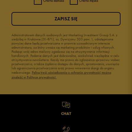
Oferta damska
Oferta męska
ZAPISZ SIĘ
Administratorem danych osobowych jest Marketing Investment Group S.A. z
siedzibą w Krakowie (31-871), os. Dywizjonu 303 paw. 1, udostępnione
powyżej dane będą przetwarzane w prawnie uzasadnionym interesie
administratora, za który uważa się marketing produktów i usług własnych.
Podając swój adres mailowy zgadzasz się na otrzymywanie informacji
handlowych. Podanie danych jest dobrowolne, aczkolwiek niezbędne w celu
otrzymywania newslettera. Każdy ma prawo do zgłoszenia sprzeciwu wobec
przetwarzania, a także żądania dostępu do danych, sprostowania, usunięcia
lub ograniczenia przetwarzania oraz prawo wniesienia skargi do organu
nadzorczego.
Pełną treść oświadczenia o ochronie prywatności można
znaleźć w Polityce prywatności.
CHAT