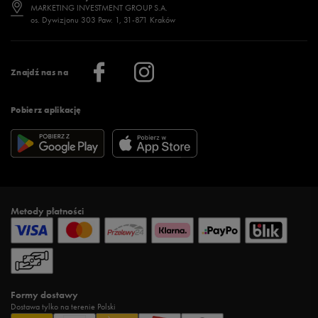
Jak wybrać buty na zimę?
Stylizacje damskie
Sklepy stacjonarne
MARKETING INVESTMENT GROUP S.A.
os. Dywizjonu 303 Paw. 1, 31-871 Kraków
Więcej >
Klub 50 style
Regulamin sklepu 50 style
Praca
Regulamin aplikacji 50 style
Informacje o firmie
Więcej regulaminów >
Znajdź nas na
Pobierz aplikację
Metody płatności
Formy dostawy
Dostawa tylko na terenie Polski