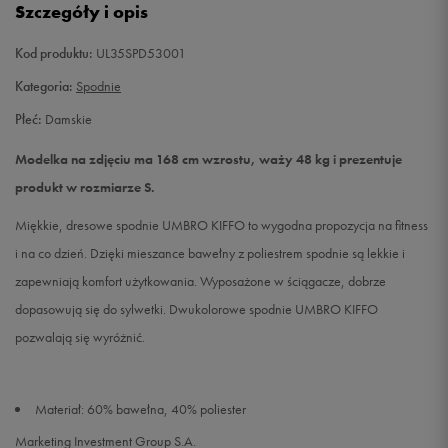
Szczegóły i opis
Kod produktu:
UL35SPD53001
Kategoria:
Spodnie
Płeć:
Damskie
Modelka na zdjęciu ma 168 cm wzrostu, waży 48 kg i prezentuje
produkt w rozmiarze S.
Miękkie, dresowe spodnie UMBRO KIFFO to wygodna propozycja na fitness
i na co dzień. Dzięki mieszance bawełny z poliestrem spodnie są lekkie i
zapewniają komfort użytkowania. Wyposażone w ściągacze, dobrze
dopasowują się do sylwetki. Dwukolorowe spodnie UMBRO KIFFO
pozwalają się wyróżnić.
Materiał: 60% bawełna, 40% poliester
Marketing Investment Group S.A.