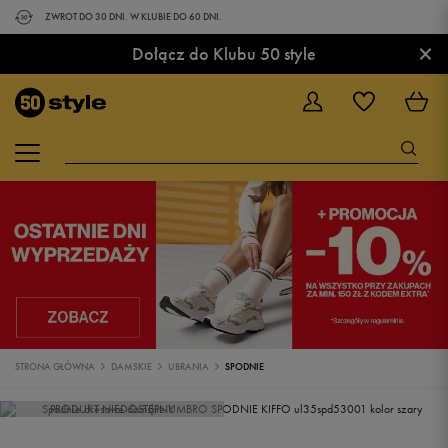
ZWROT DO 30 DNI. W KLUBIE DO 60 DNI.
×
Dołącz do Klubu 50 style
STRONA GŁÓWNA
DAMSKIE
UBRANIA
SPODNIE
PRODUKT NIEDOSTĘPNY