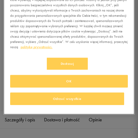
poszanowaniu bezpieczeństwa wszystkich danych osobowych. Kliknij „OK”, jeśli
chcesz, abyśmy wykorzystywali informacje o Twoich zachowaniach na naszej stronie
do przygotowania personalizowanych specjalnie dla Ciebie treści, w tym rekomendacji
0.0
(
0
)
produktów dopasowanych do Twoich potrzeb i zainteresowań, spersonalizowanych
39,99
zł
z Vat
reklam czy zapamiętywanie wybranych preferencji. W każdej chwili możesz zmienić
swoją decyzję i ustawienia dotyczące plików cookie wybierając „Dostosuj”. Jeśli nie
+ 200 PKT W
KLUBIE 50 STYLE
chcesz otrzymywać spersonalizowanej oferty produktów, dopasowanych do Twoich
preferencji, wybierz „Odrzuć wszystkie”. W celu uzyskania więcej informacji, przeczytaj
naszą
politykę prywatności.
Produkt niedostępny
Dostosuj
Jeśli artykuł będzie ponownie dostępny, otrzymasz od nas powiadomienie.
OK
Wybierz rozmiar
Odrzuć wszystkie
Sprawdź dostępność w salonach
S
Powiadom o dostępności
Szczegóły i opis
Dostawa i płatność
Opinie
M
Powiadom o dostępności
L
Powiadom o dostępności