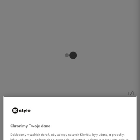
1/1
Chronimy Twoje dane
Dokładamy wszelkich starań, aby zakupy naszych Klientów były udane, a produkty,
UMBRO SPODNIE KIFFO
które wybierają – najlepiej dopasowane do ich potrzeb. Robimy to jednak przy pełnym