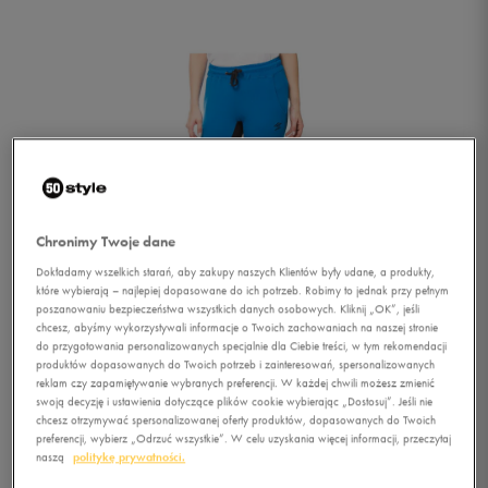
Chronimy Twoje dane
Dokładamy wszelkich starań, aby zakupy naszych Klientów były udane, a produkty,
które wybierają – najlepiej dopasowane do ich potrzeb. Robimy to jednak przy pełnym
poszanowaniu bezpieczeństwa wszystkich danych osobowych. Kliknij „OK”, jeśli
chcesz, abyśmy wykorzystywali informacje o Twoich zachowaniach na naszej stronie
do przygotowania personalizowanych specjalnie dla Ciebie treści, w tym rekomendacji
produktów dopasowanych do Twoich potrzeb i zainteresowań, spersonalizowanych
reklam czy zapamiętywanie wybranych preferencji. W każdej chwili możesz zmienić
swoją decyzję i ustawienia dotyczące plików cookie wybierając „Dostosuj”. Jeśli nie
1/4
chcesz otrzymywać spersonalizowanej oferty produktów, dopasowanych do Twoich
preferencji, wybierz „Odrzuć wszystkie”. W celu uzyskania więcej informacji, przeczytaj
naszą
politykę prywatności.