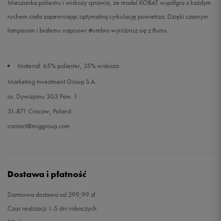
Mieszanka poliestru i wiskozy sprawia, że model KOBAT współgra z każdym
ruchem ciała zapewniając optymalną cyrkulację powietrza. Dzięki czarnym
lampasom i białemu napisowi #umbro wyróżnisz się z tłumu.
Materiał: 65% poliester, 35% wiskoza
Marketing Investment Group S.A.
os. Dywizjonu 303 Paw. 1
31-871 Cracow, Poland
contact@miggroup.com
Dostawa i płatność
Darmowa dostawa od 299,99 zł
Czas realizacji 1-5 dni roboczych