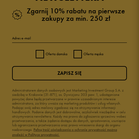
Zgarnij 10% rabatu na pierwsze
zakupy za min. 250 zł
Adres e-mail
Oferta damska
Oferta męska
ZAPISZ SIĘ
Administratorem danych osobowych jest Marketing Investment Group S.A. z
siedzibą w Krakowie (31-871), os. Dywizjonu 303 paw. 1, udostępnione
powyżej dane będą przetwarzane w prawnie uzasadnionym interesie
administratora, za który uważa się marketing produktów i usług własnych.
Podając swój adres mailowy zgadzasz się na otrzymywanie informacji
handlowych. Podanie danych jest dobrowolne, aczkolwiek niezbędne w celu
otrzymywania newslettera. Każdy ma prawo do zgłoszenia sprzeciwu wobec
przetwarzania, a także żądania dostępu do danych, sprostowania, usunięcia
lub ograniczenia przetwarzania oraz prawo wniesienia skargi do organu
nadzorczego.
Pełną treść oświadczenia o ochronie prywatności można
znaleźć w Polityce prywatności.