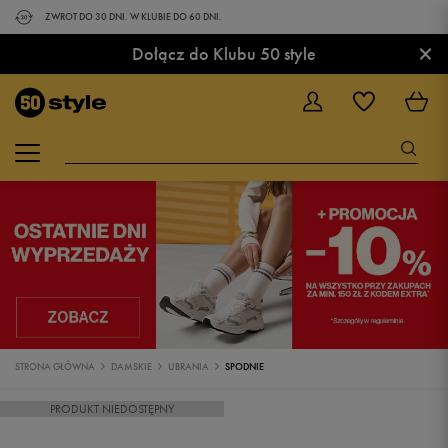
ZWROT DO 30 DNI. W KLUBIE DO 60 DNI.
×
Dołącz do Klubu 50 style
STRONA GŁÓWNA
DAMSKIE
UBRANIA
SPODNIE
PRODUKT NIEDOSTĘPNY