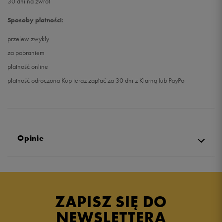
30 dni na zwrot
Sposoby płatności:
przelew zwykły
za pobraniem
płatność online
płatność odroczona Kup teraz zapłać za 30 dni z Klarną lub PayPo
Opinie
Produkt nie posiada recenzji
ZAPISZ SIĘ DO
NEWSLETTERA