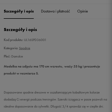
Szczegóły i opis
Dostawa i płatność
Opinie
M
Powiadom o dostępności
L
Powiadom o dostępności
Szczegóły i opis
Kod produktu:
UL16SPD36001
Kategoria:
Spodnie
Płeć:
Damskie
Modelka na zdjęciu ma 170 cm wzrostu, waży 53 kg i prezentuje
produkt w rozmiarze S.
Dopasowane spodnie dresowe w oszałamiającym kobaltowym kolorze
dodadzą Ci energii podczas treningów. Szeroki ściągacz w pasie pozwoli na
idealne dopasowanie do sylwetki. Długość 3/4 sprawdzi się w ciepłe dni.