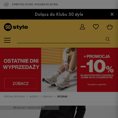
ZWROT DO 30 DNI. W KLUBIE DO 60 DNI.
×
Dołącz do Klubu 50 style
STRONA GŁÓWNA
MĘSKIE
UBRANIA
SPODNIE
PRODUKT NIEDOSTĘPNY