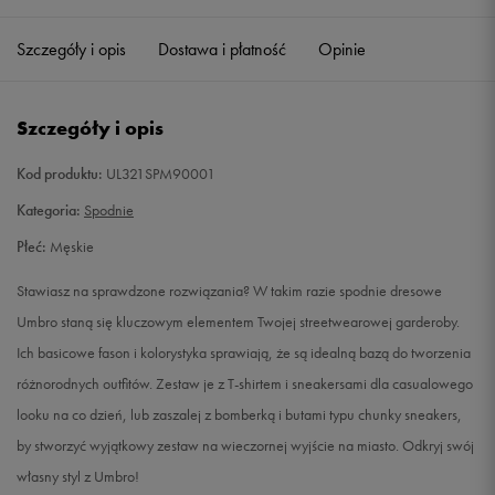
Szczegóły i opis
Dostawa i płatność
Opinie
M
Powiadom o dostępności
L
Powiadom o dostępności
Szczegóły i opis
XL
Powiadom o dostępności
Kod produktu:
UL321SPM90001
Kategoria:
Spodnie
XXL
Powiadom o dostępności
Płeć:
Męskie
Stawiasz na sprawdzone rozwiązania? W takim razie spodnie dresowe
Umbro staną się kluczowym elementem Twojej streetwearowej garderoby.
Ich basicowe fason i kolorystyka sprawiają, że są idealną bazą do tworzenia
różnorodnych outfitów. Zestaw je z T-shirtem i sneakersami dla casualowego
looku na co dzień, lub zaszalej z bomberką i butami typu chunky sneakers,
by stworzyć wyjątkowy zestaw na wieczornej wyjście na miasto. Odkryj swój
własny styl z Umbro!