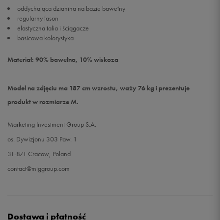
oddychająca dzianina na bazie bawełny
regularny fason
elastyczna talia i ściągacze
basicowa kolorystyka
Materiał: 90% bawełna, 10% wiskoza
Model na zdjęciu ma 187 cm wzrostu, waży 76 kg i prezentuje
produkt w rozmiarze M.
Marketing Investment Group S.A.
os. Dywizjonu 303 Paw. 1
31-871 Cracow, Poland
contact@miggroup.com
Dostawa i płatność