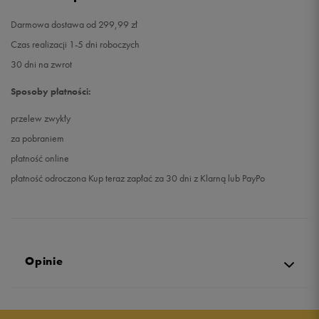
Darmowa dostawa od 299,99 zł
Czas realizacji 1-5 dni roboczych
30 dni na zwrot
Sposoby płatności:
przelew zwykły
za pobraniem
płatność online
płatność odroczona Kup teraz zapłać za 30 dni z Klarną lub PayPo
Opinie
5.0