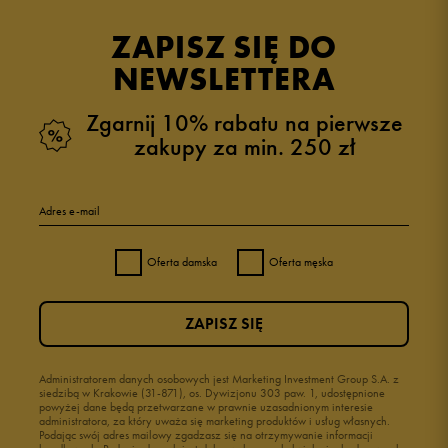
opinii klientów
111
z całego okresu
ZAPISZ SIĘ DO
zebranych i zweryfikowanych przez
NEWSLETTERA
Zgarnij 10% rabatu na pierwsze
zakupy za min. 250 zł
5
97%
Adres e-mail
4
3%
Oferta damska
Oferta męska
3
0%
ZAPISZ SIĘ
2
0%
1
Administratorem danych osobowych jest Marketing Investment Group S.A. z
0%
siedzibą w Krakowie (31-871), os. Dywizjonu 303 paw. 1, udostępnione
powyżej dane będą przetwarzane w prawnie uzasadnionym interesie
administratora, za który uważa się marketing produktów i usług własnych.
Podając swój adres mailowy zgadzasz się na otrzymywanie informacji