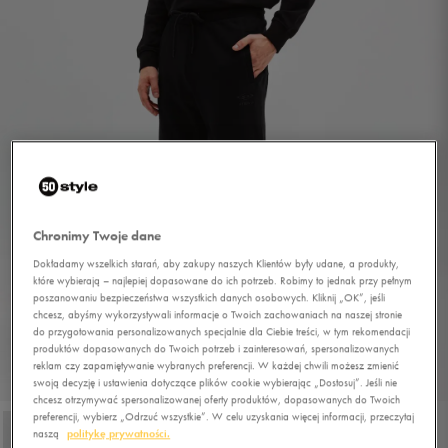
Chronimy Twoje dane
Dokładamy wszelkich starań, aby zakupy naszych Klientów były udane, a produkty,
które wybierają – najlepiej dopasowane do ich potrzeb. Robimy to jednak przy pełnym
poszanowaniu bezpieczeństwa wszystkich danych osobowych. Kliknij „OK”, jeśli
chcesz, abyśmy wykorzystywali informacje o Twoich zachowaniach na naszej stronie
do przygotowania personalizowanych specjalnie dla Ciebie treści, w tym rekomendacji
produktów dopasowanych do Twoich potrzeb i zainteresowań, spersonalizowanych
reklam czy zapamiętywanie wybranych preferencji. W każdej chwili możesz zmienić
1/4
swoją decyzję i ustawienia dotyczące plików cookie wybierając „Dostosuj”. Jeśli nie
chcesz otrzymywać spersonalizowanej oferty produktów, dopasowanych do Twoich
preferencji, wybierz „Odrzuć wszystkie”. W celu uzyskania więcej informacji, przeczytaj
naszą
politykę prywatności.