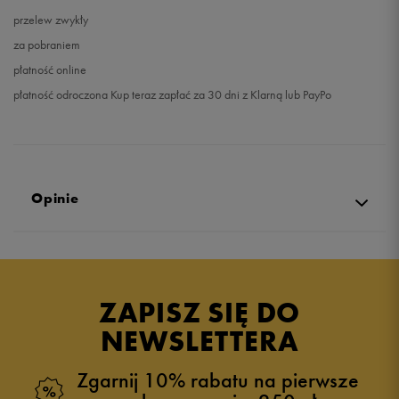
przelew zwykły
za pobraniem
płatność online
płatność odroczona Kup teraz zapłać za 30 dni z Klarną lub PayPo
Opinie
4.7
opinii klientów
56
z całego okresu
ZAPISZ SIĘ DO
zebranych i zweryfikowanych przez
NEWSLETTERA
Zgarnij 10% rabatu na pierwsze