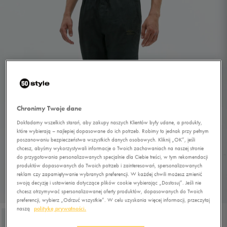
Chronimy Twoje dane
Dokładamy wszelkich starań, aby zakupy naszych Klientów były udane, a produkty,
które wybierają – najlepiej dopasowane do ich potrzeb. Robimy to jednak przy pełnym
poszanowaniu bezpieczeństwa wszystkich danych osobowych. Kliknij „OK”, jeśli
chcesz, abyśmy wykorzystywali informacje o Twoich zachowaniach na naszej stronie
do przygotowania personalizowanych specjalnie dla Ciebie treści, w tym rekomendacji
produktów dopasowanych do Twoich potrzeb i zainteresowań, spersonalizowanych
reklam czy zapamiętywanie wybranych preferencji. W każdej chwili możesz zmienić
swoją decyzję i ustawienia dotyczące plików cookie wybierając „Dostosuj”. Jeśli nie
chcesz otrzymywać spersonalizowanej oferty produktów, dopasowanych do Twoich
1/4
preferencji, wybierz „Odrzuć wszystkie”. W celu uzyskania więcej informacji, przeczytaj
naszą
politykę prywatności.