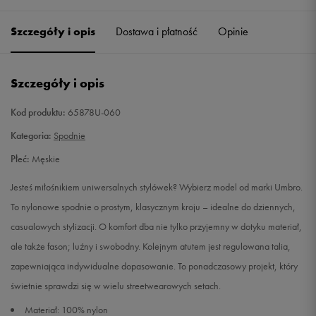
Szczegóły i opis
Dostawa i płatność
Opinie
M
Powiadom o dostępności
L
Powiadom o dostępności
Szczegóły i opis
XL
Powiadom o dostępności
Kod produktu:
65878U-060
Kategoria:
Spodnie
XXL
Powiadom o dostępności
Płeć:
Męskie
Jesteś miłośnikiem uniwersalnych stylówek? Wybierz model od marki Umbro.
To nylonowe spodnie o prostym, klasycznym kroju – idealne do dziennych,
casualowych stylizacji. O komfort dba nie tylko przyjemny w dotyku materiał,
ale także fason; luźny i swobodny. Kolejnym atutem jest regulowana talia,
zapewniająca indywidualne dopasowanie. To ponadczasowy projekt, który
świetnie sprawdzi się w wielu streetwearowych setach.
Materiał: 100% nylon