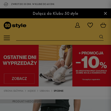
ZWROT DO 30 DNI. W KLUBIE DO 60 DNI.
×
Dołącz do Klubu 50 style
STRONA GŁÓWNA
MĘSKIE
UBRANIA
SPODNIE
PRODUKT NIEDOSTĘPNY