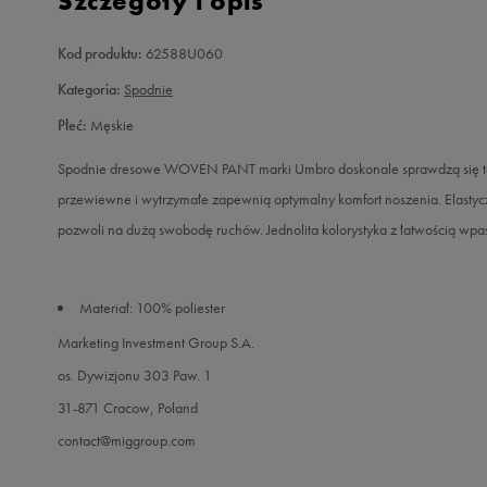
Szczegóły i opis
Kod produktu:
62588U060
Kategoria:
Spodnie
Płeć:
Męskie
Spodnie dresowe WOVEN PANT marki Umbro doskonale sprawdzą się tam 
przewiewne i wytrzymałe zapewnią optymalny komfort noszenia. Elastyc
pozwoli na dużą swobodę ruchów. Jednolita kolorystyka z łatwością wpa
Materiał: 100% poliester
Marketing Investment Group S.A.
os. Dywizjonu 303 Paw. 1
31-871 Cracow, Poland
contact@miggroup.com