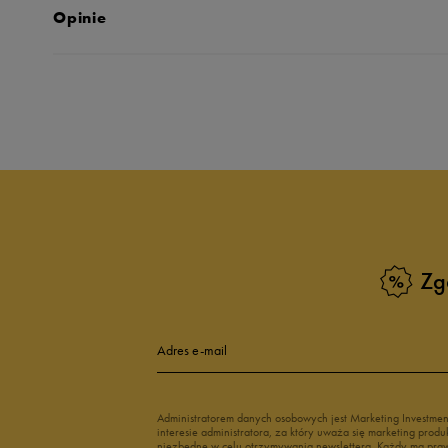
Opinie
Produkt nie posia
Zg
Adres e-mail
Administratorem danych osobowych jest Marketing Investme
interesie administratora, za który uważa się marketing pro
niezbędne w celu otrzymywania newslettera. Każdy ma prawo