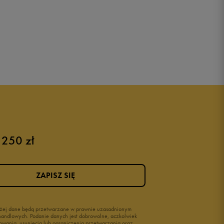
 250 zł
ZAPISZ SIĘ
wyżej dane będą przetwarzane w prawnie uzasadnionym
i handlowych. Podanie danych jest dobrowolne, aczkolwiek
owania, usunięcia lub ograniczenia przetwarzania oraz