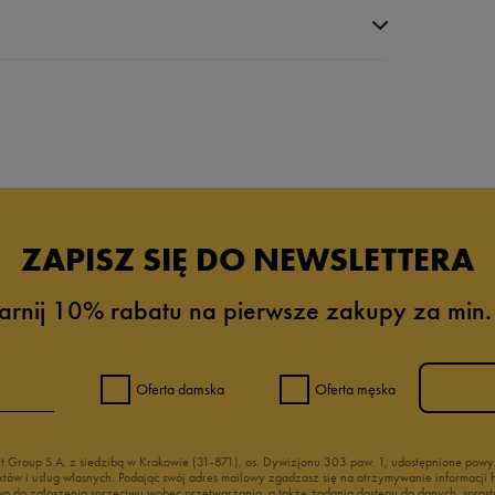
da recenzji
ZAPISZ SIĘ DO NEWSLETTERA
arnij 10% rabatu na pierwsze zakupy za min.
Oferta damska
Oferta męska
nt Group S.A. z siedzibą w Krakowie (31-871), os. Dywizjonu 303 paw. 1, udostępnione po
duktów i usług własnych. Podając swój adres mailowy zgadzasz się na otrzymywanie informacj
 do zgłoszenia sprzeciwu wobec przetwarzania, a także żądania dostępu do danych, sprost