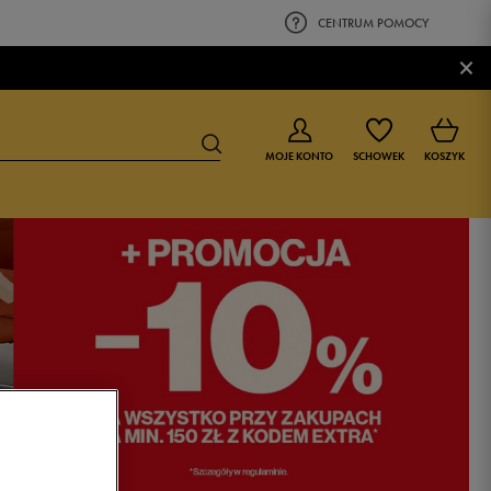
CENTRUM POMOCY
×
MOJE KONTO
SCHOWEK
KOSZYK
BUTY DLA CHŁOPCA
BUTY DLA DZIEWCZYNKI
0-4 lat
0-4 lat
4-8 lat
4-8 lat
9-16 lat
9-16 lat