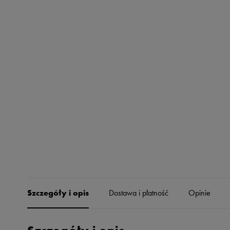
Skechers
Timberland
Umbro
Under Armour
Up8
U.S. Polo ASSN.
Vans
Szczegóły i opis
Dostawa i płatność
Opinie