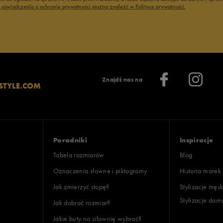
ć oświadczenia o ochronie prywatności można znaleźć w Polityce prywatności.
Znajdź nas na
STYLE.COM
Poradniki
Inspiracje
Tabela rozmiarów
Blog
Oznaczenia słowne i piktogramy
Historia marek
Jak zmierzyć stopę?
Stylizacje męsk
Stylizacje dam
Jak dobrać rozmiar?
Jakie buty na siłownię wybrać?