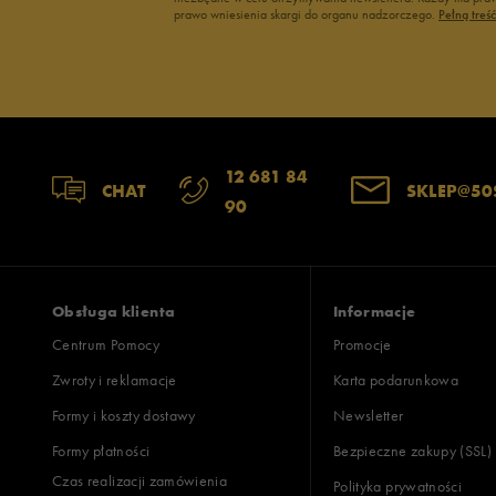
prawo wniesienia skargi do organu nadzorczego.
Pełną treś
12 681 84
CHAT
SKLEP@50
90
Obsługa klienta
Informacje
Centrum Pomocy
Promocje
Zwroty i reklamacje
Karta podarunkowa
Formy i koszty dostawy
Newsletter
Formy płatności
Bezpieczne zakupy (SSL)
Czas realizacji zamówienia
Polityka prywatności