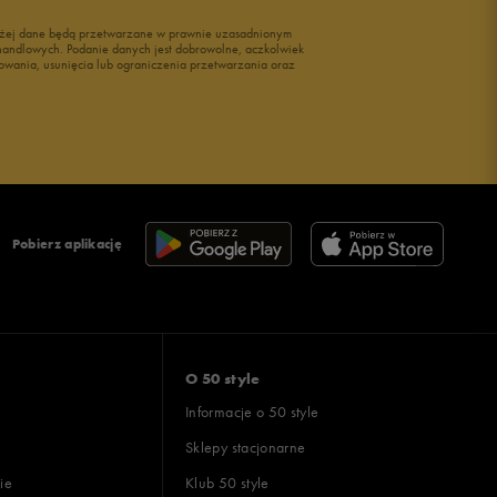
wyżej dane będą przetwarzane w prawnie uzasadnionym
i handlowych. Podanie danych jest dobrowolne, aczkolwiek
owania, usunięcia lub ograniczenia przetwarzania oraz
Pobierz aplikację
O 50 style
Informacje o 50 style
Sklepy stacjonarne
ie
Klub 50 style