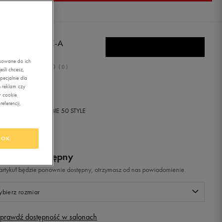
BRO STADIA IC-A
asowane do ich
0.0
(
0
)
śli chcesz,
ecjalnie dla
,99
zł
z Vat
 reklam czy
w cookie
eferencji,
+ 150 PKT W
KLUBIE 50 STYLE
OK
odukt niedostępny
i artykuł będzie ponownie dostępny, otrzymasz od nas powiadomienie.
bierz rozmiar
prawdź dostępność w salonach
Rozmiary EU
Rozmiary US