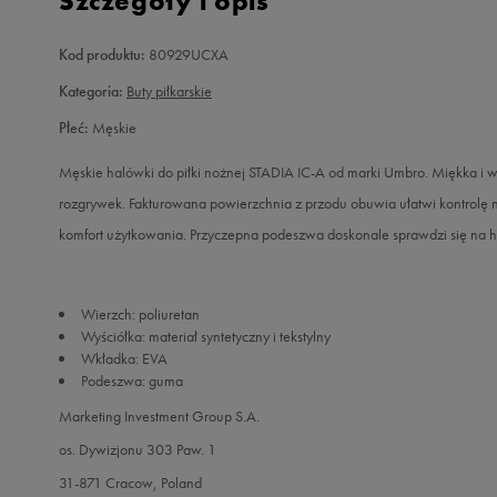
Szczegóły i opis
Kod produktu:
80929UCXA
Kategoria:
Buty piłkarskie
Płeć:
Męskie
Męskie halówki do piłki nożnej STADIA IC-A od marki Umbro. Miękka i wy
rozgrywek. Fakturowana powierzchnia z przodu obuwia ułatwi kontrolę n
komfort użytkowania. Przyczepna podeszwa doskonale sprawdzi się na ha
Wierzch: poliuretan
Wyściółka: materiał syntetyczny i tekstylny
Wkładka: EVA
Podeszwa: guma
Marketing Investment Group S.A.
os. Dywizjonu 303 Paw. 1
31-871 Cracow, Poland