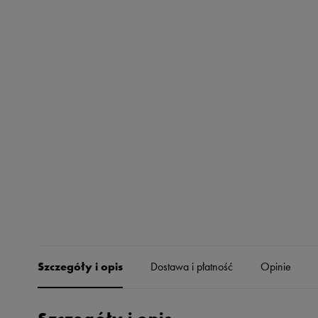
Skechers
Timberland
Umbro
Under Armour
Up8
U.S. Polo ASSN.
Vans
Szczegóły i opis
Dostawa i płatność
Opinie