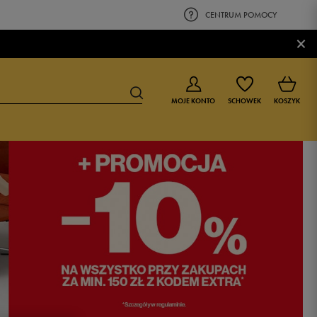
CENTRUM POMOCY
×
MOJE KONTO
SCHOWEK
KOSZYK
BUTY DLA CHŁOPCA
BUTY DLA DZIEWCZYNKI
0-4 lat
0-4 lat
4-8 lat
4-8 lat
9-16 lat
9-16 lat