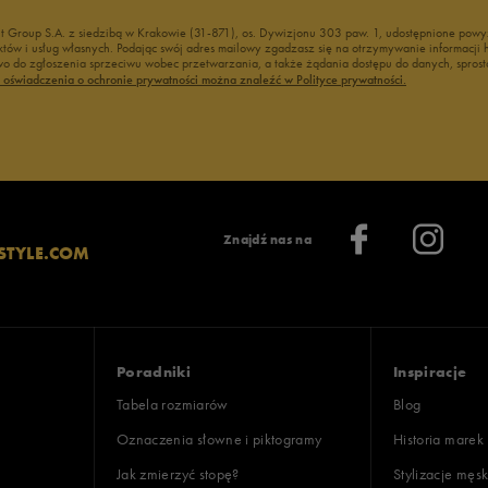
nt Group S.A. z siedzibą w Krakowie (31-871), os. Dywizjonu 303 paw. 1, udostępnione po
duktów i usług własnych. Podając swój adres mailowy zgadzasz się na otrzymywanie informacj
 do zgłoszenia sprzeciwu wobec przetwarzania, a także żądania dostępu do danych, sprost
ć oświadczenia o ochronie prywatności można znaleźć w Polityce prywatności.
Znajdź nas na
STYLE.COM
Poradniki
Inspiracje
Tabela rozmiarów
Blog
Oznaczenia słowne i piktogramy
Historia marek
Jak zmierzyć stopę?
Stylizacje męsk