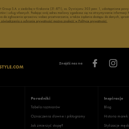
nt Group S.A. z siedzibą w Krakowie (31-871), os. Dywizjonu 303 paw. 1, udostępnione po
duktów i usług własnych. Podając swój adres mailowy zgadzasz się na otrzymywanie informacj
 do zgłoszenia sprzeciwu wobec przetwarzania, a także żądania dostępu do danych, sprost
ć oświadczenia o ochronie prywatności można znaleźć w Polityce prywatności.
Znajdź nas na
STYLE.COM
Poradniki
Inspiracje
Tabela rozmiarów
Blog
Oznaczenia słowne i piktogramy
Historia marek
Jak zmierzyć stopę?
Stylizacje męsk