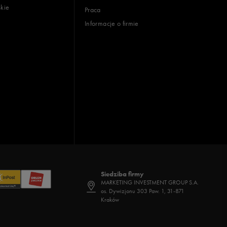
skie
Praca
Informacje o firmie
Siedziba firmy
MARKETING INVESTMENT GROUP S.A.
os. Dywizjonu 303 Paw. 1, 31-871
Kraków