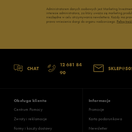
Administratorem danych osobowych jest Marketing Investme
interesie administratora, za który uważa się marketing pro
niezbędne w celu otrzymywania newslettera. Każdy ma prawo
prawo wniesienia skargi do organu nadzorczego.
Pełną treś
12 681 84
CHAT
SKLEP@50
90
Obsługa klienta
Informacje
Centrum Pomocy
Promocje
Zwroty i reklamacje
Karta podarunkowa
Formy i koszty dostawy
Newsletter