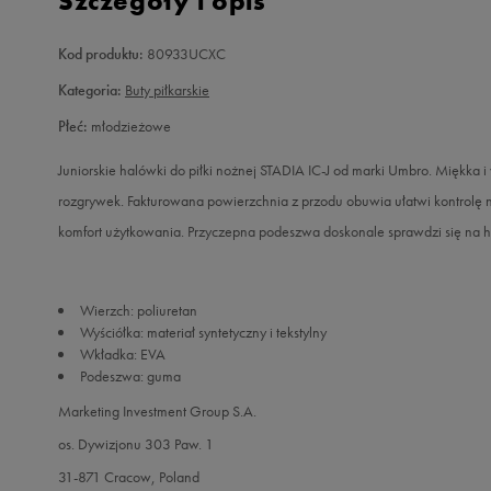
Szczegóły i opis
Kod produktu:
80933UCXC
Kategoria:
Buty piłkarskie
Płeć:
młodzieżowe
Juniorskie halówki do piłki nożnej STADIA IC-J od marki Umbro. Miękka i
rozgrywek. Fakturowana powierzchnia z przodu obuwia ułatwi kontrolę n
komfort użytkowania. Przyczepna podeszwa doskonale sprawdzi się na ha
Wierzch: poliuretan
Wyściółka: materiał syntetyczny i tekstylny
Wkładka: EVA
Podeszwa: guma
Marketing Investment Group S.A.
os. Dywizjonu 303 Paw. 1
31-871 Cracow, Poland