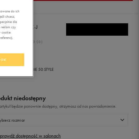
asowane do ich
śli chcesz,
ecjalnie dla
RO STADIA IC-J
 reklam czy
w cookie
eferencji,
0.0
(
0
)
,99
zł
z Vat
OK
+ 150 PKT W
KLUBIE 50 STYLE
odukt niedostępny
i artykuł będzie ponownie dostępny, otrzymasz od nas powiadomienie.
bierz rozmiar
prawdź dostępność w salonach
Rozmiary EU
Rozmiary US