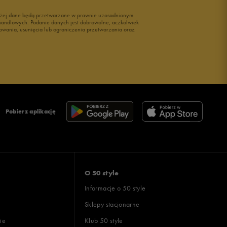
wyżej dane będą przetwarzane w prawnie uzasadnionym
i handlowych. Podanie danych jest dobrowolne, aczkolwiek
owania, usunięcia lub ograniczenia przetwarzania oraz
Pobierz aplikację
O 50 style
Informacje o 50 style
Sklepy stacjonarne
ie
Klub 50 style