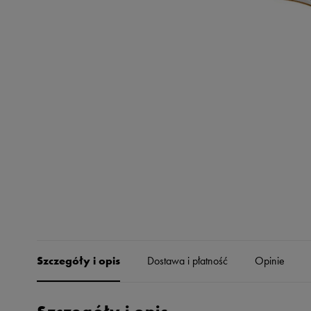
Skechers
Timberland
Umbro
Under Armour
Up8
U.S. Polo ASSN.
Vans
Szczegóły i opis
Dostawa i płatność
Opinie