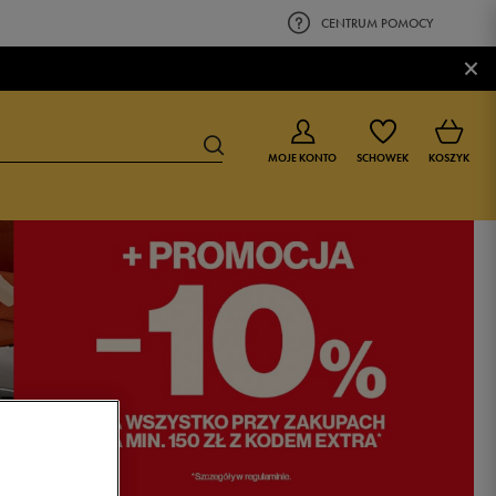
CENTRUM POMOCY
×
MOJE KONTO
SCHOWEK
KOSZYK
BUTY DLA CHŁOPCA
BUTY DLA DZIEWCZYNKI
0-4 lat
0-4 lat
4-8 lat
4-8 lat
9-16 lat
9-16 lat