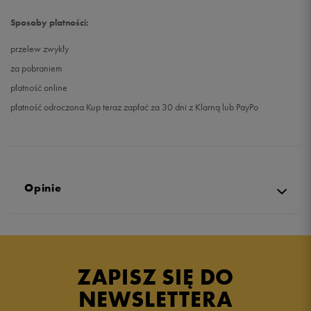
Sposoby płatności:
przelew zwykły
za pobraniem
płatność online
płatność odroczona Kup teraz zapłać za 30 dni z Klarną lub PayPo
Opinie
4.8
opinii klientów
33
z całego okresu
ZAPISZ SIĘ DO
zebranych i zweryfikowanych przez
NEWSLETTERA