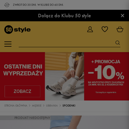
ZWROT DO 30 DNI. W KLUBIE DO 60 DNI.
×
Dołącz do Klubu 50 style
STRONA GŁÓWNA
MĘSKIE
UBRANIA
SPODENKI
PRODUKT NIEDOSTĘPNY