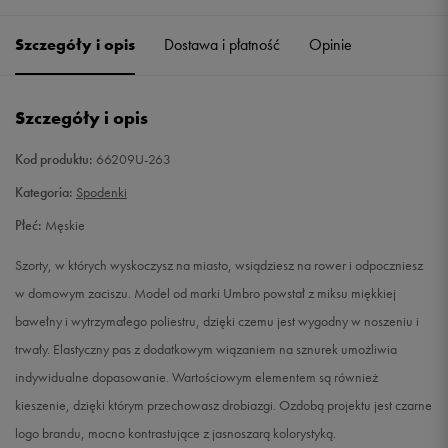
Szczegóły i opis
Dostawa i płatność
Opinie
M
Powiadom o dostępności
L
Powiadom o dostępności
Szczegóły i opis
XL
Powiadom o dostępności
Kod produktu:
66209U-263
Kategoria:
Spodenki
XXL
Powiadom o dostępności
Płeć:
Męskie
Szorty, w których wyskoczysz na miasto, wsiądziesz na rower i odpoczniesz
w domowym zaciszu. Model od marki Umbro powstał z miksu miękkiej
bawełny i wytrzymałego poliestru, dzięki czemu jest wygodny w noszeniu i
trwały. Elastyczny pas z dodatkowym wiązaniem na sznurek umożliwia
indywidualne dopasowanie. Wartościowym elementem są również
kieszenie, dzięki którym przechowasz drobiazgi. Ozdobą projektu jest czarne
logo brandu, mocno kontrastujące z jasnoszarą kolorystyką.