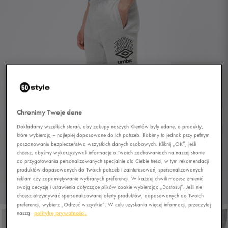
Chronimy Twoje dane
Dokładamy wszelkich starań, aby zakupy naszych Klientów były udane, a produkty,
które wybierają – najlepiej dopasowane do ich potrzeb. Robimy to jednak przy pełnym
poszanowaniu bezpieczeństwa wszystkich danych osobowych. Kliknij „OK”, jeśli
chcesz, abyśmy wykorzystywali informacje o Twoich zachowaniach na naszej stronie
do przygotowania personalizowanych specjalnie dla Ciebie treści, w tym rekomendacji
produktów dopasowanych do Twoich potrzeb i zainteresowań, spersonalizowanych
reklam czy zapamiętywanie wybranych preferencji. W każdej chwili możesz zmienić
swoją decyzję i ustawienia dotyczące plików cookie wybierając „Dostosuj”. Jeśli nie
1/5
chcesz otrzymywać spersonalizowanej oferty produktów, dopasowanych do Twoich
preferencji, wybierz „Odrzuć wszystkie”. W celu uzyskania więcej informacji, przeczytaj
naszą
politykę prywatności.