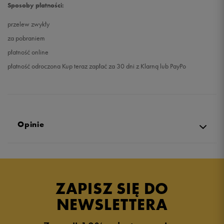
Sposoby płatności:
przelew zwykły
za pobraniem
płatność online
płatność odroczona Kup teraz zapłać za 30 dni z Klarną lub PayPo
Opinie
Produkt nie posiada recenzji
ZAPISZ SIĘ DO
NEWSLETTERA