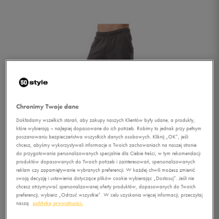
Chronimy Twoje dane
Dokładamy wszelkich starań, aby zakupy naszych Klientów były udane, a produkty,
które wybierają – najlepiej dopasowane do ich potrzeb. Robimy to jednak przy pełnym
poszanowaniu bezpieczeństwa wszystkich danych osobowych. Kliknij „OK”, jeśli
chcesz, abyśmy wykorzystywali informacje o Twoich zachowaniach na naszej stronie
do przygotowania personalizowanych specjalnie dla Ciebie treści, w tym rekomendacji
produktów dopasowanych do Twoich potrzeb i zainteresowań, spersonalizowanych
reklam czy zapamiętywanie wybranych preferencji. W każdej chwili możesz zmienić
swoją decyzję i ustawienia dotyczące plików cookie wybierając „Dostosuj”. Jeśli nie
1/3
chcesz otrzymywać spersonalizowanej oferty produktów, dopasowanych do Twoich
preferencji, wybierz „Odrzuć wszystkie”. W celu uzyskania więcej informacji, przeczytaj
naszą
politykę prywatności.