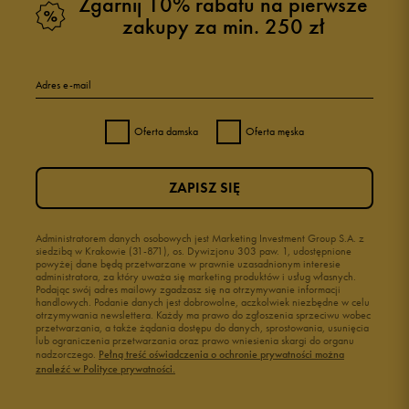
Zgarnij 10% rabatu na pierwsze
zakupy za min. 250 zł
Adres e-mail
Oferta damska
Oferta męska
ZAPISZ SIĘ
Administratorem danych osobowych jest Marketing Investment Group S.A. z
siedzibą w Krakowie (31-871), os. Dywizjonu 303 paw. 1, udostępnione
powyżej dane będą przetwarzane w prawnie uzasadnionym interesie
administratora, za który uważa się marketing produktów i usług własnych.
Podając swój adres mailowy zgadzasz się na otrzymywanie informacji
handlowych. Podanie danych jest dobrowolne, aczkolwiek niezbędne w celu
otrzymywania newslettera. Każdy ma prawo do zgłoszenia sprzeciwu wobec
przetwarzania, a także żądania dostępu do danych, sprostowania, usunięcia
lub ograniczenia przetwarzania oraz prawo wniesienia skargi do organu
nadzorczego.
Pełną treść oświadczenia o ochronie prywatności można
znaleźć w Polityce prywatności.