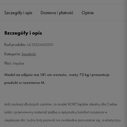
Szczegóły i opis
Dostawa i płatność
Opinie
L
Powiadom o dostępności
XL
Powiadom o dostępności
Szczegóły i opis
XXL
Powiadom o dostępności
Kod produktu:
UL15SZM02001
Kategoria:
Spodenki
Płeć:
Męskie
Model na zdjęciu ma 181 cm wzrostu, waży 72 kg i prezentuje
produkt w rozmiarze M.
Jeśli szukasz dłuższych szortów, to model KORT będzie idealny dla Ciebie.
Lekki i przewiewny materiał zadba o optymalny komfort noszenia w
cieplejsze dni. Luźny krój pozwoli na swobodne poruszanie się, a elastyczny