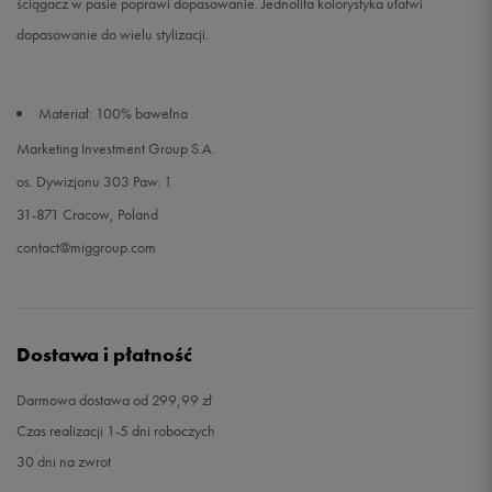
ściągacz w pasie poprawi dopasowanie. Jednolita kolorystyka ułatwi
dopasowanie do wielu stylizacji.
Materiał: 100% bawełna
Marketing Investment Group S.A.
os. Dywizjonu 303 Paw. 1
31-871 Cracow, Poland
contact@miggroup.com
Dostawa i płatność
Darmowa dostawa od 299,99 zł
Czas realizacji 1-5 dni roboczych
30 dni na zwrot