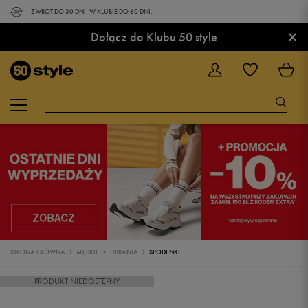
ZWROT DO 30 DNI. W KLUBIE DO 60 DNI.
×
Dołącz do Klubu 50 style
STRONA GŁÓWNA
MĘSKIE
UBRANIA
SPODENKI
PRODUKT NIEDOSTĘPNY