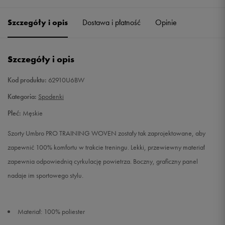
Szczegóły i opis
Dostawa i płatność
Opinie
M
Powiadom o dostępności
L
Powiadom o dostępności
Szczegóły i opis
XL
Powiadom o dostępności
Kod produktu:
62910U6BW
Kategoria:
Spodenki
XXL
Powiadom o dostępności
Płeć:
Męskie
Szorty Umbro PRO TRAINING WOVEN zostały tak zaprojektowane, aby
zapewnić 100% komfortu w trakcie treningu. Lekki, przewiewny materiał
zapewnia odpowiednią cyrkulację powietrza. Boczny, graficzny panel
nadaje im sportowego stylu.
Materiał: 100% poliester