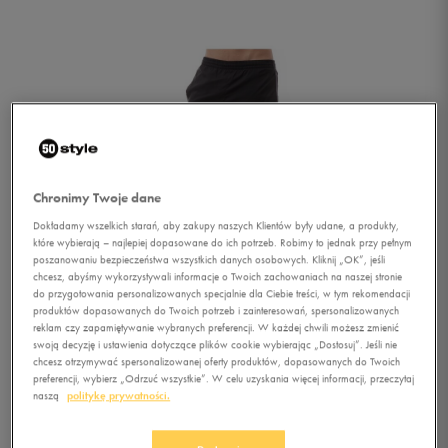
Chronimy Twoje dane
Dokładamy wszelkich starań, aby zakupy naszych Klientów były udane, a produkty,
które wybierają – najlepiej dopasowane do ich potrzeb. Robimy to jednak przy pełnym
poszanowaniu bezpieczeństwa wszystkich danych osobowych. Kliknij „OK”, jeśli
chcesz, abyśmy wykorzystywali informacje o Twoich zachowaniach na naszej stronie
do przygotowania personalizowanych specjalnie dla Ciebie treści, w tym rekomendacji
produktów dopasowanych do Twoich potrzeb i zainteresowań, spersonalizowanych
reklam czy zapamiętywanie wybranych preferencji. W każdej chwili możesz zmienić
swoją decyzję i ustawienia dotyczące plików cookie wybierając „Dostosuj”. Jeśli nie
chcesz otrzymywać spersonalizowanej oferty produktów, dopasowanych do Twoich
1/3
preferencji, wybierz „Odrzuć wszystkie”. W celu uzyskania więcej informacji, przeczytaj
naszą
politykę prywatności.