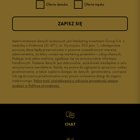
Oferta damska
Oferta męska
ZAPISZ SIĘ
Administratorem danych osobowych jest Marketing Investment Group S.A. z
siedzibą w Krakowie (31-871), os. Dywizjonu 303 paw. 1, udostępnione
powyżej dane będą przetwarzane w prawnie uzasadnionym interesie
administratora, za który uważa się marketing produktów i usług własnych.
Podając swój adres mailowy zgadzasz się na otrzymywanie informacji
handlowych. Podanie danych jest dobrowolne, aczkolwiek niezbędne w celu
otrzymywania newslettera. Każdy ma prawo do zgłoszenia sprzeciwu wobec
przetwarzania, a także żądania dostępu do danych, sprostowania, usunięcia
lub ograniczenia przetwarzania oraz prawo wniesienia skargi do organu
nadzorczego.
Pełną treść oświadczenia o ochronie prywatności można
znaleźć w Polityce prywatności.
CHAT