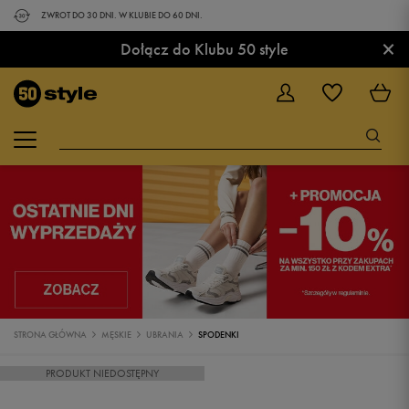
ZWROT DO 30 DNI. W KLUBIE DO 60 DNI.
×
Dołącz do Klubu 50 style
STRONA GŁÓWNA
MĘSKIE
UBRANIA
SPODENKI
PRODUKT NIEDOSTĘPNY