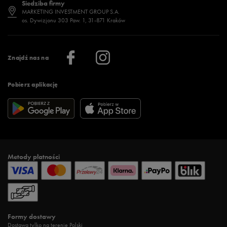
Siedziba firmy
Jak wybrać buty na zimę?
Stylizacje damskie
Sklepy stacjonarne
MARKETING INVESTMENT GROUP S.A.
os. Dywizjonu 303 Paw. 1, 31-871 Kraków
Więcej >
Klub 50 style
Regulamin sklepu 50 style
Praca
Regulamin aplikacji 50 style
Informacje o firmie
Więcej regulaminów >
Znajdź nas na
Pobierz aplikację
Metody płatności
Formy dostawy
Dostawa tylko na terenie Polski