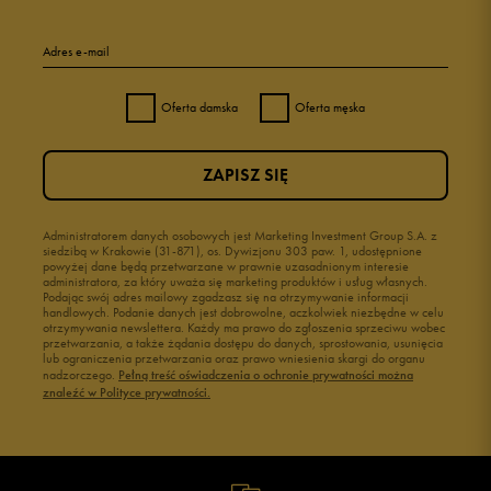
Adres e-mail
Oferta damska
Oferta męska
ZAPISZ SIĘ
Administratorem danych osobowych jest Marketing Investment Group S.A. z
siedzibą w Krakowie (31-871), os. Dywizjonu 303 paw. 1, udostępnione
powyżej dane będą przetwarzane w prawnie uzasadnionym interesie
administratora, za który uważa się marketing produktów i usług własnych.
Podając swój adres mailowy zgadzasz się na otrzymywanie informacji
handlowych. Podanie danych jest dobrowolne, aczkolwiek niezbędne w celu
otrzymywania newslettera. Każdy ma prawo do zgłoszenia sprzeciwu wobec
przetwarzania, a także żądania dostępu do danych, sprostowania, usunięcia
lub ograniczenia przetwarzania oraz prawo wniesienia skargi do organu
nadzorczego.
Pełną treść oświadczenia o ochronie prywatności można
znaleźć w Polityce prywatności.