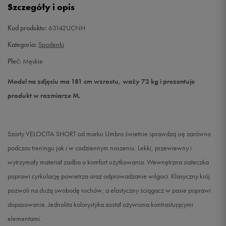
Szczegóły i opis
XXL
Powiadom o dostępności
Kod produktu:
63142UCNH
Kategoria:
Spodenki
Płeć:
Męskie
Model na zdjęciu ma 181 cm wzrostu, waży 72 kg i prezentuje
produkt w rozmiarze M.
Szorty VELOCITA SHORT od marku Umbro świetnie sprawdzą się zarówno
podczas treningu jak i w codziennym noszeniu. Lekki, przewiewny i
wytrzymały materiał zadba o komfort użytkowania. Wewnętrzna siateczka
poprawi cyrkulację powietrza oraz odprowadzanie wilgoci. Klasyczny krój
pozwoli na dużą swobodę ruchów, a elastyczny ściągacz w pasie poprawi
dopasowanie. Jednolita kolorystyka został ożywiona kontrastującymi
elementami.