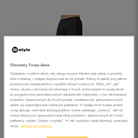
Chronimy Twoje dane
Dokładamy wszelkich starań, aby zakupy naszych Klientów były udane, a produkty,
które wybierają – najlepiej dopasowane do ich potrzeb. Robimy to jednak przy pełnym
poszanowaniu bezpieczeństwa wszystkich danych osobowych. Kliknij „OK”, jeśli
chcesz, abyśmy wykorzystywali informacje o Twoich zachowaniach na naszej stronie
1/1
do przygotowania personalizowanych specjalnie dla Ciebie treści, w tym rekomendacji
produktów dopasowanych do Twoich potrzeb i zainteresowań, spersonalizowanych
reklam czy zapamiętywanie wybranych preferencji. W każdej chwili możesz zmienić
swoją decyzję i ustawienia dotyczące plików cookie wybierając „Dostosuj”. Jeśli nie
chcesz otrzymywać spersonalizowanej oferty produktów, dopasowanych do Twoich
preferencji, wybierz „Odrzuć wszystkie”. W celu uzyskania więcej informacji, przeczytaj
naszą
politykę prywatności.
UMBRO SZORTY