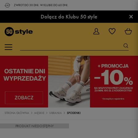
ZWROT DO 30 DNI. W KLUBIE DO 60 DNI.
×
Dołącz do Klubu 50 style
STRONA GŁÓWNA
MĘSKIE
UBRANIA
SPODENKI
PRODUKT NIEDOSTĘPNY