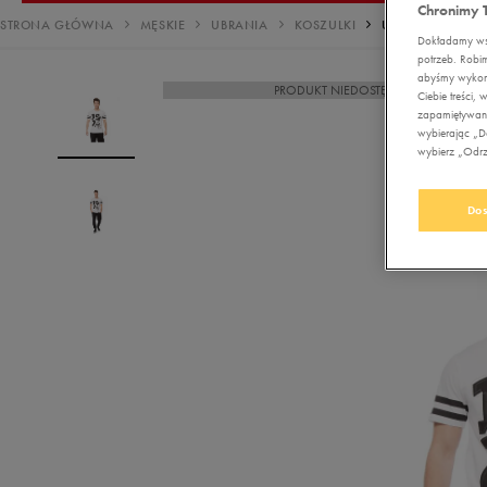
Nerki
Reebok Court Advance
Chronimy 
Disney
Buty outdoor
Buty treningowe
Buty outdoor
Buty treningowe
Stroje kąpielowe
Stroje kąpielowe
Bluzy
Kurtki zimowe
Buty lifestyle
Bokserki Umbro
adidas Barreda
ad
Sz
STRONA GŁÓWNA
MĘSKIE
UBRANIA
KOSZULKI
UMBRO T-SHIRT 
Plecaki
adidas Court
Dokładamy wsz
Ellesse
Buty zimowe
Buty piłkarskie
Buty piłkarskie
Buty outdoor
Sukienki
Bluzy
Spodnie
Sukienki
Reebok Smash Edge
Re
potrzeb. Robi
Torby
abyśmy wykorz
PRODUKT NIEDOSTĘPNY
Empire
Duże rozmiary
Buty outdoor
Buty zimowe
Buty piłkarskie
Legginsy
Spodnie
Komplety dresowe
adidas Grand Court
ad
Ciebie treści
Akcesoria
zapamiętywani
Fila
Buty zimowe
Buty zimowe
Bluzy
Legginsy
Legginsy
piłkarskie
wybierając „Do
wybierz „Odrzu
Must Have
Must Have
Jordan
Trapery
Trapery
Spodnie
Komplety dresowe
Bezrękawniki
Pielęgnacja obuwia
Lacoste
Duże rozmiary
Duże rozmiary
Komplety dresowe
Bezrękawniki
Kurtki przejściowe
Akcesoria
Dos
narciarskie
Levi's
Kurtki przejściowe
Kurtki przejściowe
Kurtki zimowe
Szaliki i rękawiczki
Must Have
Must Have
New Balance
Bezrękawniki
Kurtki zimowe
Czapki zimowe
Must Have
New Era
Kurtki zimowe
Must Have
Nike
Must Have
Oto
Puma
Reebok