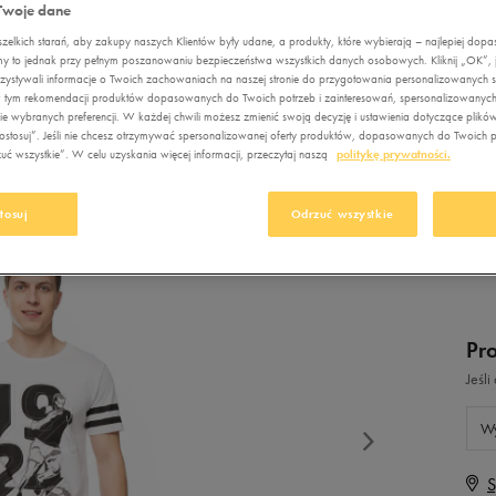
Nerki
Nerki
Twoje dane
Fila
Empire
New Balance
idas Crazychaos
orty Umbro
BALLO
Plecaki
Plecaki
elkich starań, aby zakupy naszych Klientów były udane, a produkty, które wybierają – najlepiej dop
Jordan
Fila
Nike
ebok Court Advance
my to jednak przy pełnym poszanowaniu bezpieczeństwa wszystkich danych osobowych. Kliknij „OK”, je
Torby sportowe
Torby sportowe
ystywali informacje o Twoich zachowaniach na naszej stronie do przygotowania personalizowanych sp
UMB
Levi's
Jordan
Puma
idas VL Court
, w tym rekomendacji produktów dopasowanych do Twoich potrzeb i zainteresowań, spersonalizowanych
Pielęgnacja obuwia
Akcesoria
e wybranych preferencji. W każdej chwili możesz zmienić swoją decyzję i ustawienia dotyczące plikó
Lacoste
Levi's
Reebok
piłkarskie
stosuj”. Jeśli nie chcesz otrzymywać spersonalizowanej oferty produktów, dopasowanych do Twoich pr
Szaliki i rękawiczki
ć wszystkie”. W celu uzyskania więcej informacji, przeczytaj naszą
politykę prywatności.
New Balance
Lacoste
Skechers
Pielęgnacja obuwia
9,
Czapki zimowe
New Era
New Balance
Umbro
Akcesoria
tosuj
Odrzuć wszystkie
narciarskie
Nike
New Era
Vans
Szaliki i rękawiczki
Oto
Nike
Czapki zimowe
Puma
Oto
Pr
Reebok
Puma
Jeśl
Sizeer
Reebok
Wy
Skechers
Sizeer
Umbro
Skechers
S