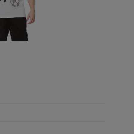
Vans
Timberland
Umbro
Under Armour
Up8
U.S. Polo ASSN.
Vans