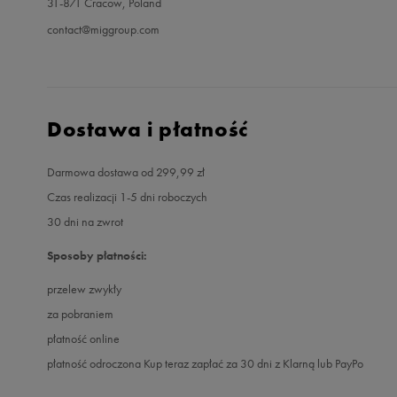
31-871 Cracow, Poland
contact@miggroup.com
Dostawa i płatność
Darmowa dostawa od 299,99 zł
Czas realizacji 1-5 dni roboczych
30 dni na zwrot
Sposoby płatności:
przelew zwykły
za pobraniem
płatność online
płatność odroczona Kup teraz zapłać za 30 dni z Klarną lub PayPo