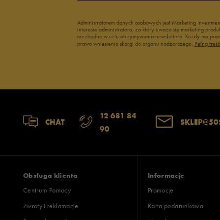
Administratorem danych osobowych jest Marketing Investme
interesie administratora, za który uważa się marketing pro
niezbędne w celu otrzymywania newslettera. Każdy ma prawo
prawo wniesienia skargi do organu nadzorczego.
Pełną treś
12 681 84
CHAT
SKLEP@50
90
Obsługa klienta
Informacje
Centrum Pomocy
Promocje
Zwroty i reklamacje
Karta podarunkowa