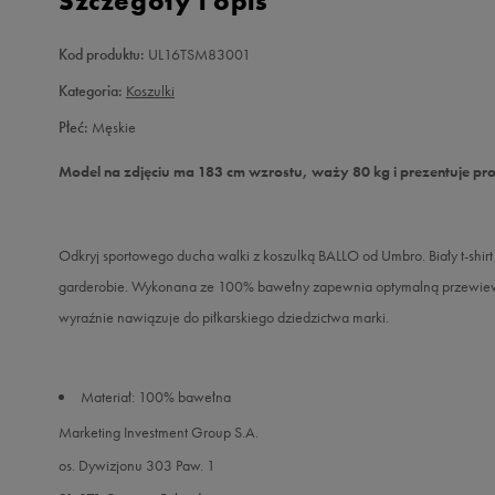
Szczegóły i opis
Kod produktu:
UL16TSM83001
Kategoria:
Koszulki
Płeć:
Męskie
Model na zdjęciu ma 183 cm wzrostu, waży 80 kg i prezentuje pr
Odkryj sportowego ducha walki z koszulką BALLO od Umbro. Biały t-shirt
garderobie. Wykonana ze 100% bawełny zapewnia optymalną przewiewn
wyraźnie nawiązuje do piłkarskiego dziedzictwa marki.
Materiał: 100% bawełna
Marketing Investment Group S.A.
os. Dywizjonu 303 Paw. 1