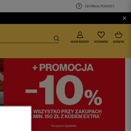
CENTRUM POMOCY
×
MOJE KONTO
SCHOWEK
KOSZYK
BUTY DLA CHŁOPCA
BUTY DLA DZIEWCZYNKI
0-4 lat
0-4 lat
4-8 lat
4-8 lat
9-16 lat
9-16 lat