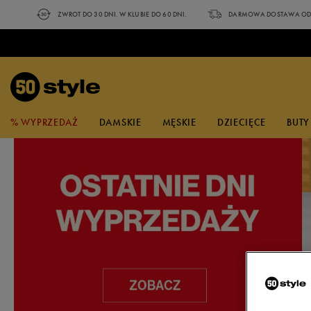
ZWROT DO 30 DNI. W KLUBIE DO 60 DNI.
DARMOWA DOSTAWA OD 
% WYPRZEDAŻ
DAMSKIE
MĘSKIE
DZIECIĘCE
BUTY
NA CZASIE
ZOBACZ
NA CZASIE
POPULARNE KOLEKCJE
ZOBACZ
ZOBACZ NOWE
PO
NA
WYPRZEDAŻ
BUTY
BUTY
BUTY
BUTY
UBRANIA
AKCESORIA
MARKI
SPORT
KATEGORIA
UBRANIA
UBRANIA
UBRANIA
A
A
A
KOLEKCJE
adidas
Outdoor i sporty zimowe
Buty
Sneakersy
Sneakersy
Sandały
Sneakersy
Koszulki
Czapki z daszkiem
Buty
Koszulki
Koszulki
Koszulki
Klapki adidas
Dobierz bluzę do spodni
Torby Nike
Reebok Glide
Klapki basenowe
Va
T-
adidas Streettalk
Champion
Bieganie i trening
Ubrania
Trampki
Trampki
Sneakersy
Trampki
Koszulki polo
Okulary
Ubrania
Topy
Koszulki Polo
Spodenki
Sneakersy adidas
Na trening
Skarpetki Umbro
adidas VL Court Bold
Zestawy do ćwiczeń
ad
T-
przeciwsłoneczne
New Balance 408
Confront
Piłka nożna
Akcesoria
Klapki
Klapki
Trampki
Klapki
Topy
Akcesoria
Spodenki
Spodenki
Bluzy
Sneakersy New Balance
Nike Club Fleece
Skarpetki adidas
Nike Gamma Force
Akcesoria treningowe
Fi
T-
Skarpetki
adidas Barreda
Converse
Pływanie
Sandały
Sandały
Klapki
Sandały
Spodenki
Koszulki Polo
Kąpielówki
Spodnie
Sneakersy Reebok
Nike Sportswear
Skarpetki Nike
Puma Club II Era
Ni
T-
Bielizna
New Balance 373
DC
Buty do biegania
Buty do biegania
Buty do biegania
Buty do biegania
Kąpielówki
Sukienki
Topy
Legginsy
Sneakersy Nike
adidas 3 stripes
Skarpetki Reebok
Fila D Formation
Ni
Sz