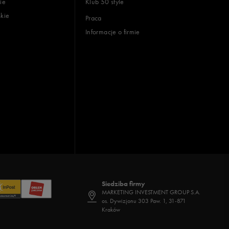
ie
Klub 50 style
skie
Praca
Informacje o firmie
Siedziba firmy
MARKETING INVESTMENT GROUP S.A.
os. Dywizjonu 303 Paw. 1, 31-871
Kraków