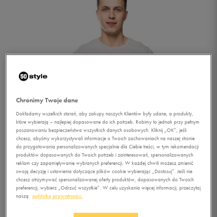
Chronimy Twoje dane
Dokładamy wszelkich starań, aby zakupy naszych Klientów były udane, a produkty,
które wybierają – najlepiej dopasowane do ich potrzeb. Robimy to jednak przy pełnym
poszanowaniu bezpieczeństwa wszystkich danych osobowych. Kliknij „OK”, jeśli
chcesz, abyśmy wykorzystywali informacje o Twoich zachowaniach na naszej stronie
do przygotowania personalizowanych specjalnie dla Ciebie treści, w tym rekomendacji
produktów dopasowanych do Twoich potrzeb i zainteresowań, spersonalizowanych
reklam czy zapamiętywanie wybranych preferencji. W każdej chwili możesz zmienić
swoją decyzję i ustawienia dotyczące plików cookie wybierając „Dostosuj”. Jeśli nie
chcesz otrzymywać spersonalizowanej oferty produktów, dopasowanych do Twoich
1/2
preferencji, wybierz „Odrzuć wszystkie”. W celu uzyskania więcej informacji, przeczytaj
naszą
politykę prywatności.