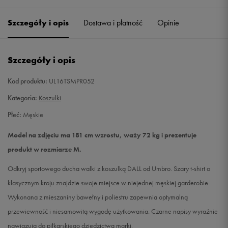
Szczegóły i opis
Dostawa i płatność
Opinie
M
Powiadom o dostępności
L
Powiadom o dostępności
Szczegóły i opis
XL
Powiadom o dostępności
Kod produktu:
UL16TSMPR052
Kategoria:
Koszulki
XXL
Powiadom o dostępności
Płeć:
Męskie
Model na zdjęciu ma 181 cm wzrostu, waży 72 kg i prezentuje
produkt w rozmiarze M.
Odkryj sportowego ducha walki z koszulką DALL od Umbro. Szary t-shirt o
klasycznym kroju znajdzie swoje miejsce w niejednej męskiej garderobie.
Wykonana z mieszaniny bawełny i poliestru zapewnia optymalną
przewiewność i niesamowitą wygodę użytkowania. Czarne napisy wyraźnie
nawiązują do piłkarskiego dziedzictwa marki.