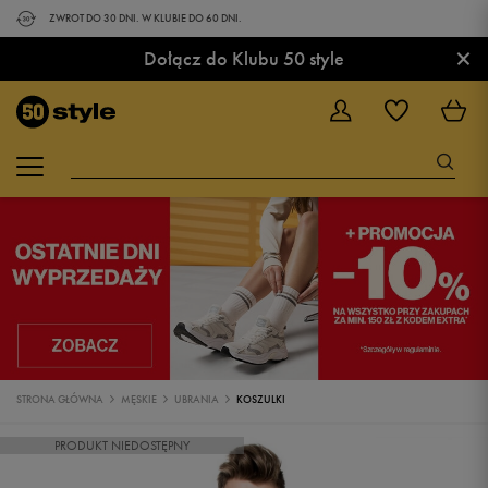
ZWROT DO 30 DNI. W KLUBIE DO 60 DNI.
×
Dołącz do Klubu 50 style
STRONA GŁÓWNA
MĘSKIE
UBRANIA
KOSZULKI
PRODUKT NIEDOSTĘPNY