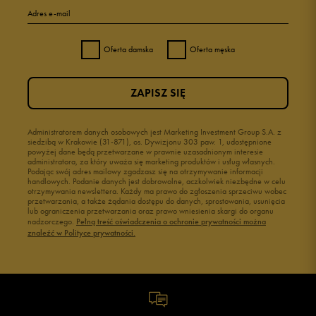
Adres e-mail
Oferta damska
Oferta męska
ZAPISZ SIĘ
Administratorem danych osobowych jest Marketing Investment Group S.A. z
siedzibą w Krakowie (31-871), os. Dywizjonu 303 paw. 1, udostępnione
powyżej dane będą przetwarzane w prawnie uzasadnionym interesie
administratora, za który uważa się marketing produktów i usług własnych.
Podając swój adres mailowy zgadzasz się na otrzymywanie informacji
handlowych. Podanie danych jest dobrowolne, aczkolwiek niezbędne w celu
otrzymywania newslettera. Każdy ma prawo do zgłoszenia sprzeciwu wobec
przetwarzania, a także żądania dostępu do danych, sprostowania, usunięcia
lub ograniczenia przetwarzania oraz prawo wniesienia skargi do organu
nadzorczego.
Pełną treść oświadczenia o ochronie prywatności można
znaleźć w Polityce prywatności.