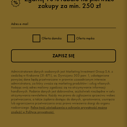
zakupy za min. 250 zł
Adres e-mail
Oferta damska
Oferta męska
ZAPISZ SIĘ
Administratorem danych osobowych jest Marketing Investment Group S.A. z
siedzibą w Krakowie (31-871), os. Dywizjonu 303 paw. 1, udostępnione
powyżej dane będą przetwarzane w prawnie uzasadnionym interesie
administratora, za który uważa się marketing produktów i usług własnych.
Podając swój adres mailowy zgadzasz się na otrzymywanie informacji
handlowych. Podanie danych jest dobrowolne, aczkolwiek niezbędne w celu
otrzymywania newslettera. Każdy ma prawo do zgłoszenia sprzeciwu wobec
przetwarzania, a także żądania dostępu do danych, sprostowania, usunięcia
lub ograniczenia przetwarzania oraz prawo wniesienia skargi do organu
nadzorczego.
Pełną treść oświadczenia o ochronie prywatności można
znaleźć w Polityce prywatności.