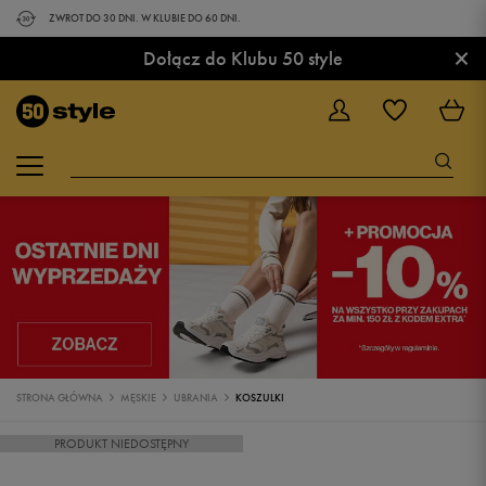
ZWROT DO 30 DNI. W KLUBIE DO 60 DNI.
×
Dołącz do Klubu 50 style
STRONA GŁÓWNA
MĘSKIE
UBRANIA
KOSZULKI
PRODUKT NIEDOSTĘPNY