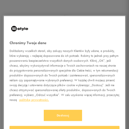
Chronimy Twoje dane
Dokładamy wszelkich starań, aby zakupy naszych Klientów były udane, a produkty,
które wybierają – najlepiej dopasowane do ich potrzeb. Robimy to jednak przy pełnym
poszanowaniu bezpieczeństwa wszystkich danych osobowych. Kliknij „OK”, jeśli
chcesz, abyśmy wykorzystywali informacje o Twoich zachowaniach na naszej stronie
do przygotowania personalizowanych specjalnie dla Ciebie treści, w tym rekomendacji
produktów dopasowanych do Twoich potrzeb i zainteresowań, spersonalizowanych
reklam czy zapamiętywanie wybranych preferencji. W każdej chwili możesz zmienić
swoją decyzję i ustawienia dotyczące plików cookie wybierając „Dostosuj”. Jeśli nie
chcesz otrzymywać spersonalizowanej oferty produktów, dopasowanych do Twoich
preferencji, wybierz „Odrzuć wszystkie”. W celu uzyskania więcej informacji, przeczytaj
naszą
politykę prywatności.
1/5
Dostosuj