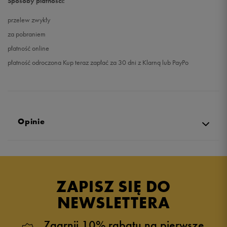
Sposoby płatności:
przelew zwykły
za pobraniem
płatność online
płatność odroczona Kup teraz zapłać za 30 dni z Klarną lub PayPo
Opinie
Produkt nie posiada recenzji
ZAPISZ SIĘ DO
NEWSLETTERA
Zgarnij 10% rabatu na pierwsze