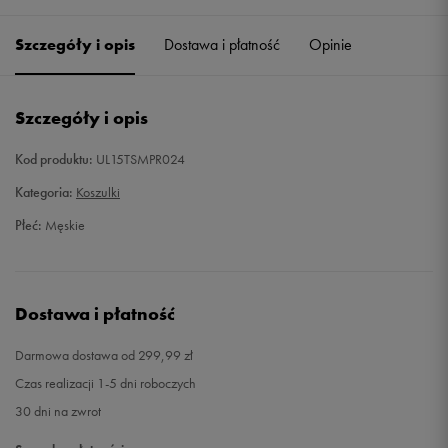
Szczegóły i opis
Dostawa i płatność
Opinie
M
Powiadom o dostępności
L
Powiadom o dostępności
Szczegóły i opis
XL
Powiadom o dostępności
Kod produktu:
UL15TSMPR024
Kategoria:
Koszulki
XXL
Powiadom o dostępności
Płeć:
Męskie
Dostawa i płatność
Darmowa dostawa od 299,99 zł
Czas realizacji 1-5 dni roboczych
30 dni na zwrot