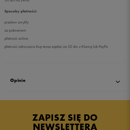
30 dni na zwrot
Sposoby płatności:
przelew zwykły
za pobraniem
płatność online
płatność odroczona Kup teraz zapłać za 30 dni z Klarną lub PayPo
Opinie
5.0
opinii klientów
22
z całego okresu
ZAPISZ SIĘ DO
zebranych i zweryfikowanych przez
NEWSLETTERA