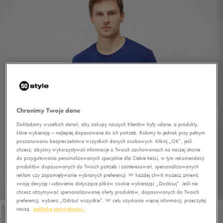
Chronimy Twoje dane
Dokładamy wszelkich starań, aby zakupy naszych Klientów były udane, a produkty,
które wybierają – najlepiej dopasowane do ich potrzeb. Robimy to jednak przy pełnym
poszanowaniu bezpieczeństwa wszystkich danych osobowych. Kliknij „OK”, jeśli
chcesz, abyśmy wykorzystywali informacje o Twoich zachowaniach na naszej stronie
do przygotowania personalizowanych specjalnie dla Ciebie treści, w tym rekomendacji
produktów dopasowanych do Twoich potrzeb i zainteresowań, spersonalizowanych
reklam czy zapamiętywanie wybranych preferencji. W każdej chwili możesz zmienić
swoją decyzję i ustawienia dotyczące plików cookie wybierając „Dostosuj”. Jeśli nie
1/4
chcesz otrzymywać spersonalizowanej oferty produktów, dopasowanych do Twoich
preferencji, wybierz „Odrzuć wszystkie”. W celu uzyskania więcej informacji, przeczytaj
naszą
politykę prywatności.