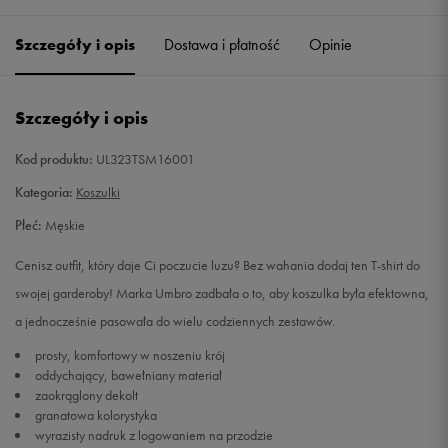
Szczegóły i opis
Dostawa i płatność
Opinie
M
Powiadom o dostępności
L
Powiadom o dostępności
Szczegóły i opis
XL
Powiadom o dostępności
Kod produktu:
UL323TSM16001
Kategoria:
Koszulki
XXL
Powiadom o dostępności
Płeć:
Męskie
Cenisz outfit, który daje Ci poczucie luzu? Bez wahania dodaj ten T-shirt do
swojej garderoby! Marka Umbro zadbała o to, aby koszulka była efektowna,
a jednocześnie pasowała do wielu codziennych zestawów.
prosty, komfortowy w noszeniu krój
oddychający, bawełniany materiał
zaokrąglony dekolt
granatowa kolorystyka
wyrazisty nadruk z logowaniem na przodzie