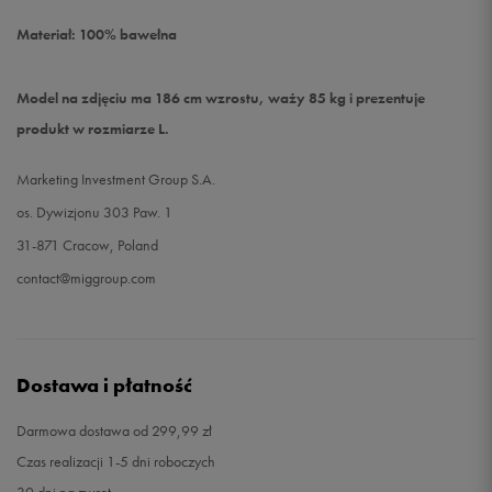
Materiał: 100% bawełna
Model na zdjęciu ma 186 cm wzrostu, waży 85 kg i prezentuje
produkt w rozmiarze L.
Marketing Investment Group S.A.
os. Dywizjonu 303 Paw. 1
31-871 Cracow, Poland
contact@miggroup.com
Dostawa i płatność
Darmowa dostawa od 299,99 zł
Czas realizacji 1-5 dni roboczych