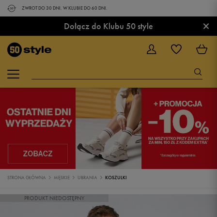
ZWROT DO 30 DNI. W KLUBIE DO 60 DNI.
×
Dołącz do Klubu 50 style
STRONA GŁÓWNA
MĘSKIE
UBRANIA
KOSZULKI
PRODUKT NIEDOSTĘPNY