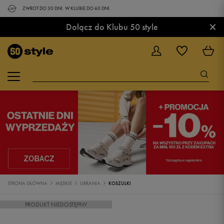
ZWROT DO 30 DNI. W KLUBIE DO 60 DNI.
×
Dołącz do Klubu 50 style
STRONA GŁÓWNA
MĘSKIE
UBRANIA
KOSZULKI
PRODUKT NIEDOSTĘPNY