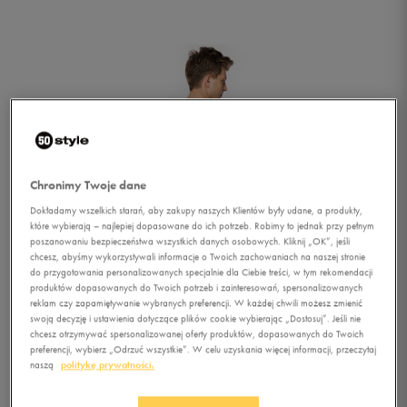
Chronimy Twoje dane
Dokładamy wszelkich starań, aby zakupy naszych Klientów były udane, a produkty,
które wybierają – najlepiej dopasowane do ich potrzeb. Robimy to jednak przy pełnym
poszanowaniu bezpieczeństwa wszystkich danych osobowych. Kliknij „OK”, jeśli
chcesz, abyśmy wykorzystywali informacje o Twoich zachowaniach na naszej stronie
do przygotowania personalizowanych specjalnie dla Ciebie treści, w tym rekomendacji
produktów dopasowanych do Twoich potrzeb i zainteresowań, spersonalizowanych
reklam czy zapamiętywanie wybranych preferencji. W każdej chwili możesz zmienić
swoją decyzję i ustawienia dotyczące plików cookie wybierając „Dostosuj”. Jeśli nie
chcesz otrzymywać spersonalizowanej oferty produktów, dopasowanych do Twoich
1/3
preferencji, wybierz „Odrzuć wszystkie”. W celu uzyskania więcej informacji, przeczytaj
naszą
politykę prywatności.