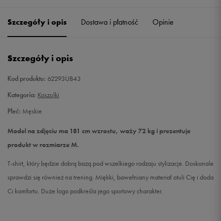
Szczegóły i opis
Dostawa i płatność
Opinie
L
Powiadom o dostępności
XL
Powiadom o dostępności
Szczegóły i opis
XXL
Powiadom o dostępności
Kod produktu:
62293UB43
Kategoria:
Koszulki
Płeć:
Męskie
Model na zdjęciu ma 181 cm wzrostu, waży 72 kg i prezentuje
produkt w rozmiarze M.
T-shirt, który będzie dobrą bazą pod wszelkiego rodzaju stylizacje. Doskonale
sprawdzi się również na trening. Miękki, bawełniany materiał otuli Cię i doda
Ci komfortu. Duże logo podkreśla jego sportowy charakter.