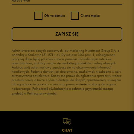
Adres e-mail
Oferta damska
Oferta męska
ZAPISZ SIĘ
Administratorem danych osobowych jest Marketing Investment Group S.A. z
siedzibą w Krakowie (31-871), os. Dywizjonu 303 paw. 1, udostępnione
powyżej dane będą przetwarzane w prawnie uzasadnionym interesie
administratora, za który uważa się marketing produktów i usług własnych.
Podając swój adres mailowy zgadzasz się na otrzymywanie informacji
handlowych. Podanie danych jest dobrowolne, aczkolwiek niezbędne w celu
otrzymywania newslettera. Każdy ma prawo do zgłoszenia sprzeciwu wobec
przetwarzania, a także żądania dostępu do danych, sprostowania, usunięcia
lub ograniczenia przetwarzania oraz prawo wniesienia skargi do organu
nadzorczego.
Pełną treść oświadczenia o ochronie prywatności można
znaleźć w Polityce prywatności.
CHAT