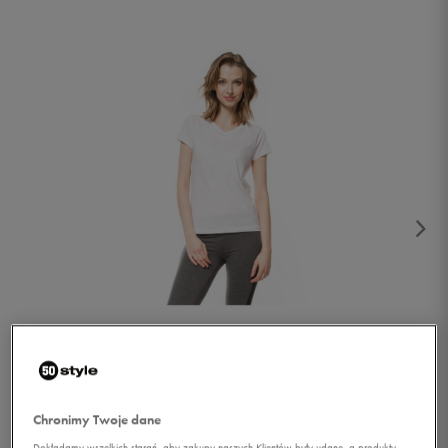
1/3
Chronimy Twoje dane
Dokładamy wszelkich starań, aby zakupy naszych Klientów były udane, a produkty,