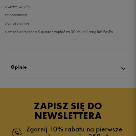
przelew zwykły
za pobraniem
płatność online
płatność odroczona Kup teraz zapłać za 30 dni z Klarną lub PayPo
Opinie
Produkt nie posiada recenzji
ZAPISZ SIĘ DO
NEWSLETTERA
Zgarnij 10% rabatu na pierwsze