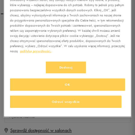
które wybierają – najlepiej dopasowane do ich potrzeb. Robimy to jednak przy pełnym
poszanowaniu bezpieczeństwa wszystkich danych osobowych. Kliknij „OK”, jeśli
chcesz, abyśmy wykorzystywali informacje o Twoich zachowaniach na naszej stronie
do przygotowania personalizowanych specjalnie dla Ciebie treści, w tym rekomendacji
produktów dopasowanych do Twoich potrzeb i zainteresowań, spersonalizowanych
UMBRO T-SHIRT SMOOTH
reklam czy zapamiętywanie wybranych preferencji. W każdej chwili możesz zmienić
W
swoją decyzję i ustawienia dotyczące plików cookie wybierając „Dostosuj”. Jeśli nie
chcesz otrzymywać spersonalizowanej oferty produktów, dopasowanych do Twoich
preferencji, wybierz „Odrzuć wszystkie”. W celu uzyskania więcej informacji, przeczytaj
0.0
(
0
)
naszą
politykę prywatności.
9,99
zł
z Vat
+ 50 PKT W
KLUBIE 50 STYLE
Dostosuj
OK
Produkt niedostępny
Odrzuć wszystkie
Jeśli artykuł będzie ponownie dostępny, otrzymasz od nas powiadomienie.
Wybierz rozmiar
Sprawdź dostępność w salonach
S
Powiadom o dostępności