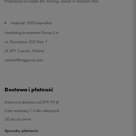
Propozycja na ciepłe dni, trening, spacer w miejskim stylu.
Materiał: 100% bawełna
Marketing Investment Group S.A.
os. Dywizjonu 303 Paw. 1
31-871 Cracow, Poland
contact@miggroup.com
Dostawa i płatność
Darmowa dostawa od 299,99 zł
Czas realizacji 1-5 dni roboczych
30 dni na zwrot
Sposoby płatności: