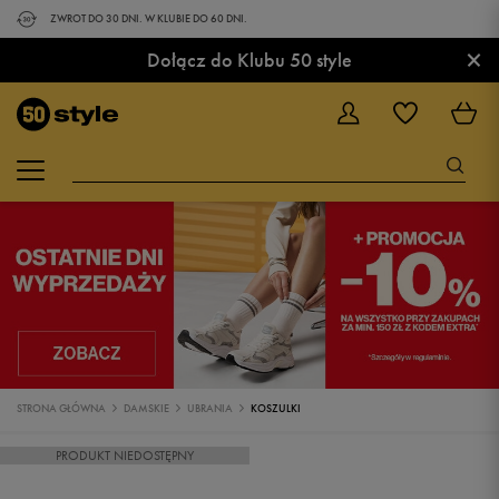
ZWROT DO 30 DNI. W KLUBIE DO 60 DNI.
×
Dołącz do Klubu 50 style
STRONA GŁÓWNA
DAMSKIE
UBRANIA
KOSZULKI
PRODUKT NIEDOSTĘPNY