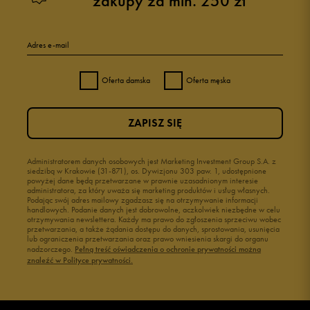
zakupy za min. 250 zł
Adres e-mail
Oferta damska
Oferta męska
ZAPISZ SIĘ
Administratorem danych osobowych jest Marketing Investment Group S.A. z
siedzibą w Krakowie (31-871), os. Dywizjonu 303 paw. 1, udostępnione
powyżej dane będą przetwarzane w prawnie uzasadnionym interesie
administratora, za który uważa się marketing produktów i usług własnych.
Podając swój adres mailowy zgadzasz się na otrzymywanie informacji
handlowych. Podanie danych jest dobrowolne, aczkolwiek niezbędne w celu
otrzymywania newslettera. Każdy ma prawo do zgłoszenia sprzeciwu wobec
przetwarzania, a także żądania dostępu do danych, sprostowania, usunięcia
lub ograniczenia przetwarzania oraz prawo wniesienia skargi do organu
nadzorczego.
Pełną treść oświadczenia o ochronie prywatności można
znaleźć w Polityce prywatności.