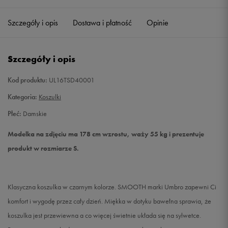
Szczegóły i opis
Dostawa i płatność
Opinie
M
Powiadom o dostępności
L
Powiadom o dostępności
Szczegóły i opis
Kod produktu:
UL16TSD40001
Kategoria:
Koszulki
Płeć:
Damskie
Modelka na zdjęciu ma 178 cm wzrostu, waży 55 kg i prezentuje
produkt w rozmiarze S.
Klasyczna koszulka w czarnym kolorze. SMOOTH marki Umbro zapewni Ci
komfort i wygodę przez cały dzień. Miękka w dotyku bawełna sprawia, że
koszulka jest przewiewna a co więcej świetnie układa się na sylwetce.