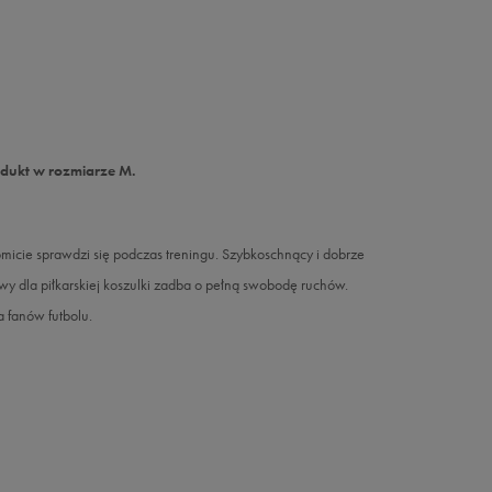
odukt w rozmiarze M.
icie sprawdzi się podczas treningu. Szybkoschnący i dobrze
wy dla piłkarskiej koszulki zadba o pełną swobodę ruchów.
a fanów futbolu.