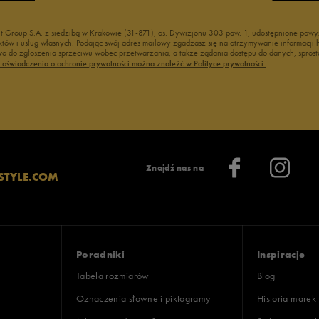
nt Group S.A. z siedzibą w Krakowie (31-871), os. Dywizjonu 303 paw. 1, udostępnione po
duktów i usług własnych. Podając swój adres mailowy zgadzasz się na otrzymywanie informacj
 do zgłoszenia sprzeciwu wobec przetwarzania, a także żądania dostępu do danych, sprost
ć oświadczenia o ochronie prywatności można znaleźć w Polityce prywatności.
Znajdź nas na
STYLE.COM
Poradniki
Inspiracje
Tabela rozmiarów
Blog
Oznaczenia słowne i piktogramy
Historia marek