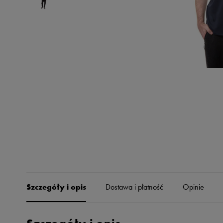
Skechers
Timberland
Umbro
Under Armour
Up8
U.S. Polo ASSN.
Vans
Szczegóły i opis
Dostawa i płatność
Opinie