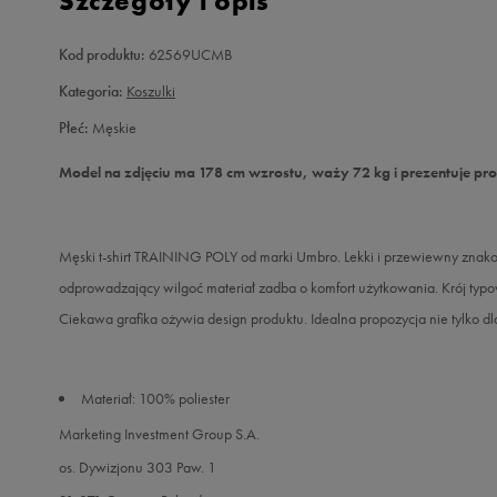
Szczegóły i opis
Kod produktu:
62569UCMB
Kategoria:
Koszulki
Płeć:
Męskie
Model na zdjęciu ma 178 cm wzrostu, waży 72 kg i prezentuje pr
Męski t-shirt TRAINING POLY od marki Umbro. Lekki i przewiewny znakom
odprowadzający wilgoć materiał zadba o komfort użytkowania. Krój typo
Ciekawa grafika ożywia design produktu. Idealna propozycja nie tylko dl
Materiał: 100% poliester
Marketing Investment Group S.A.
os. Dywizjonu 303 Paw. 1