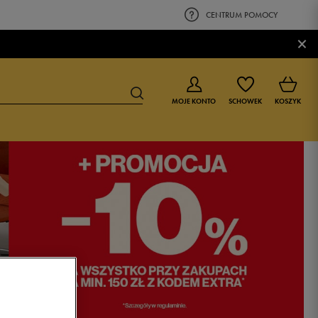
CENTRUM POMOCY
×
MOJE KONTO
SCHOWEK
KOSZYK
BUTY DLA CHŁOPCA
BUTY DLA DZIEWCZYNKI
0-4 lat
0-4 lat
4-8 lat
4-8 lat
9-16 lat
9-16 lat