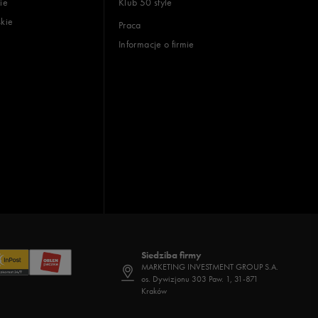
ie
Klub 50 style
skie
Praca
Informacje o firmie
Siedziba firmy
MARKETING INVESTMENT GROUP S.A.
os. Dywizjonu 303 Paw. 1, 31-871
Kraków