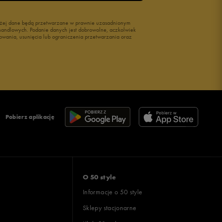
wyżej dane będą przetwarzane w prawnie uzasadnionym
i handlowych. Podanie danych jest dobrowolne, aczkolwiek
owania, usunięcia lub ograniczenia przetwarzania oraz
Pobierz aplikację
O 50 style
Informacje o 50 style
Sklepy stacjonarne