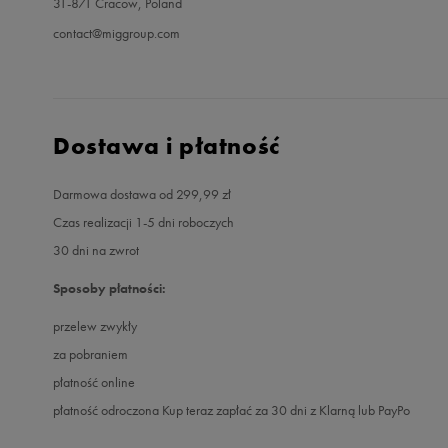
31-871 Cracow, Poland
contact@miggroup.com
Dostawa i płatność
Darmowa dostawa od 299,99 zł
Czas realizacji 1-5 dni roboczych
30 dni na zwrot
Sposoby płatności:
przelew zwykły
za pobraniem
płatność online
płatność odroczona Kup teraz zapłać za 30 dni z Klarną lub PayPo