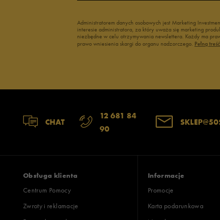
Administratorem danych osobowych jest Marketing Investme
interesie administratora, za który uważa się marketing pro
niezbędne w celu otrzymywania newslettera. Każdy ma prawo
prawo wniesienia skargi do organu nadzorczego.
Pełną treś
12 681 84
CHAT
SKLEP@50
90
Obsługa klienta
Informacje
Centrum Pomocy
Promocje
Zwroty i reklamacje
Karta podarunkowa