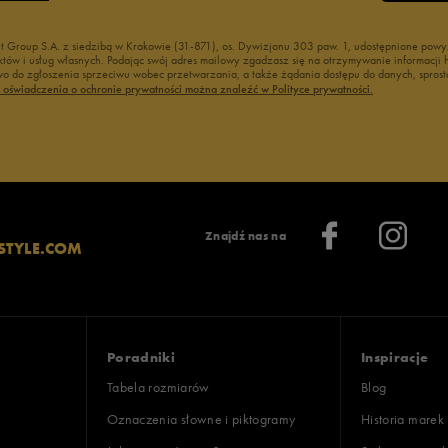
nt Group S.A. z siedzibą w Krakowie (31-871), os. Dywizjonu 303 paw. 1, udostępnione po
duktów i usług własnych. Podając swój adres mailowy zgadzasz się na otrzymywanie informacj
 do zgłoszenia sprzeciwu wobec przetwarzania, a także żądania dostępu do danych, sprost
ć oświadczenia o ochronie prywatności można znaleźć w Polityce prywatności.
Znajdź nas na
STYLE.COM
Poradniki
Inspiracje
Tabela rozmiarów
Blog
Oznaczenia słowne i piktogramy
Historia marek