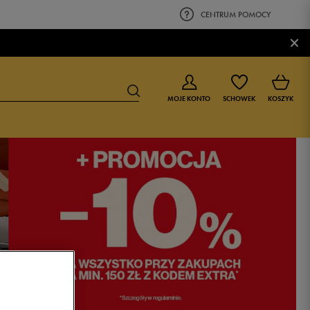
CENTRUM POMOCY
×
MOJE KONTO
SCHOWEK
KOSZYK
BUTY DLA CHŁOPCA
BUTY DLA DZIEWCZYNKI
0-4 lat
0-4 lat
4-8 lat
4-8 lat
9-16 lat
9-16 lat