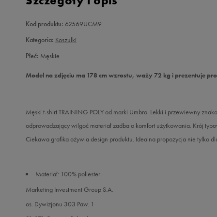
Szczegóły i opis
Kod produktu:
62569UCM9
Kategoria:
Koszulki
Płeć:
Męskie
Model na zdjęciu ma 178 cm wzrostu, waży 72 kg i prezentuje pr
Męski t-shirt TRAINING POLY od marki Umbro. Lekki i przewiewny znakom
odprowadzający wilgoć materiał zadba o komfort użytkowania. Krój typo
Ciekawa grafika ożywia design produktu. Idealna propozycja nie tylko dl
Materiał: 100% poliester
Marketing Investment Group S.A.
os. Dywizjonu 303 Paw. 1