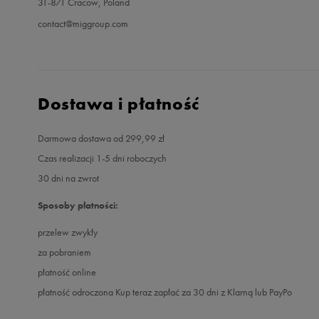
31-871 Cracow, Poland
contact@miggroup.com
Dostawa i płatność
Darmowa dostawa od 299,99 zł
Czas realizacji 1-5 dni roboczych
30 dni na zwrot
Sposoby płatności:
przelew zwykły
za pobraniem
płatność online
płatność odroczona Kup teraz zapłać za 30 dni z Klarną lub PayPo