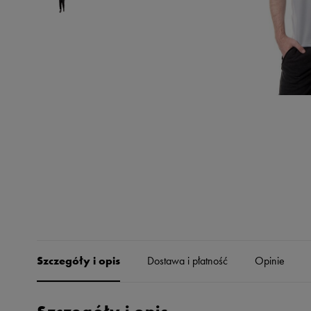
Skechers
Timberland
Umbro
Under Armour
Up8
U.S. Polo ASSN.
Vans
Szczegóły i opis
Dostawa i płatność
Opinie