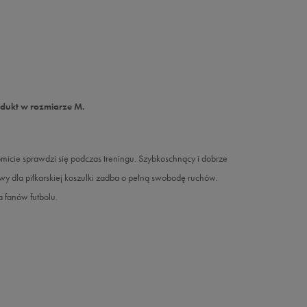
odukt w rozmiarze M.
icie sprawdzi się podczas treningu. Szybkoschnący i dobrze
wy dla piłkarskiej koszulki zadba o pełną swobodę ruchów.
a fanów futbolu.