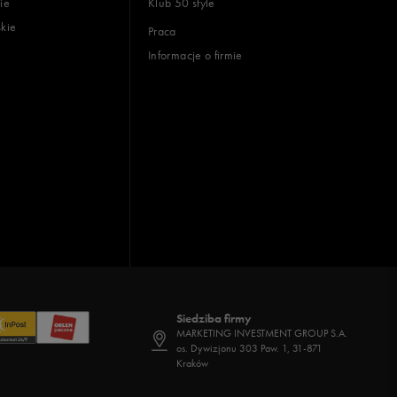
ie
Klub 50 style
skie
Praca
Informacje o firmie
Siedziba firmy
MARKETING INVESTMENT GROUP S.A.
os. Dywizjonu 303 Paw. 1, 31-871
Kraków