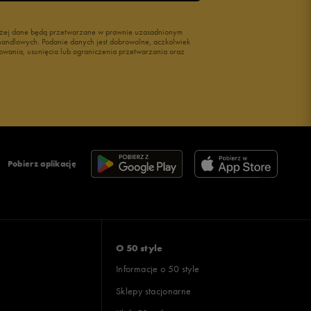
wyżej dane będą przetwarzane w prawnie uzasadnionym
i handlowych. Podanie danych jest dobrowolne, aczkolwiek
owania, usunięcia lub ograniczenia przetwarzania oraz
Pobierz aplikację
O 50 style
Informacje o 50 style
Sklepy stacjonarne