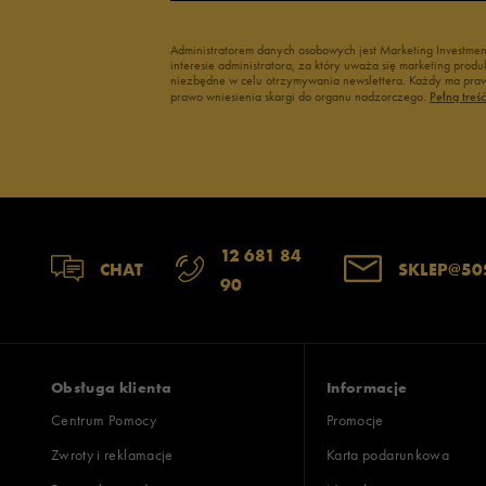
Administratorem danych osobowych jest Marketing Investme
interesie administratora, za który uważa się marketing pro
niezbędne w celu otrzymywania newslettera. Każdy ma prawo
prawo wniesienia skargi do organu nadzorczego.
Pełną treś
12 681 84
CHAT
SKLEP@50
90
Obsługa klienta
Informacje
Centrum Pomocy
Promocje
Zwroty i reklamacje
Karta podarunkowa