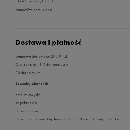
31-871 Cracow, Poland
contact@miggroup.com
Dostawa i płatność
Darmowa dostawa od 299,99 zł
Czas realizacji 1-5 dni roboczych
30 dni na zwrot
Sposoby płatności:
przelew zwykły
za pobraniem
płatność online
płatność odroczona Kup teraz zapłać za 30 dni z Klarną lub PayPo