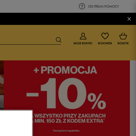
CENTRUM POMOCY
×
MOJE KONTO
SCHOWEK
KOSZYK
BUTY DLA CHŁOPCA
BUTY DLA DZIEWCZYNKI
0-4 lat
0-4 lat
4-8 lat
4-8 lat
9-16 lat
9-16 lat