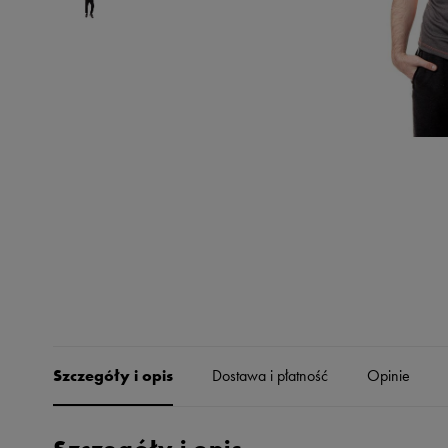
Skechers
Timberland
Umbro
Under Armour
Up8
U.S. Polo ASSN.
Vans
Szczegóły i opis
Dostawa i płatność
Opinie