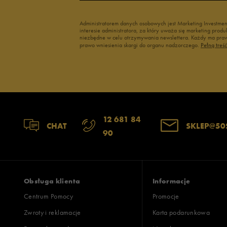
Administratorem danych osobowych jest Marketing Investme
interesie administratora, za który uważa się marketing pro
niezbędne w celu otrzymywania newslettera. Każdy ma prawo
prawo wniesienia skargi do organu nadzorczego.
Pełną treś
12 681 84
CHAT
SKLEP@50
90
Obsługa klienta
Informacje
Centrum Pomocy
Promocje
Zwroty i reklamacje
Karta podarunkowa