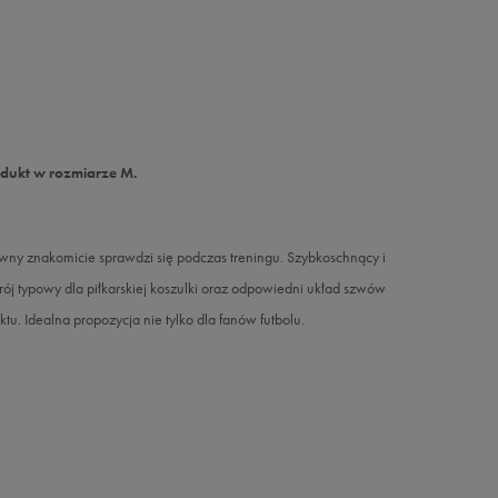
odukt w rozmiarze M.
wny znakomicie sprawdzi się podczas treningu. Szybkoschnący i
ój typowy dla piłkarskiej koszulki oraz odpowiedni układ szwów
. Idealna propozycja nie tylko dla fanów futbolu.