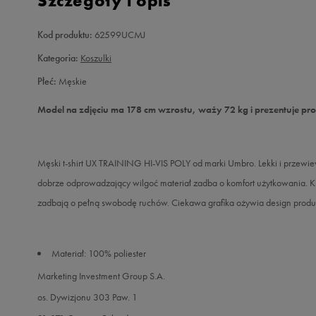
Szczegóły i opis
Kod produktu:
62599UCMJ
Kategoria:
Koszulki
Płeć:
Męskie
Model na zdjęciu ma 178 cm wzrostu, waży 72 kg i prezentuje pr
Męski t-shirt UX TRAINING HI-VIS POLY od marki Umbro. Lekki i przewie
dobrze odprowadzający wilgoć materiał zadba o komfort użytkowania. Kr
zadbają o pełną swobodę ruchów. Ciekawa grafika ożywia design produktu
Materiał: 100% poliester
Marketing Investment Group S.A.
os. Dywizjonu 303 Paw. 1