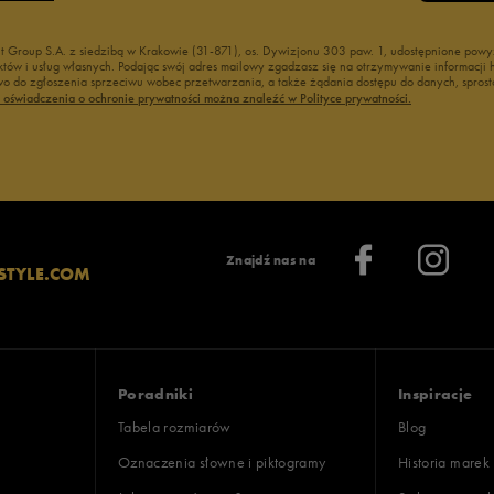
nt Group S.A. z siedzibą w Krakowie (31-871), os. Dywizjonu 303 paw. 1, udostępnione po
duktów i usług własnych. Podając swój adres mailowy zgadzasz się na otrzymywanie informacj
 do zgłoszenia sprzeciwu wobec przetwarzania, a także żądania dostępu do danych, sprost
ć oświadczenia o ochronie prywatności można znaleźć w Polityce prywatności.
Znajdź nas na
STYLE.COM
Poradniki
Inspiracje
Tabela rozmiarów
Blog
Oznaczenia słowne i piktogramy
Historia marek