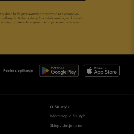
wyżej dane będą przetwarzane w prawnie uzasadnionym
i handlowych. Podanie danych jest dobrowolne, aczkolwiek
owania, usunięcia lub ograniczenia przetwarzania oraz
Pobierz aplikację
O 50 style
Informacje o 50 style
Sklepy stacjonarne