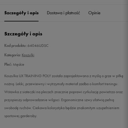
Szczegóły i opis
Dostawa i płatność
Opinie
M
Powiadom o dostępności
L
Powiadom o dostępności
Szczegóły i opis
XL
Powiadom o dostępności
Kod produktu:
64046UDSC
Kategoria:
Koszulki
XXL
Powiadom o dostępności
Płeć:
Męskie
Koszulka UX TRAINING POLY została zaprojektowana z myślą o grze w piłkę
nożną. Lekki, przewiewny i wytrzymały materiał zadba o komfort treningu.
Wstawka z siateczki na plecach znacznie poprawi cyrkulację powietrza oraz
przyspieszy odprowadzanie wilgoci. Ergonomiczne szwy ułatwią pełną
swobodę ruchów. Ciekawa kolorystyka będzie znakomitym uzupełnieniem
sportowej garderoby.