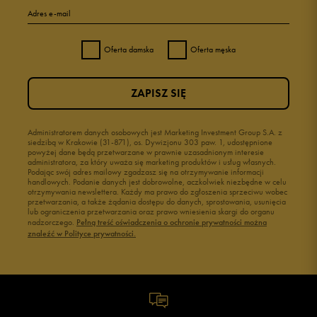
Adres e-mail
Oferta damska
Oferta męska
ZAPISZ SIĘ
Administratorem danych osobowych jest Marketing Investment Group S.A. z
siedzibą w Krakowie (31-871), os. Dywizjonu 303 paw. 1, udostępnione
powyżej dane będą przetwarzane w prawnie uzasadnionym interesie
administratora, za który uważa się marketing produktów i usług własnych.
Podając swój adres mailowy zgadzasz się na otrzymywanie informacji
handlowych. Podanie danych jest dobrowolne, aczkolwiek niezbędne w celu
otrzymywania newslettera. Każdy ma prawo do zgłoszenia sprzeciwu wobec
przetwarzania, a także żądania dostępu do danych, sprostowania, usunięcia
lub ograniczenia przetwarzania oraz prawo wniesienia skargi do organu
nadzorczego.
Pełną treść oświadczenia o ochronie prywatności można
znaleźć w Polityce prywatności.