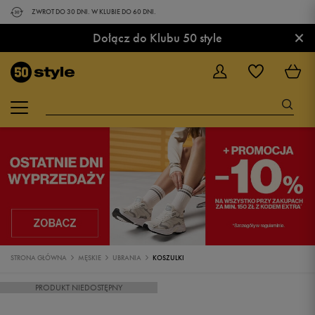
ZWROT DO 30 DNI. W KLUBIE DO 60 DNI.
×
Dołącz do Klubu 50 style
STRONA GŁÓWNA
MĘSKIE
UBRANIA
KOSZULKI
PRODUKT NIEDOSTĘPNY