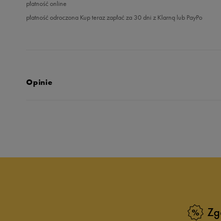
płatność online
płatność odroczona Kup teraz zapłać za 30 dni z Klarną lub PayPo
Opinie
Produkt nie posia
Zg