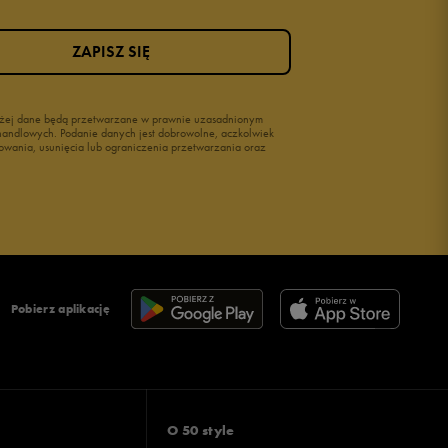
ZAPISZ SIĘ
wyżej dane będą przetwarzane w prawnie uzasadnionym
i handlowych. Podanie danych jest dobrowolne, aczkolwiek
owania, usunięcia lub ograniczenia przetwarzania oraz
Pobierz aplikację
O 50 style