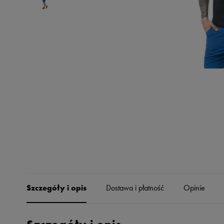
Skechers
Timberland
Umbro
Under Armour
Up8
U.S. Polo ASSN.
Vans
Szczegóły i opis
Dostawa i płatność
Opinie