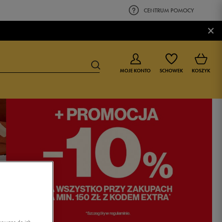
CENTRUM POMOCY
×
MOJE KONTO
SCHOWEK
KOSZYK
BUTY DLA CHŁOPCA
BUTY DLA DZIEWCZYNKI
0-4 lat
0-4 lat
4-8 lat
4-8 lat
9-16 lat
9-16 lat
asowane do ich