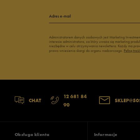
Adres e-mail
Administratorem danych osobowych jest Marketing Investme
interesie administratora, za który uważa się marketing pro
niezbędne w celu otrzymywania newslettera. Każdy ma prawo
prawo wniesienia skargi do organu nadzorczego.
Pełną treś
12 681 84
CHAT
SKLEP@50
90
Obsługa klienta
Informacje