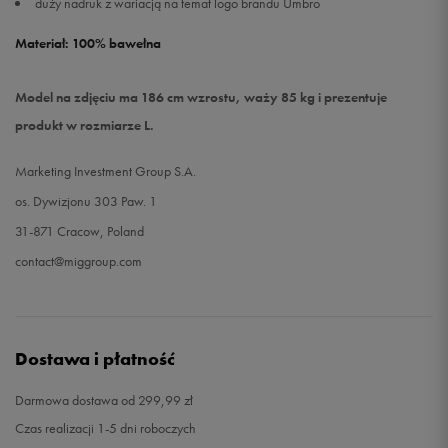
duży nadruk z wariacją na temat logo brandu Umbro
Materiał: 100% bawełna
Model na zdjęciu ma 186 cm wzrostu, waży 85 kg i prezentuje
produkt w rozmiarze L.
Marketing Investment Group S.A.
os. Dywizjonu 303 Paw. 1
31-871 Cracow, Poland
contact@miggroup.com
Dostawa i płatność
Darmowa dostawa od 299,99 zł
Czas realizacji 1-5 dni roboczych