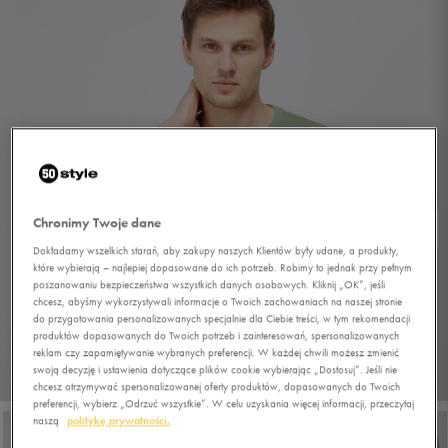
Chronimy Twoje dane
Dokładamy wszelkich starań, aby zakupy naszych Klientów były udane, a produkty,
które wybierają – najlepiej dopasowane do ich potrzeb. Robimy to jednak przy pełnym
poszanowaniu bezpieczeństwa wszystkich danych osobowych. Kliknij „OK”, jeśli
chcesz, abyśmy wykorzystywali informacje o Twoich zachowaniach na naszej stronie
do przygotowania personalizowanych specjalnie dla Ciebie treści, w tym rekomendacji
produktów dopasowanych do Twoich potrzeb i zainteresowań, spersonalizowanych
reklam czy zapamiętywanie wybranych preferencji. W każdej chwili możesz zmienić
swoją decyzję i ustawienia dotyczące plików cookie wybierając „Dostosuj”. Jeśli nie
1/5
chcesz otrzymywać spersonalizowanej oferty produktów, dopasowanych do Twoich
preferencji, wybierz „Odrzuć wszystkie”. W celu uzyskania więcej informacji, przeczytaj
naszą
politykę prywatności.