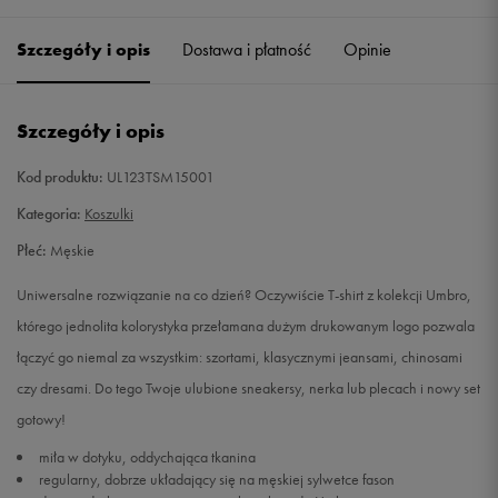
Szczegóły i opis
Dostawa i płatność
Opinie
M
Powiadom o dostępności
L
Powiadom o dostępności
Szczegóły i opis
XL
Powiadom o dostępności
Kod produktu:
UL123TSM15001
Kategoria:
Koszulki
XXL
Powiadom o dostępności
Płeć:
Męskie
Uniwersalne rozwiązanie na co dzień? Oczywiście T-shirt z kolekcji Umbro,
którego jednolita kolorystyka przełamana dużym drukowanym logo pozwala
łączyć go niemal za wszystkim: szortami, klasycznymi jeansami, chinosami
czy dresami. Do tego Twoje ulubione sneakersy, nerka lub plecach i nowy set
gotowy!
miła w dotyku, oddychająca tkanina
regularny, dobrze układający się na męskiej sylwetce fason