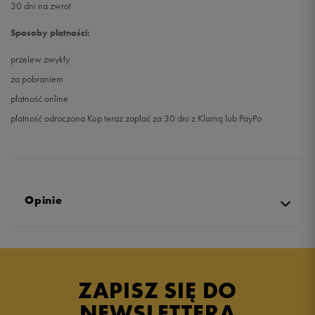
30 dni na zwrot
Sposoby płatności:
przelew zwykły
za pobraniem
płatność online
płatność odroczona Kup teraz zapłać za 30 dni z Klarną lub PayPo
Opinie
5.0
opinii klientów
25
z całego okresu
ZAPISZ SIĘ DO
zebranych i zweryfikowanych przez
NEWSLETTERA