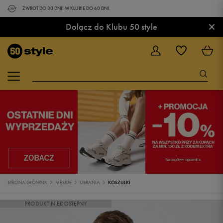
ZWROT DO 30 DNI. W KLUBIE DO 60 DNI.
×
Dołącz do Klubu 50 style
STRONA GŁÓWNA
MĘSKIE
UBRANIA
KOSZULKI
PRODUKT NIEDOSTĘPNY