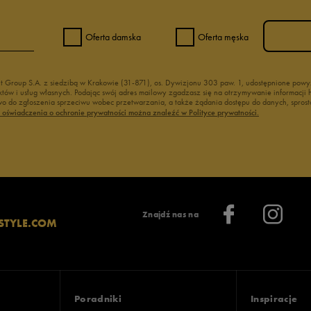
Oferta damska
Oferta męska
nt Group S.A. z siedzibą w Krakowie (31-871), os. Dywizjonu 303 paw. 1, udostępnione po
duktów i usług własnych. Podając swój adres mailowy zgadzasz się na otrzymywanie informacj
 do zgłoszenia sprzeciwu wobec przetwarzania, a także żądania dostępu do danych, sprost
ć oświadczenia o ochronie prywatności można znaleźć w Polityce prywatności.
Znajdź nas na
STYLE.COM
Poradniki
Inspiracje