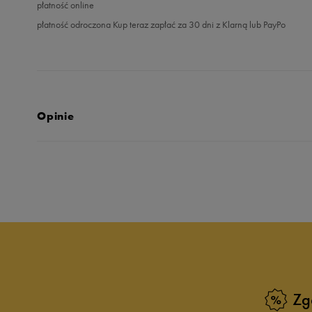
płatność online
płatność odroczona Kup teraz zapłać za 30 dni z Klarną lub PayPo
Opinie
Produkt nie posia
Zg