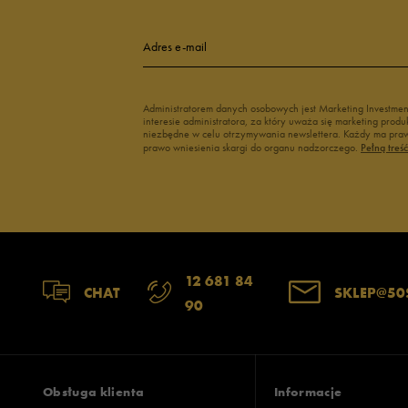
Adres e-mail
Administratorem danych osobowych jest Marketing Investme
interesie administratora, za który uważa się marketing pro
niezbędne w celu otrzymywania newslettera. Każdy ma prawo
prawo wniesienia skargi do organu nadzorczego.
Pełną treś
12 681 84
CHAT
SKLEP@50
90
Obsługa klienta
Informacje