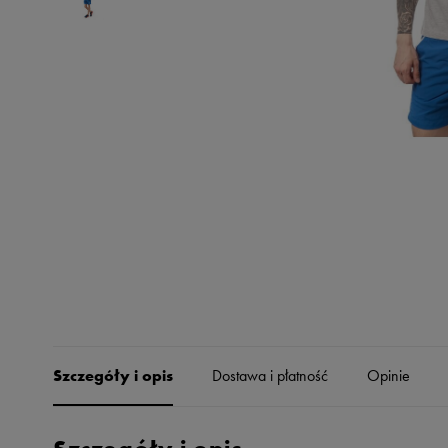
Skechers
Timberland
Umbro
Under Armour
Up8
U.S. Polo ASSN.
Vans
Szczegóły i opis
Dostawa i płatność
Opinie