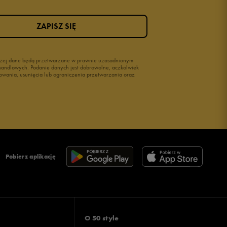
ZAPISZ SIĘ
wyżej dane będą przetwarzane w prawnie uzasadnionym
i handlowych. Podanie danych jest dobrowolne, aczkolwiek
owania, usunięcia lub ograniczenia przetwarzania oraz
Pobierz aplikację
O 50 style