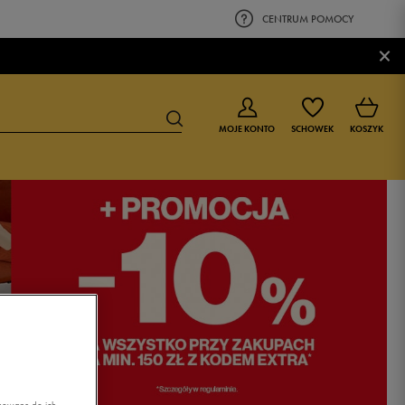
CENTRUM POMOCY
×
MOJE KONTO
SCHOWEK
KOSZYK
BUTY DLA CHŁOPCA
BUTY DLA DZIEWCZYNKI
0-4 lat
0-4 lat
4-8 lat
4-8 lat
9-16 lat
9-16 lat
asowane do ich