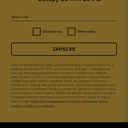
Adres e-mail
Oferta damska
Oferta męska
ZAPISZ SIĘ
Administratorem danych osobowych jest Marketing Investment Group S.A. z
siedzibą w Krakowie (31-871), os. Dywizjonu 303 paw. 1, udostępnione
powyżej dane będą przetwarzane w prawnie uzasadnionym interesie
administratora, za który uważa się marketing produktów i usług własnych.
Podając swój adres mailowy zgadzasz się na otrzymywanie informacji
handlowych. Podanie danych jest dobrowolne, aczkolwiek niezbędne w celu
otrzymywania newslettera. Każdy ma prawo do zgłoszenia sprzeciwu wobec
przetwarzania, a także żądania dostępu do danych, sprostowania, usunięcia
lub ograniczenia przetwarzania oraz prawo wniesienia skargi do organu
nadzorczego.
Pełną treść oświadczenia o ochronie prywatności można
znaleźć w Polityce prywatności.