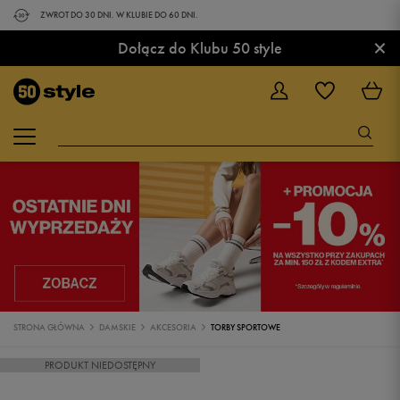
ZWROT DO 30 DNI. W KLUBIE DO 60 DNI.
×
Dołącz do Klubu 50 style
STRONA GŁÓWNA
DAMSKIE
AKCESORIA
TORBY SPORTOWE
PRODUKT NIEDOSTĘPNY