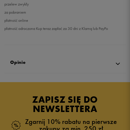
przelew zwykły
za pobraniem
płatność online
płatność odroczona Kup teraz zapłać za 30 dni z Klarną lub PayPo
Opinie
Produkt nie posiada recenzji
ZAPISZ SIĘ DO
NEWSLETTERA
Zgarnij 10% rabatu na pierwsze
zakupy za min. 250 zł