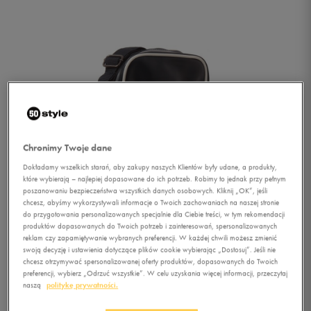
Chronimy Twoje dane
Dokładamy wszelkich starań, aby zakupy naszych Klientów były udane, a produkty,
które wybierają – najlepiej dopasowane do ich potrzeb. Robimy to jednak przy pełnym
poszanowaniu bezpieczeństwa wszystkich danych osobowych. Kliknij „OK”, jeśli
chcesz, abyśmy wykorzystywali informacje o Twoich zachowaniach na naszej stronie
do przygotowania personalizowanych specjalnie dla Ciebie treści, w tym rekomendacji
produktów dopasowanych do Twoich potrzeb i zainteresowań, spersonalizowanych
reklam czy zapamiętywanie wybranych preferencji. W każdej chwili możesz zmienić
swoją decyzję i ustawienia dotyczące plików cookie wybierając „Dostosuj”. Jeśli nie
chcesz otrzymywać spersonalizowanej oferty produktów, dopasowanych do Twoich
1/3
preferencji, wybierz „Odrzuć wszystkie”. W celu uzyskania więcej informacji, przeczytaj
naszą
politykę prywatności.