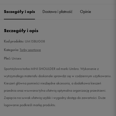
Szczegóły i opis
Dostawa i płatność
Opinie
Szczegóły i opis
Kod produktu:
UM15BUG08
Kategoria:
Torby sportowe
Płeć:
Unisex
Sportstylowa torba MINI SHOULDER od marki Umbro. Wykonanie z
wytrzymałego materiału doskonale sprawdzi się w codziennym użytkowaniu.
Kieszeń główna pomieści niezbędne akcesoria, a dodatkowa kieszeń
przednia oraz wsuwana tylna ułatwią optymalna organizację przestrzeni.
Zapięcia na suwak ułatwią szybki i wygodny dostęp do zawartości. Duże
logowanie podkreśli markę produktu.