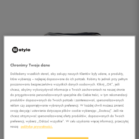
Chronimy Twoje dane
Dokładamy wszelkich starań, aby zakupy naszych Klientów były udane, a produkty,
które wybierają – najlepiej dopasowane do ich potrzeb. Robimy to jednak przy pełnym
poszanowaniu bezpieczeństwa wszystkich danych osobowych. Kliknij „OK”, jeśli
chcesz, abyśmy wykorzystywali informacje o Twoich zachowaniach na naszej stronie
do przygotowania personalizowanych specjalnie dla Ciebie treści, w tym rekomendacji
produktów dopasowanych do Twoich potrzeb i zainteresowań, spersonalizowanych
reklam czy zapamiętywanie wybranych preferencji. W każdej chwili możesz zmienić
swoją decyzję i ustawienia dotyczące plików cookie wybierając „Dostosuj”. Jeśli nie
chcesz otrzymywać spersonalizowanej oferty produktów, dopasowanych do Twoich
1/4
preferencji, wybierz „Odrzuć wszystkie”. W celu uzyskania więcej informacji, przeczytaj
naszą
politykę prywatności.