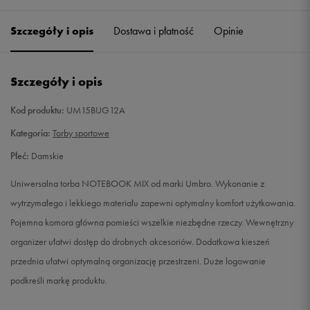
Szczegóły i opis
Dostawa i płatność
Opinie
Szczegóły i opis
Kod produktu:
UM15BUG12A
Kategoria:
Torby sportowe
Płeć:
Damskie
Uniwersalna torba NOTEBOOK MIX od marki Umbro. Wykonanie z
wytrzymałego i lekkiego materiału zapewni optymalny komfort użytkowania.
Pojemna komora główna pomieści wszelkie niezbędne rzeczy. Wewnętrzny
organizer ułatwi dostęp do drobnych akcesoriów. Dodatkowa kieszeń
przednia ułatwi optymalną organizację przestrzeni. Duże logowanie
podkreśli markę produktu.