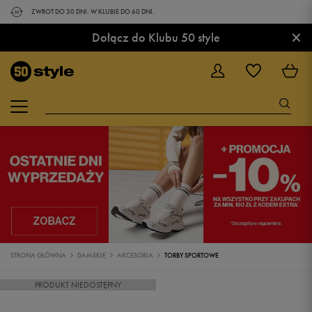
ZWROT DO 30 DNI. W KLUBIE DO 60 DNI.
×
Dołącz do Klubu 50 style
STRONA GŁÓWNA
DAMSKIE
AKCESORIA
TORBY SPORTOWE
PRODUKT NIEDOSTĘPNY