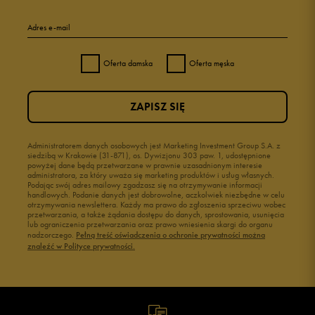
Adres e-mail
Oferta damska
Oferta męska
ZAPISZ SIĘ
Administratorem danych osobowych jest Marketing Investment Group S.A. z
siedzibą w Krakowie (31-871), os. Dywizjonu 303 paw. 1, udostępnione
powyżej dane będą przetwarzane w prawnie uzasadnionym interesie
administratora, za który uważa się marketing produktów i usług własnych.
Podając swój adres mailowy zgadzasz się na otrzymywanie informacji
handlowych. Podanie danych jest dobrowolne, aczkolwiek niezbędne w celu
otrzymywania newslettera. Każdy ma prawo do zgłoszenia sprzeciwu wobec
przetwarzania, a także żądania dostępu do danych, sprostowania, usunięcia
lub ograniczenia przetwarzania oraz prawo wniesienia skargi do organu
nadzorczego.
Pełną treść oświadczenia o ochronie prywatności można
znaleźć w Polityce prywatności.