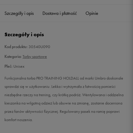
Szczegóły i opis
Dostawa i płatność
Opinie
Szczegóły i opis
Kod produktu:
30540U090
Kategoria:
Torby sportowe
Płeć:
Unisex
Funkcjonalna torba PRO TRAINING HOLDALL od marki Umbro doskonale
sprawdzi się w użytkowaniu. Lekka i wytrzymała z łatwością pomieści
niezbędne rzeczy na trening, czy krótką podróż. Wentylowana i oddzielna
kieszonka na wilgotną odzież lub obuwie na zmianę, zostanie doceniona
przez fanów aktywności fizycznej. Regulowany pasek na ramię poprawi
komfort noszenia.