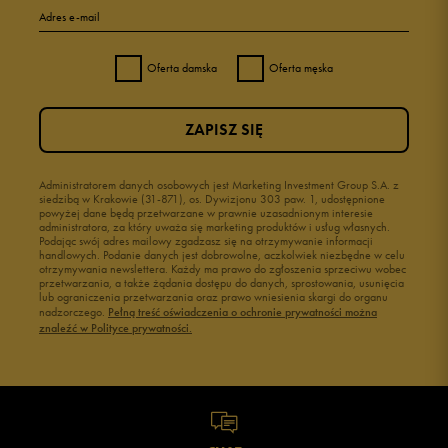
Adres e-mail
Oferta damska
Oferta męska
ZAPISZ SIĘ
Administratorem danych osobowych jest Marketing Investment Group S.A. z
siedzibą w Krakowie (31-871), os. Dywizjonu 303 paw. 1, udostępnione
powyżej dane będą przetwarzane w prawnie uzasadnionym interesie
administratora, za który uważa się marketing produktów i usług własnych.
Podając swój adres mailowy zgadzasz się na otrzymywanie informacji
handlowych. Podanie danych jest dobrowolne, aczkolwiek niezbędne w celu
otrzymywania newslettera. Każdy ma prawo do zgłoszenia sprzeciwu wobec
przetwarzania, a także żądania dostępu do danych, sprostowania, usunięcia
lub ograniczenia przetwarzania oraz prawo wniesienia skargi do organu
nadzorczego.
Pełną treść oświadczenia o ochronie prywatności można
znaleźć w Polityce prywatności.