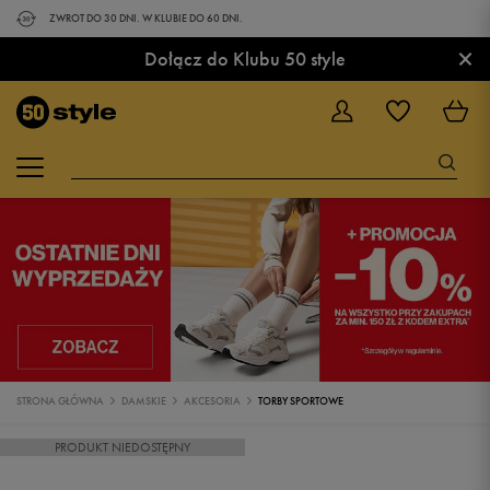
ZWROT DO 30 DNI. W KLUBIE DO 60 DNI.
×
Dołącz do Klubu 50 style
STRONA GŁÓWNA
DAMSKIE
AKCESORIA
TORBY SPORTOWE
PRODUKT NIEDOSTĘPNY