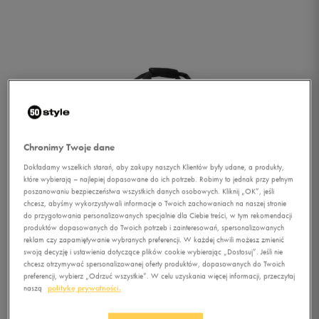
Chronimy Twoje dane
Dokładamy wszelkich starań, aby zakupy naszych Klientów były udane, a produkty,
które wybierają – najlepiej dopasowane do ich potrzeb. Robimy to jednak przy pełnym
poszanowaniu bezpieczeństwa wszystkich danych osobowych. Kliknij „OK”, jeśli
chcesz, abyśmy wykorzystywali informacje o Twoich zachowaniach na naszej stronie
do przygotowania personalizowanych specjalnie dla Ciebie treści, w tym rekomendacji
produktów dopasowanych do Twoich potrzeb i zainteresowań, spersonalizowanych
reklam czy zapamiętywanie wybranych preferencji. W każdej chwili możesz zmienić
swoją decyzję i ustawienia dotyczące plików cookie wybierając „Dostosuj”. Jeśli nie
chcesz otrzymywać spersonalizowanej oferty produktów, dopasowanych do Twoich
1/2
preferencji, wybierz „Odrzuć wszystkie”. W celu uzyskania więcej informacji, przeczytaj
naszą
politykę prywatności.