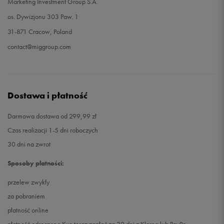
Marketing Investment Group S.A.
os. Dywizjonu 303 Paw. 1
31-871 Cracow, Poland
contact@miggroup.com
Dostawa i płatność
Darmowa dostawa od 299,99 zł
Czas realizacji 1-5 dni roboczych
30 dni na zwrot
Sposoby płatności:
przelew zwykły
za pobraniem
płatność online