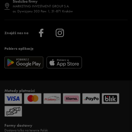
Siedziba firmy
Jak wybrać buty na zimę?
Stylizacje damskie
Sklepy stacjonarne
MARKETING INVESTMENT GROUP S.A.
os. Dywizjonu 303 Paw. 1, 31-871 Kraków
Więcej >
Klub 50 style
Regulamin sklepu 50 style
Praca
Regulamin aplikacji 50 style
Informacje o firmie
Więcej regulaminów >
Znajdź nas na
Pobierz aplikację
Metody płatności
Formy dostawy
Dostawa tylko na terenie Polski