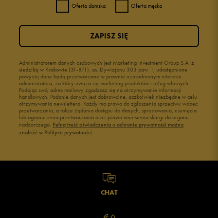
Oferta damska
Oferta męska
ZAPISZ SIĘ
Administratorem danych osobowych jest Marketing Investment Group S.A. z
siedzibą w Krakowie (31-871), os. Dywizjonu 303 paw. 1, udostępnione
powyżej dane będą przetwarzane w prawnie uzasadnionym interesie
administratora, za który uważa się marketing produktów i usług własnych.
Podając swój adres mailowy zgadzasz się na otrzymywanie informacji
handlowych. Podanie danych jest dobrowolne, aczkolwiek niezbędne w celu
otrzymywania newslettera. Każdy ma prawo do zgłoszenia sprzeciwu wobec
przetwarzania, a także żądania dostępu do danych, sprostowania, usunięcia
lub ograniczenia przetwarzania oraz prawo wniesienia skargi do organu
nadzorczego.
Pełną treść oświadczenia o ochronie prywatności można
znaleźć w Polityce prywatności.
CHAT