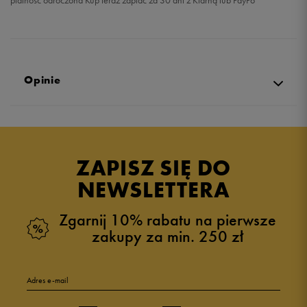
płatność odroczona Kup teraz zapłać za 30 dni z Klarną lub PayPo
Opinie
Produkt nie posiada recenzji
ZAPISZ SIĘ DO
NEWSLETTERA
Zgarnij 10% rabatu na pierwsze
zakupy za min. 250 zł
Adres e-mail