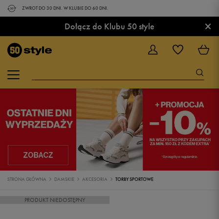
ZWROT DO 30 DNI. W KLUBIE DO 60 DNI.
×
Dołącz do Klubu 50 style
STRONA GŁÓWNA
DAMSKIE
AKCESORIA
TORBY SPORTOWE
PRODUKT NIEDOSTĘPNY