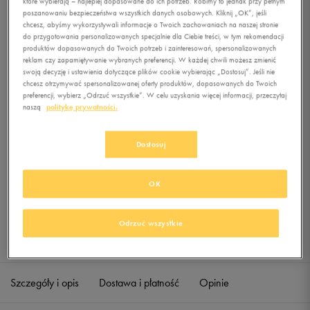
które wybierają – najlepiej dopasowane do ich potrzeb. Robimy to jednak przy pełnym
TRAINING LARGE
poszanowaniu bezpieczeństwa wszystkich danych osobowych. Kliknij „OK”, jeśli
HOLDALL
chcesz, abyśmy wykorzystywali informacje o Twoich zachowaniach na naszej stronie
do przygotowania personalizowanych specjalnie dla Ciebie treści, w tym rekomendacji
produktów dopasowanych do Twoich potrzeb i zainteresowań, spersonalizowanych
0.0
(
0
)
reklam czy zapamiętywanie wybranych preferencji. W każdej chwili możesz zmienić
59,99
zł
z Vat
swoją decyzję i ustawienia dotyczące plików cookie wybierając „Dostosuj”. Jeśli nie
chcesz otrzymywać spersonalizowanej oferty produktów, dopasowanych do Twoich
+ 300 PKT W
KLUBIE 50 STYLE
preferencji, wybierz „Odrzuć wszystkie”. W celu uzyskania więcej informacji, przeczytaj
naszą
politykę prywatności.
Dostosuj
Produkt niedostępny
Jeśli artykuł będzie ponownie dostępny, otrzymasz od nas powiadomienie.
OK
Wybierz rozmiar
Odrzuć wszystkie
Sprawdź dostępność w salonach
ONE SIZE
Powiadom o dostępności
Szczegóły i opis
Dostawa i płatność
Opinie