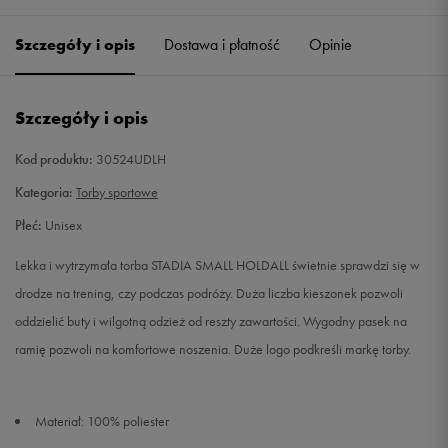
Szczegóły i opis
Dostawa i płatność
Opinie
Szczegóły i opis
Kod produktu:
30524UDLH
Kategoria:
Torby sportowe
Płeć:
Unisex
Lekka i wytrzymała torba STADIA SMALL HOLDALL świetnie sprawdzi się w
drodze na trening, czy podczas podróży. Duża liczba kieszonek pozwoli
oddzielić buty i wilgotną odzież od reszty zawartości. Wygodny pasek na
ramię pozwoli na komfortowe noszenia. Duże logo podkreśli markę torby.
Materiał: 100% poliester