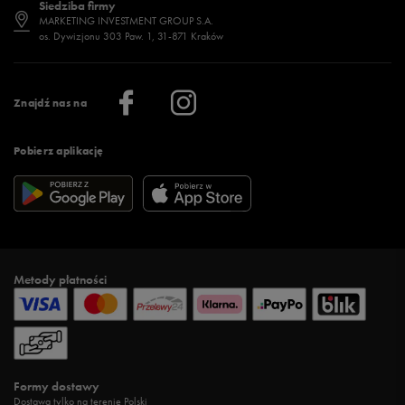
Siedziba firmy
Jak wybrać buty na zimę?
Stylizacje damskie
Sklepy stacjonarne
MARKETING INVESTMENT GROUP S.A.
os. Dywizjonu 303 Paw. 1, 31-871 Kraków
Więcej >
Klub 50 style
Regulamin sklepu 50 style
Praca
Regulamin aplikacji 50 style
Informacje o firmie
Więcej regulaminów >
Znajdź nas na
Pobierz aplikację
Metody płatności
Formy dostawy
Dostawa tylko na terenie Polski