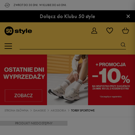
ZWROT DO 30 DNI. W KLUBIE DO 60 DNI.
×
Dołącz do Klubu 50 style
STRONA GŁÓWNA
DAMSKIE
AKCESORIA
TORBY SPORTOWE
PRODUKT NIEDOSTĘPNY