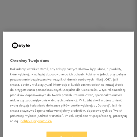
Chronimy Twoje dane
Dokładamy wszelkich starań, aby zakupy naszych Klientów były udane, a produkty,
które wybierają – najlepiej dopasowane do ich potrzeb. Robimy to jednak przy pełnym
poszanowaniu bezpieczeństwa wszystkich danych osobowych. Kliknij „OK”, jeśli
chcesz, abyśmy wykorzystywali informacje o Twoich zachowaniach na naszej stronie
do przygotowania personalizowanych specjalnie dla Ciebie treści, w tym rekomendacji
produktów dopasowanych do Twoich potrzeb i zainteresowań, spersonalizowanych
reklam czy zapamiętywanie wybranych preferencji. W każdej chwili możesz zmienić
swoją decyzję i ustawienia dotyczące plików cookie wybierając „Dostosuj”. Jeśli nie
chcesz otrzymywać spersonalizowanej oferty produktów, dopasowanych do Twoich
1/3
preferencji, wybierz „Odrzuć wszystkie”. W celu uzyskania więcej informacji, przeczytaj
naszą
politykę prywatności.