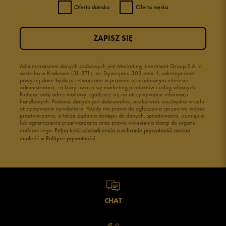
Oferta damska
Oferta męska
ZAPISZ SIĘ
Administratorem danych osobowych jest Marketing Investment Group S.A. z
siedzibą w Krakowie (31-871), os. Dywizjonu 303 paw. 1, udostępnione
powyżej dane będą przetwarzane w prawnie uzasadnionym interesie
administratora, za który uważa się marketing produktów i usług własnych.
Podając swój adres mailowy zgadzasz się na otrzymywanie informacji
handlowych. Podanie danych jest dobrowolne, aczkolwiek niezbędne w celu
otrzymywania newslettera. Każdy ma prawo do zgłoszenia sprzeciwu wobec
przetwarzania, a także żądania dostępu do danych, sprostowania, usunięcia
lub ograniczenia przetwarzania oraz prawo wniesienia skargi do organu
nadzorczego.
Pełną treść oświadczenia o ochronie prywatności można
znaleźć w Polityce prywatności.
CHAT