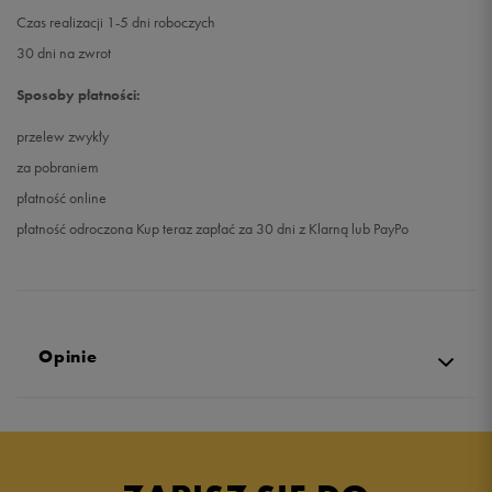
Czas realizacji 1-5 dni roboczych
30 dni na zwrot
Sposoby płatności:
przelew zwykły
za pobraniem
płatność online
płatność odroczona Kup teraz zapłać za 30 dni z Klarną lub PayPo
Opinie
Produkt nie posiada recenzji