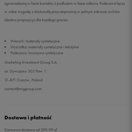
zgromadzoną w fazie kontaktu z podłożem w fazie odbicia. Podeszwa łączy
w sobie wygodę z doskonałą przyczepnością w pełnym zakresie ruchów.
46
30 cm
Powiadom o dostępności
Idealna propozycja dla każdego gracza.
Wierzch: materiały syntetyczne
Wyściółka: materiały syntetyczne i tekstylne
Podeszwa: tworzywa syntetyczne
Marketing Investment Group S.A.
os. Dywizjonu 303 Paw. 1
31-871 Cracow, Poland
contact@miggroup.com
Dostawa i płatność
Darmowa dostawa od 299,99 zł