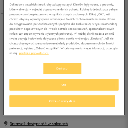
Dokładamy wszelkich starań, aby zakupy naszych Klientów były udane, a produkty,
które wybierają – najlepiej dopasowane do ich potrzeb. Robimy to jednak przy pełnym
poszanowaniu bezpieczeństwa wszystkich danych osobowych. Kliknij „OK”, jeśli
chcesz, abyśmy wykorzystywali informacje o Twoich zachowaniach na naszej stronie
do przygotowania personalizowanych specjalnie dla Ciebie treści, w tym rekomendacji
UMBRO UX-1 PRO HG
produktów dopasowanych do Twoich potrzeb i zainteresowań, spersonalizowanych
reklam czy zapamiętywanie wybranych preferencji. W każdej chwili możesz zmienić
swoją decyzję i ustawienia dotyczące plików cookie wybierając „Dostosuj”. Jeśli nie
chcesz otrzymywać spersonalizowanej oferty produktów, dopasowanych do Twoich
0.0
(
0
)
preferencji, wybierz „Odrzuć wszystkie”. W celu uzyskania więcej informacji, przeczytaj
179,99
zł
z Vat
naszą
politykę prywatności.
+ 900 PKT W
KLUBIE 50 STYLE
Dostosuj
OK
Produkt niedostępny
Jeśli artykuł będzie ponownie dostępny, otrzymasz od nas powiadomienie.
Odrzuć wszystkie
Wybierz rozmiar
Sprawdź dostępność w salonach
Rozmiary EU
Rozmiary US