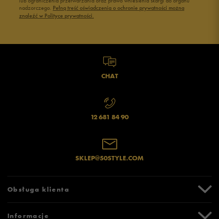
lub ograniczenia przetwarzania oraz prawo wniesienia skargi do organu
nadzorczego.
Pełną treść oświadczenia o ochronie prywatności można
znaleźć w Polityce prywatności.
CHAT
12 681 84 90
SKLEP@50STYLE.COM
Obsługa klienta
Centrum Pomocy
Informacje