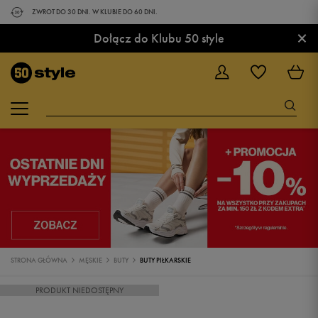
ZWROT DO 30 DNI. W KLUBIE DO 60 DNI.
×
Dołącz do Klubu 50 style
STRONA GŁÓWNA
MĘSKIE
BUTY
BUTY PIŁKARSKIE
PRODUKT NIEDOSTĘPNY