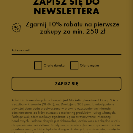
ZAPISZ SIĘ DO
NEWSLETTERA
Zgarnij 10% rabatu na pierwsze
zakupy za min. 250 zł
Adres e-mail
Oferta damska
Oferta męska
ZAPISZ SIĘ
Administratorem danych osobowych jest Marketing Investment Group S.A. z
siedzibą w Krakowie (31-871), os. Dywizjonu 303 paw. 1, udostępnione
powyżej dane będą przetwarzane w prawnie uzasadnionym interesie
administratora, za który uważa się marketing produktów i usług własnych.
Podając swój adres mailowy zgadzasz się na otrzymywanie informacji
handlowych. Podanie danych jest dobrowolne, aczkolwiek niezbędne w celu
otrzymywania newslettera. Każdy ma prawo do zgłoszenia sprzeciwu wobec
przetwarzania, a także żądania dostępu do danych, sprostowania, usunięcia