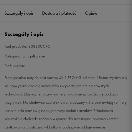
40,5
25,5 cm
Powiadom o dostępności
Szczegóły i opis
Dostawa i płatność
Opinie
41
26 cm
Powiadom o dostępności
Szczegóły i opis
42
26,5 cm
Powiadom o dostępności
Kod produktu:
80883UCRC
42,5
27 cm
Powiadom o dostępności
Kategoria:
Buty piłkarskie
Płeć:
Męskie
43
27,5 cm
Powiadom o dostępności
Profesjonalne buty do piłki nożnej UX-1 PRO HG od marki Umbro wyróżniają
44
28,5 cm
Powiadom o dostępności
się najwyższą jakością materiałów i wykorzystaniem najnowszych
technologii. Elastyczne, przewiewne znakomicie sprawdzą się podczas
44,5
28,5 cm
Powiadom o dostępności
rozgrywek. Na cholewce zaprojektowano obszary które poprawiają kontrolę
i czucie piłki oraz zwiększają precyzje podań i strzałów. Szkieletowa
45
29 cm
Powiadom o dostępności
konstrukcja cholewki zadba o wsparcie dla śródstopia i poprawi komfort
użytkowania. Elastyczna wkładka w podeszwie oddaje energię
45,5
29,5 cm
Powiadom o dostępności