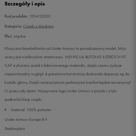
Szczegóły i opis
Kod produktu:
1254123001
Kategoria:
Czapki z daszkiem
Płeć:
Męskie
Klasyczna baseballówka od Under Armour to ponadczasowy model, który
znany jest wielbicielom streetwearu. MEN?S UA BLITZING II STRETCH FIT
CAP wykonany został z fakturowanego materiału, dzięki czemu zyskuje
niepowtarzalny wygląd. 6-panelowa konstrukcja doskonale dopasuje się do
kształtu głowy. Dzięki umieszczonym perforacjom komfort będzie towarzyszył
Ci przez cały dzień. Wyszywane logo Under Urmour z przodu i z tyłu
podkreśla klasę czapki.
Materiał: 100% poliester
Under Armour Europe B.V.
Stadionplein