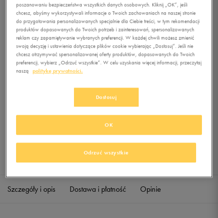
MEN S BLITZING
poszanowaniu bezpieczeństwa wszystkich danych osobowych. Kliknij „OK”, jeśli
chcesz, abyśmy wykorzystywali informacje o Twoich zachowaniach na naszej stronie
do przygotowania personalizowanych specjalnie dla Ciebie treści, w tym rekomendacji
0.0
(
0
)
produktów dopasowanych do Twoich potrzeb i zainteresowań, spersonalizowanych
89,99
zł
z Vat
reklam czy zapamiętywanie wybranych preferencji. W każdej chwili możesz zmienić
swoją decyzję i ustawienia dotyczące plików cookie wybierając „Dostosuj”. Jeśli nie
chcesz otrzymywać spersonalizowanej oferty produktów, dopasowanych do Twoich
+ 450 PKT W
KLUBIE 50 STYLE
preferencji, wybierz „Odrzuć wszystkie”. W celu uzyskania więcej informacji, przeczytaj
naszą
politykę prywatności.
Dostosuj
Produkt niedostępny
Jeśli artykuł będzie ponownie dostępny, otrzymasz od nas powiadomienie.
OK
Wybierz rozmiar
Odrzuć wszystkie
Sprawdź dostępność w salonach
M
Powiadom o dostępności
Szczegóły i opis
Dostawa i płatność
Opinie
L
Powiadom o dostępności
XL
Powiadom o dostępności