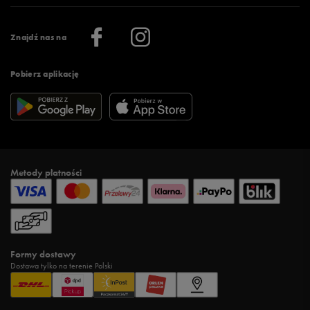
Praca
Regulamin aplikacji 50 style
Informacje o firmie
Więcej regulaminów >
Znajdź nas na
Pobierz aplikację
Metody płatności
Formy dostawy
Dostawa tylko na terenie Polski