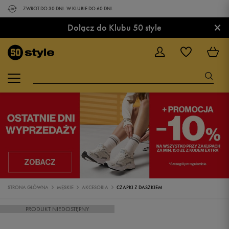
ZWROT DO 30 DNI. W KLUBIE DO 60 DNI.
×
Dołącz do Klubu 50 style
STRONA GŁÓWNA
MĘSKIE
AKCESORIA
CZAPKI Z DASZKIEM
PRODUKT NIEDOSTĘPNY