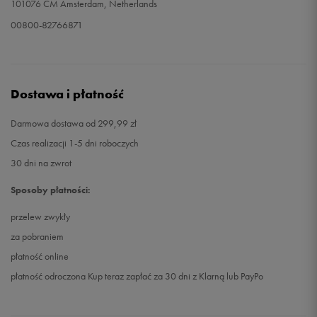
101076 CM Amsterdam, Netherlands
00800-82766871
Dostawa i płatność
Darmowa dostawa od 299,99 zł
Czas realizacji 1-5 dni roboczych
30 dni na zwrot
Sposoby płatności:
przelew zwykły
za pobraniem
płatność online
płatność odroczona Kup teraz zapłać za 30 dni z Klarną lub PayPo