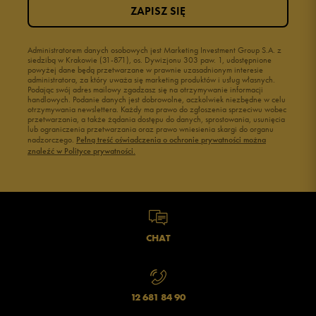
ZAPISZ SIĘ
Administratorem danych osobowych jest Marketing Investment Group S.A. z
siedzibą w Krakowie (31-871), os. Dywizjonu 303 paw. 1, udostępnione
powyżej dane będą przetwarzane w prawnie uzasadnionym interesie
administratora, za który uważa się marketing produktów i usług własnych.
Podając swój adres mailowy zgadzasz się na otrzymywanie informacji
handlowych. Podanie danych jest dobrowolne, aczkolwiek niezbędne w celu
otrzymywania newslettera. Każdy ma prawo do zgłoszenia sprzeciwu wobec
przetwarzania, a także żądania dostępu do danych, sprostowania, usunięcia
lub ograniczenia przetwarzania oraz prawo wniesienia skargi do organu
nadzorczego.
Pełną treść oświadczenia o ochronie prywatności można
znaleźć w Polityce prywatności.
CHAT
12 681 84 90