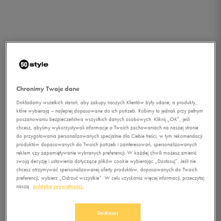
Chronimy Twoje dane
Dokładamy wszelkich starań, aby zakupy naszych Klientów były udane, a produkty,
które wybierają – najlepiej dopasowane do ich potrzeb. Robimy to jednak przy pełnym
poszanowaniu bezpieczeństwa wszystkich danych osobowych. Kliknij „OK”, jeśli
chcesz, abyśmy wykorzystywali informacje o Twoich zachowaniach na naszej stronie
do przygotowania personalizowanych specjalnie dla Ciebie treści, w tym rekomendacji
produktów dopasowanych do Twoich potrzeb i zainteresowań, spersonalizowanych
1/1
reklam czy zapamiętywanie wybranych preferencji. W każdej chwili możesz zmienić
swoją decyzję i ustawienia dotyczące plików cookie wybierając „Dostosuj”. Jeśli nie
chcesz otrzymywać spersonalizowanej oferty produktów, dopasowanych do Twoich
preferencji, wybierz „Odrzuć wszystkie”. W celu uzyskania więcej informacji, przeczytaj
naszą
politykę prywatności.
Dostosuj
UNDER ARMOUR CZAPKA