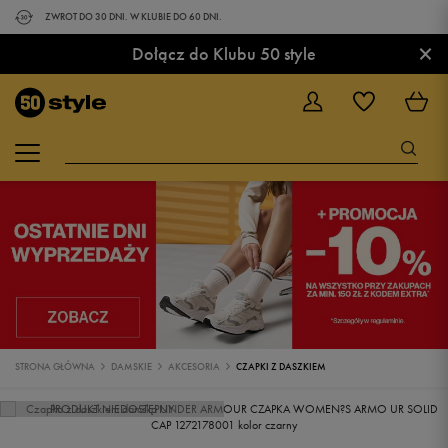
ZWROT DO 30 DNI. W KLUBIE DO 60 DNI.
×
Dołącz do Klubu 50 style
STRONA GŁÓWNA
DAMSKIE
AKCESORIA
CZAPKI Z DASZKIEM
PRODUKT NIEDOSTĘPNY