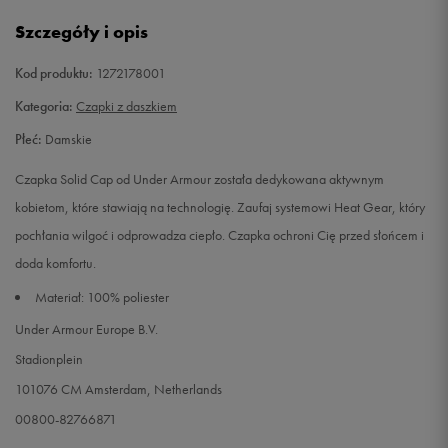
Szczegóły i opis
Kod produktu:
1272178001
Kategoria:
Czapki z daszkiem
Płeć:
Damskie
Czapka Solid Cap od Under Armour została dedykowana aktywnym
kobietom, które stawiają na technologię. Zaufaj systemowi Heat Gear, który
pochłania wilgoć i odprowadza ciepło. Czapka ochroni Cię przed słońcem i
doda komfortu.
Materiał: 100% poliester
Under Armour Europe B.V.
Stadionplein
101076 CM Amsterdam, Netherlands
00800-82766871