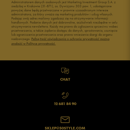
Administratorem danych osobowych jest Marketing Investment Group S.A. z
siedzibą w Krakowie (31-871), os. Dywizjonu 303 paw. 1, udostępnione
powyżej dane będą przetwarzane w prawnie uzasadnionym interesie
administratora, za który uważa się marketing produktów i usług własnych.
Podając swój adres mailowy zgadzasz się na otrzymywanie informacji
handlowych. Podanie danych jest dobrowolne, aczkolwiek niezbędne w celu
otrzymywania newslettera. Każdy ma prawo do zgłoszenia sprzeciwu wobec
przetwarzania, a także żądania dostępu do danych, sprostowania, usunięcia
lub ograniczenia przetwarzania oraz prawo wniesienia skargi do organu
nadzorczego.
Pełną treść oświadczenia o ochronie prywatności można
znaleźć w Polityce prywatności.
CHAT
12 681 84 90
SKLEP@50STYLE.COM