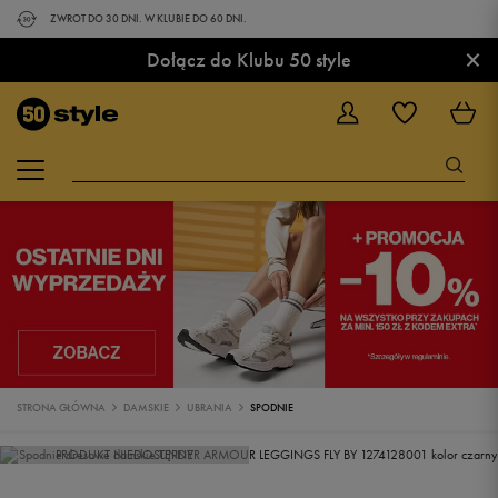
ZWROT DO 30 DNI. W KLUBIE DO 60 DNI.
×
Dołącz do Klubu 50 style
STRONA GŁÓWNA
DAMSKIE
UBRANIA
SPODNIE
PRODUKT NIEDOSTĘPNY