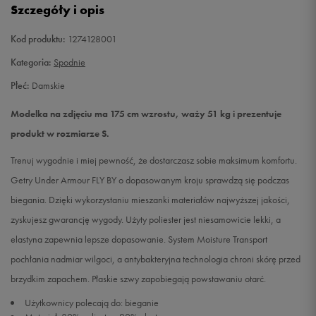
Szczegóły i opis
Kod produktu:
1274128001
Kategoria:
Spodnie
Płeć:
Damskie
Modelka na zdjęciu ma 175 cm wzrostu, waży 51 kg i prezentuje
produkt w rozmiarze S.
Trenuj wygodnie i miej pewność, że dostarczasz sobie maksimum komfortu.
Getry Under Armour FLY BY o dopasowanym kroju sprawdzą się podczas
biegania. Dzięki wykorzystaniu mieszanki materiałów najwyższej jakości,
zyskujesz gwarancję wygody. Użyty poliester jest niesamowicie lekki, a
elastyna zapewnia lepsze dopasowanie. System Moisture Transport
pochłania nadmiar wilgoci, a antybakteryjna technologia chroni skórę przed
brzydkim zapachem. Płaskie szwy zapobiegają powstawaniu otarć.
Użytkownicy polecają do: bieganie