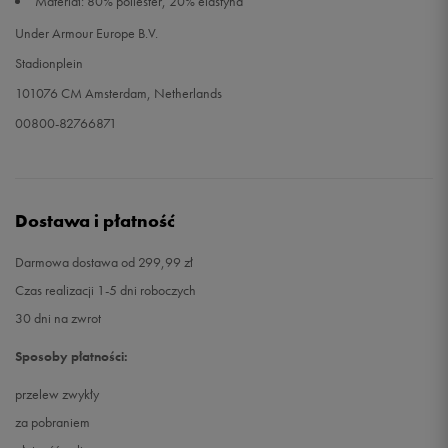
Materiał: 80% poliester, 20% elastyna
Under Armour Europe B.V.
Stadionplein
101076 CM Amsterdam, Netherlands
00800-82766871
Dostawa i płatność
Darmowa dostawa od 299,99 zł
Czas realizacji 1-5 dni roboczych
30 dni na zwrot
Sposoby płatności:
przelew zwykły
za pobraniem