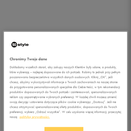
Chronimy Twoje dane
Dokładamy wszelkich starań, aby zakupy naszych Klientów były udane, a produkty,
które wybierają – najlepiej dopasowane do ich potrzeb. Robimy to jednak przy pełnym
poszanowaniu bezpieczeństwa wszystkich danych osobowych. Kliknij „OK”, jeśli
chcesz, abyśmy wykorzystywali informacje o Twoich zachowaniach na naszej stronie
1/1
do przygotowania personalizowanych specjalnie dla Ciebie treści, w tym rekomendacji
produktów dopasowanych do Twoich potrzeb i zainteresowań, spersonalizowanych
reklam czy zapamiętywanie wybranych preferencji. W każdej chwili możesz zmienić
swoją decyzję i ustawienia dotyczące plików cookie wybierając „Dostosuj”. Jeśli nie
chcesz otrzymywać spersonalizowanej oferty produktów, dopasowanych do Twoich
preferencji, wybierz „Odrzuć wszystkie”. W celu uzyskania więcej informacji, przeczytaj
naszą
politykę prywatności.
UNDER ARMOUR