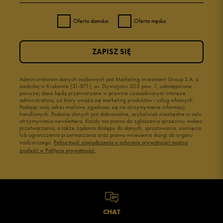
Oferta damska
Oferta męska
ZAPISZ SIĘ
Administratorem danych osobowych jest Marketing Investment Group S.A. z
siedzibą w Krakowie (31-871), os. Dywizjonu 303 paw. 1, udostępnione
powyżej dane będą przetwarzane w prawnie uzasadnionym interesie
administratora, za który uważa się marketing produktów i usług własnych.
Podając swój adres mailowy zgadzasz się na otrzymywanie informacji
handlowych. Podanie danych jest dobrowolne, aczkolwiek niezbędne w celu
otrzymywania newslettera. Każdy ma prawo do zgłoszenia sprzeciwu wobec
przetwarzania, a także żądania dostępu do danych, sprostowania, usunięcia
lub ograniczenia przetwarzania oraz prawo wniesienia skargi do organu
nadzorczego.
Pełną treść oświadczenia o ochronie prywatności można
znaleźć w Polityce prywatności.
CHAT