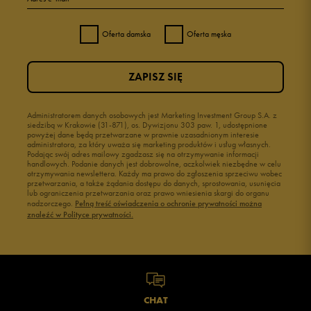
Oferta damska
Oferta męska
ZAPISZ SIĘ
Administratorem danych osobowych jest Marketing Investment Group S.A. z
siedzibą w Krakowie (31-871), os. Dywizjonu 303 paw. 1, udostępnione
powyżej dane będą przetwarzane w prawnie uzasadnionym interesie
administratora, za który uważa się marketing produktów i usług własnych.
Podając swój adres mailowy zgadzasz się na otrzymywanie informacji
handlowych. Podanie danych jest dobrowolne, aczkolwiek niezbędne w celu
otrzymywania newslettera. Każdy ma prawo do zgłoszenia sprzeciwu wobec
przetwarzania, a także żądania dostępu do danych, sprostowania, usunięcia
lub ograniczenia przetwarzania oraz prawo wniesienia skargi do organu
nadzorczego.
Pełną treść oświadczenia o ochronie prywatności można
znaleźć w Polityce prywatności.
CHAT