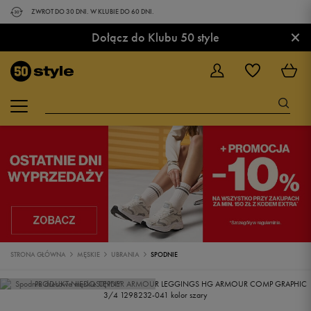
ZWROT DO 30 DNI. W KLUBIE DO 60 DNI.
×
Dołącz do Klubu 50 style
STRONA GŁÓWNA
MĘSKIE
UBRANIA
SPODNIE
PRODUKT NIEDOSTĘPNY