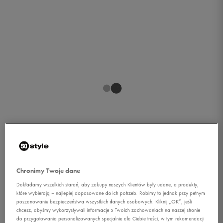
1/1
Chronimy Twoje dane
Dokładamy wszelkich starań, aby zakupy naszych Klientów były udane, a produkty,
które wybierają – najlepiej dopasowane do ich potrzeb. Robimy to jednak przy pełnym
poszanowaniu bezpieczeństwa wszystkich danych osobowych. Kliknij „OK”, jeśli
chcesz, abyśmy wykorzystywali informacje o Twoich zachowaniach na naszej stronie
UNDER ARMOUR
do przygotowania personalizowanych specjalnie dla Ciebie treści, w tym rekomendacji