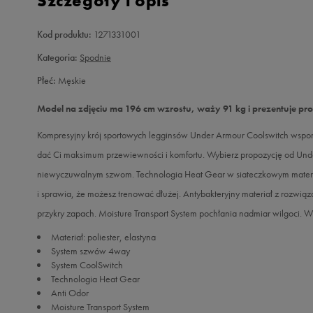
Szczegóły i opis
Kod produktu:
1271331001
Kategoria:
Spodnie
Płeć:
Męskie
Model na zdjęciu ma 196 cm wzrostu, waży 91 kg i prezentuje pr
Kompresyjny krój sportowych legginsów Under Armour Coolswitch wspomo
dać Ci maksimum przewiewności i komfortu. Wybierz propozycję od Under 
niewyczuwalnym szwom. Technologia Heat Gear w siateczkowym materia
i sprawia, że możesz trenować dłużej. Antybakteryjny materiał z rozw
przykry zapach. Moisture Transport System pochłania nadmiar wilgoci. 
Materiał: poliester, elastyna
System szwów 4way
System CoolSwitch
Technologia Heat Gear
Anti Odor
Moisture Transport System