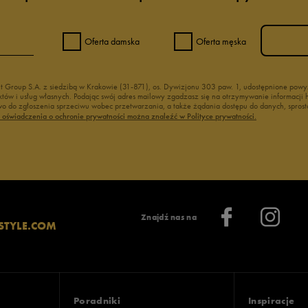
Oferta damska
Oferta męska
nt Group S.A. z siedzibą w Krakowie (31-871), os. Dywizjonu 303 paw. 1, udostępnione po
duktów i usług własnych. Podając swój adres mailowy zgadzasz się na otrzymywanie informacj
 do zgłoszenia sprzeciwu wobec przetwarzania, a także żądania dostępu do danych, sprost
ć oświadczenia o ochronie prywatności można znaleźć w Polityce prywatności.
Znajdź nas na
STYLE.COM
Poradniki
Inspiracje