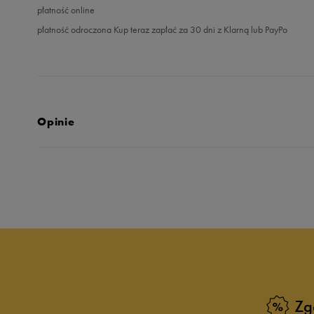
płatność online
płatność odroczona Kup teraz zapłać za 30 dni z Klarną lub PayPo
Opinie
Produkt nie posia
Zg