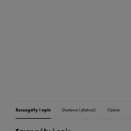
Skechers
Timberland
Umbro
Under Armour
Up8
U.S. Polo ASSN.
Vans
Szczegóły i opis
Dostawa i płatność
Opinie