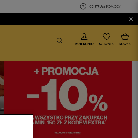
CENTRUM POMOCY
×
MOJE KONTO
SCHOWEK
KOSZYK
BUTY DLA CHŁOPCA
BUTY DLA DZIEWCZYNKI
0-4 lat
0-4 lat
4-8 lat
4-8 lat
9-16 lat
9-16 lat