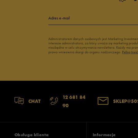
Adres e-mail
Administratorem danych osobowych jest Marketing Investme
interesie administratora, za który uważa się marketing pro
niezbędne w celu otrzymywania newslettera. Każdy ma prawo
prawo wniesienia skargi do organu nadzorczego.
Pełną treś
12 681 84
CHAT
SKLEP@50
90
Obsługa klienta
Informacje