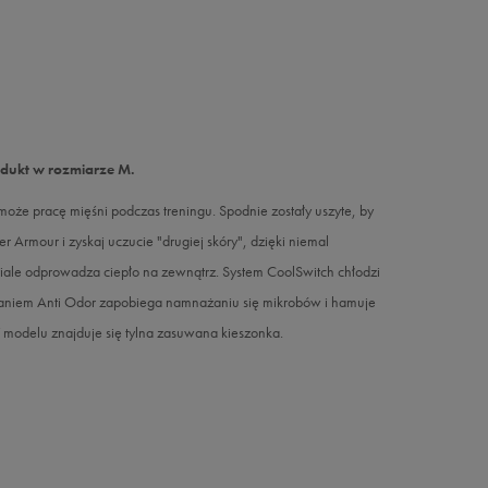
odukt w rozmiarze M.
że pracę mięśni podczas treningu. Spodnie zostały uszyte, by
Armour i zyskaj uczucie "drugiej skóry", dzięki niemal
le odprowadza ciepło na zewnątrz. System CoolSwitch chłodzi
iązaniem Anti Odor zapobiega namnażaniu się mikrobów i hamuje
W modelu znajduje się tylna zasuwana kieszonka.