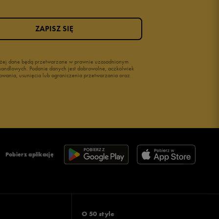
ZAPISZ SIĘ
wyżej dane będą przetwarzane w prawnie uzasadnionym
i handlowych. Podanie danych jest dobrowolne, aczkolwiek
owania, usunięcia lub ograniczenia przetwarzania oraz
Pobierz aplikację
O 50 style