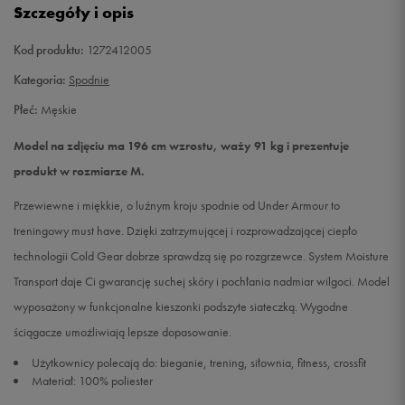
Szczegóły i opis
XL
Powiadom o dostępności
Kod produktu:
1272412005
Kategoria:
Spodnie
XXL
Powiadom o dostępności
Płeć:
Męskie
Model na zdjęciu ma 196 cm wzrostu, waży 91 kg i prezentuje
produkt w rozmiarze M.
Przewiewne i miękkie, o luźnym kroju spodnie od Under Armour to
treningowy must have. Dzięki zatrzymującej i rozprowadzającej ciepło
technologii Cold Gear dobrze sprawdzą się po rozgrzewce. System Moisture
Transport daje Ci gwarancję suchej skóry i pochłania nadmiar wilgoci. Model
wyposażony w funkcjonalne kieszonki podszyte siateczką. Wygodne
ściągacze umożliwiają lepsze dopasowanie.
Użytkownicy polecają do: bieganie, trening, siłownia, fitness, crossfit
Materiał: 100% poliester