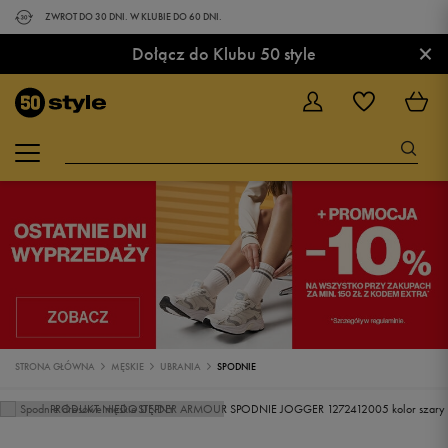
ZWROT DO 30 DNI. W KLUBIE DO 60 DNI.
×
Dołącz do Klubu 50 style
STRONA GŁÓWNA
MĘSKIE
UBRANIA
SPODNIE
PRODUKT NIEDOSTĘPNY