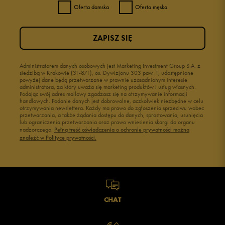
Oferta damska
Oferta męska
ZAPISZ SIĘ
Administratorem danych osobowych jest Marketing Investment Group S.A. z
siedzibą w Krakowie (31-871), os. Dywizjonu 303 paw. 1, udostępnione
powyżej dane będą przetwarzane w prawnie uzasadnionym interesie
administratora, za który uważa się marketing produktów i usług własnych.
Podając swój adres mailowy zgadzasz się na otrzymywanie informacji
handlowych. Podanie danych jest dobrowolne, aczkolwiek niezbędne w celu
otrzymywania newslettera. Każdy ma prawo do zgłoszenia sprzeciwu wobec
przetwarzania, a także żądania dostępu do danych, sprostowania, usunięcia
lub ograniczenia przetwarzania oraz prawo wniesienia skargi do organu
nadzorczego.
Pełną treść oświadczenia o ochronie prywatności można
znaleźć w Polityce prywatności.
CHAT