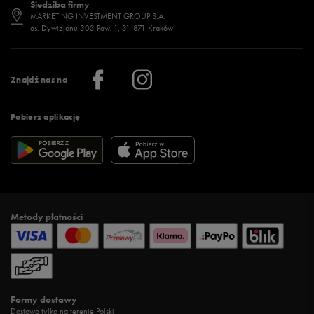
Siedziba firmy
Jak wybrać buty na zimę?
Stylizacje damskie
Sklepy stacjonarne
MARKETING INVESTMENT GROUP S.A.
os. Dywizjonu 303 Paw. 1, 31-871 Kraków
Więcej >
Klub 50 style
Regulamin sklepu 50 style
Praca
Regulamin aplikacji 50 style
Informacje o firmie
Więcej regulaminów >
Znajdź nas na
Pobierz aplikację
Metody płatności
Formy dostawy
Dostawa tylko na terenie Polski