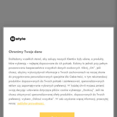
Chronimy Twoje dane
Dokładamy wszelkich starań, aby zakupy naszych Klientów były udane, a produkty,
które wybierają – najlepiej dopasowane do ich potrzeb. Robimy to jednak przy pełnym
poszanowaniu bezpieczeństwa wszystkich danych osobowych. Kliknij „OK”, jeśli
chcesz, abyśmy wykorzystywali informacje o Twoich zachowaniach na naszej stronie
do przygotowania personalizowanych specjalnie dla Ciebie treści, w tym rekomendacji
1/1
produktów dopasowanych do Twoich potrzeb i zainteresowań, spersonalizowanych
reklam czy zapamiętywanie wybranych preferencji. W każdej chwili możesz zmienić
swoją decyzję i ustawienia dotyczące plików cookie wybierając „Dostosuj”. Jeśli nie
chcesz otrzymywać spersonalizowanej oferty produktów, dopasowanych do Twoich
preferencji, wybierz „Odrzuć wszystkie”. W celu uzyskania więcej informacji, przeczytaj
naszą
politykę prywatności.
UNDER ARMOUR