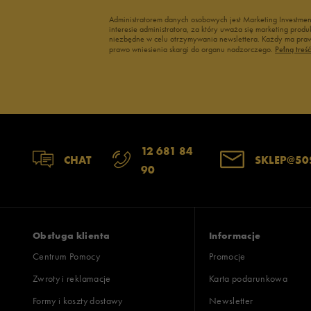
Administratorem danych osobowych jest Marketing Investme
interesie administratora, za który uważa się marketing pro
niezbędne w celu otrzymywania newslettera. Każdy ma prawo
prawo wniesienia skargi do organu nadzorczego.
Pełną treś
12 681 84
CHAT
SKLEP@50
90
Obsługa klienta
Informacje
Centrum Pomocy
Promocje
Zwroty i reklamacje
Karta podarunkowa
Formy i koszty dostawy
Newsletter