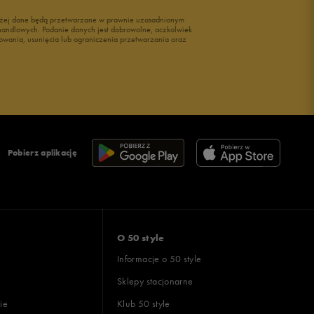
wyżej dane będą przetwarzane w prawnie uzasadnionym
i handlowych. Podanie danych jest dobrowolne, aczkolwiek
owania, usunięcia lub ograniczenia przetwarzania oraz
Pobierz aplikację
O 50 style
Informacje o 50 style
Sklepy stacjonarne
ie
Klub 50 style