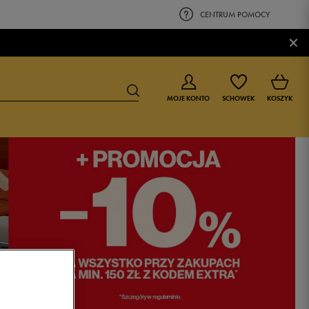
CENTRUM POMOCY
×
MOJE KONTO
SCHOWEK
KOSZYK
BUTY DLA CHŁOPCA
BUTY DLA DZIEWCZYNKI
0-4 lat
0-4 lat
4-8 lat
4-8 lat
9-16 lat
9-16 lat