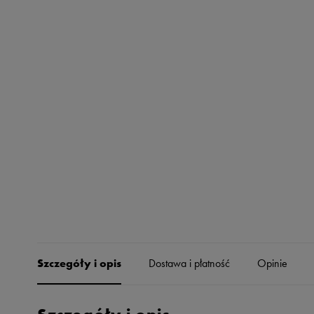
Skechers
Timberland
Umbro
Under Armour
Up8
U.S. Polo ASSN.
Vans
Szczegóły i opis
Dostawa i płatność
Opinie