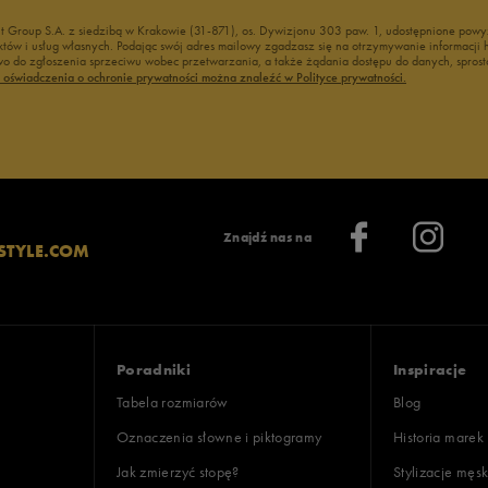
nt Group S.A. z siedzibą w Krakowie (31-871), os. Dywizjonu 303 paw. 1, udostępnione po
duktów i usług własnych. Podając swój adres mailowy zgadzasz się na otrzymywanie informacj
 do zgłoszenia sprzeciwu wobec przetwarzania, a także żądania dostępu do danych, sprost
ć oświadczenia o ochronie prywatności można znaleźć w Polityce prywatności.
Znajdź nas na
STYLE.COM
Poradniki
Inspiracje
Tabela rozmiarów
Blog
Oznaczenia słowne i piktogramy
Historia marek
Jak zmierzyć stopę?
Stylizacje męsk