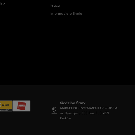
skie
Praca
Informacje o firmie
Siedziba firmy
MARKETING INVESTMENT GROUP S.A.
os. Dywizjonu 303 Paw. 1, 31-871
Kraków