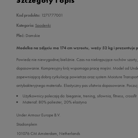
Szczegóły i opis
Kod produktu:
1271777001
Kategoria:
Spodenki
Płeć:
Damskie
Modelka na zdjęciu ma 174 cm wzrostu, waży 52 kg i prezentuje 
Powiedz nie niewygodnej bieliźnie. Czas na niekrępujące ruchów szorty
dopasowanie. Kompresyjny krój wspomaga pracę mięśni. Model od Unde
zapewniającą dobrą cyrkulację powietrza oraz system Moisture Transport 
antybakteryjnego materiału. Elastyczny pas ułatwia dopasowanie. Poczu
Użytkownicy polecają do: bieganie, trening, siłownia, fitness, crossfit
Materiał: 80% poliester, 20% elastyna
Under Armour Europe B.V.
Stadionplein
101076 CM Amsterdam, Netherlands