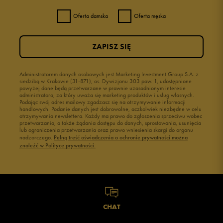
Oferta damska
Oferta męska
ZAPISZ SIĘ
Administratorem danych osobowych jest Marketing Investment Group S.A. z
siedzibą w Krakowie (31-871), os. Dywizjonu 303 paw. 1, udostępnione
powyżej dane będą przetwarzane w prawnie uzasadnionym interesie
administratora, za który uważa się marketing produktów i usług własnych.
Podając swój adres mailowy zgadzasz się na otrzymywanie informacji
handlowych. Podanie danych jest dobrowolne, aczkolwiek niezbędne w celu
otrzymywania newslettera. Każdy ma prawo do zgłoszenia sprzeciwu wobec
przetwarzania, a także żądania dostępu do danych, sprostowania, usunięcia
lub ograniczenia przetwarzania oraz prawo wniesienia skargi do organu
nadzorczego.
Pełną treść oświadczenia o ochronie prywatności można
znaleźć w Polityce prywatności.
CHAT