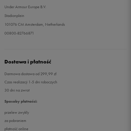
Under Armour Europe B.V.
Stadionplein
101076 CM Amsterdam, Netherlands
00800-82766871
Dostawa i płatność
Darmowa dostawa od 299,99 zł
Czas realizacji 1-5 dni roboczych
30 dni na zwrot
Sposoby płatności:
przelew zwykły
za pobraniem
płatność online