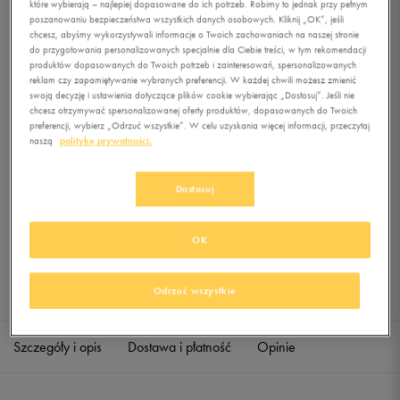
które wybierają – najlepiej dopasowane do ich potrzeb. Robimy to jednak przy pełnym
HITT WOVE
poszanowaniu bezpieczeństwa wszystkich danych osobowych. Kliknij „OK”, jeśli
chcesz, abyśmy wykorzystywali informacje o Twoich zachowaniach na naszej stronie
0.0
(
0
)
do przygotowania personalizowanych specjalnie dla Ciebie treści, w tym rekomendacji
produktów dopasowanych do Twoich potrzeb i zainteresowań, spersonalizowanych
129,99
zł
z Vat
reklam czy zapamiętywanie wybranych preferencji. W każdej chwili możesz zmienić
swoją decyzję i ustawienia dotyczące plików cookie wybierając „Dostosuj”. Jeśli nie
+ 650 PKT W
KLUBIE 50 STYLE
chcesz otrzymywać spersonalizowanej oferty produktów, dopasowanych do Twoich
preferencji, wybierz „Odrzuć wszystkie”. W celu uzyskania więcej informacji, przeczytaj
naszą
politykę prywatności.
Produkt niedostępny
Dostosuj
Jeśli artykuł będzie ponownie dostępny, otrzymasz od nas powiadomienie.
OK
Wybierz rozmiar
Sprawdź dostępność w salonach
Odrzuć wszystkie
S
Powiadom o dostępności
Szczegóły i opis
Dostawa i płatność
Opinie
M
Powiadom o dostępności
L
Powiadom o dostępności