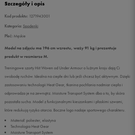
Szczegóły i opis
XL
Powiadom o dostępności
Kod produktu:
1271943001
Kategoria:
Spodenki
Płeć:
Męskie
Model na zdjęciu ma 196 cm wzrostu, waży 91 kg i prezentuje
produkt w rozmiarze M.
Treningowe szorty Hiit Woven od Under Armour o luźnym kroju dają Ci
swobodę ruchów. Idealna na ciepłe dni lub jeśli chcesz być aktywnym. Dzięki
zastosowaniu technologii Heat Gear, tkanina pochłania nadmiar ciepła i
odprowadza je na zewnątrz. Moisture Transport System dba o to, by skóra
pozostała sucha. Model z funkcjonalnymi kieszonkami i płaskimi szwami,
które redukują ryzyko otarcia. Boczne logo nadaje sportowego charakteru.
Materiał: poliester, elastyna
Technologia Heat Gear
Moisture Transport System