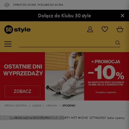
ZWROT DO 30 DNI. W KLUBIE DO 60 DNI.
×
Dołącz do Klubu 50 style
STRONA GŁÓWNA
MĘSKIE
UBRANIA
SPODENKI
PRODUKT NIEDOSTĘPNY