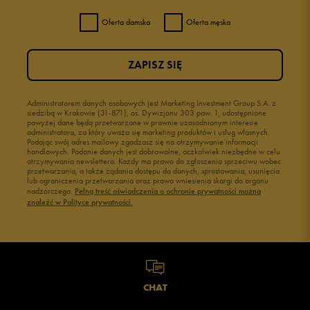
Oferta damska
Oferta męska
ZAPISZ SIĘ
Administratorem danych osobowych jest Marketing Investment Group S.A. z
siedzibą w Krakowie (31-871), os. Dywizjonu 303 paw. 1, udostępnione
powyżej dane będą przetwarzane w prawnie uzasadnionym interesie
administratora, za który uważa się marketing produktów i usług własnych.
Podając swój adres mailowy zgadzasz się na otrzymywanie informacji
handlowych. Podanie danych jest dobrowolne, aczkolwiek niezbędne w celu
otrzymywania newslettera. Każdy ma prawo do zgłoszenia sprzeciwu wobec
przetwarzania, a także żądania dostępu do danych, sprostowania, usunięcia
lub ograniczenia przetwarzania oraz prawo wniesienia skargi do organu
nadzorczego.
Pełną treść oświadczenia o ochronie prywatności można
znaleźć w Polityce prywatności.
CHAT