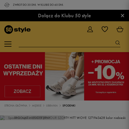
ZWROT DO 30 DNI. W KLUBIE DO 60 DNI.
×
Dołącz do Klubu 50 style
STRONA GŁÓWNA
MĘSKIE
UBRANIA
SPODENKI
PRODUKT NIEDOSTĘPNY