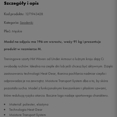
Szczegóły i opis
XL
Powiadom o dostępności
Kod produktu:
1271943428
Kategoria:
Spodenki
Płeć:
Męskie
Model na zdjęciu ma 196 cm wzrostu, waży 91 kg i prezentuje
produkt w rozmiarze M.
Treningowe szorty Hiit Woven od Under Armour o luźnym kroju dają Ci
swobodę ruchów. Idealna na ciepłe dni lub jeśli chcesz być aktywnym. Dzięki
zastosowaniu technologii Heat Gear, tkanina pochłania nadmiar ciepła i
odprowadza je na zewnątrz. Moisture Transport System dba o to, by skóra
pozostała sucha. Model z funkcjonalnymi kieszonkami i płaskimi szwami,
które redukują ryzyko otarcia. Boczne logo nadaje sportowego charakteru.
Materiał: poliester, elastyna
Technologia Heat Gear
Moisture Transport System