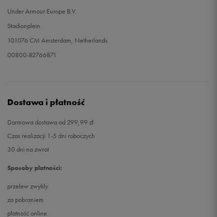
Under Armour Europe B.V.
Stadionplein
101076 CM Amsterdam, Netherlands
00800-82766871
Dostawa i płatność
Darmowa dostawa od 299,99 zł
Czas realizacji 1-5 dni roboczych
30 dni na zwrot
Sposoby płatności:
przelew zwykły
za pobraniem
płatność online