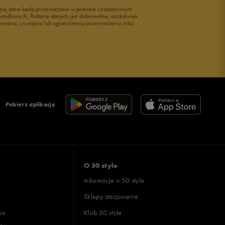
wyżej dane będą przetwarzane w prawnie uzasadnionym
i handlowych. Podanie danych jest dobrowolne, aczkolwiek
owania, usunięcia lub ograniczenia przetwarzania oraz
Pobierz aplikację
O 50 style
Informacje o 50 style
Sklepy stacjonarne
ie
Klub 50 style