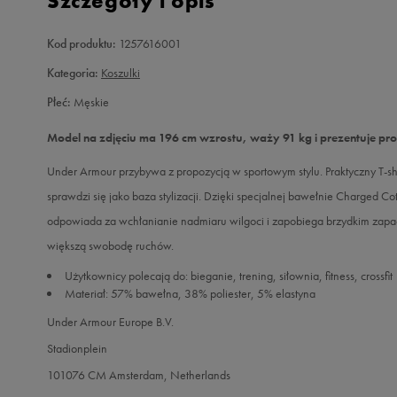
Szczegóły i opis
Kod produktu:
1257616001
Kategoria:
Koszulki
Płeć:
Męskie
Model na zdjęciu ma 196 cm wzrostu, waży 91 kg i prezentuje pr
Under Armour przybywa z propozycją w sportowym stylu. Praktyczny T-shir
sprawdzi się jako baza stylizacji. Dzięki specjalnej bawełnie Charged Cot
odpowiada za wchłanianie nadmiaru wilgoci i zapobiega brzydkim zapac
większą swobodę ruchów.
Użytkownicy polecają do: bieganie, trening, siłownia, fitness, crossfit
Materiał: 57% bawełna, 38% poliester, 5% elastyna
Under Armour Europe B.V.
Stadionplein
101076 CM Amsterdam, Netherlands