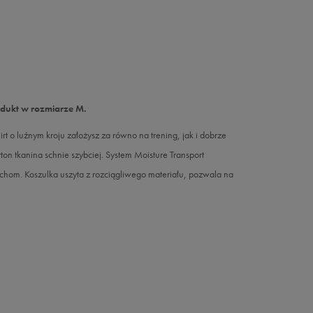
odukt w rozmiarze M.
t o luźnym kroju założysz za równo na trening, jak i dobrze
ton tkanina schnie szybciej. System Moisture Transport
hom. Koszulka uszyta z rozciągliwego materiału, pozwala na