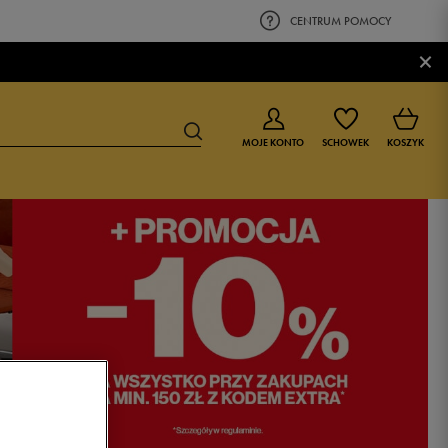
CENTRUM POMOCY
×
MOJE KONTO
SCHOWEK
KOSZYK
BUTY DLA CHŁOPCA
BUTY DLA DZIEWCZYNKI
0-4 lat
0-4 lat
4-8 lat
4-8 lat
9-16 lat
9-16 lat