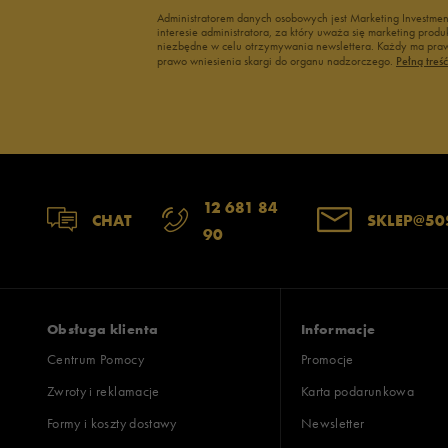
Administratorem danych osobowych jest Marketing Investme
interesie administratora, za który uważa się marketing pro
niezbędne w celu otrzymywania newslettera. Każdy ma prawo
prawo wniesienia skargi do organu nadzorczego.
Pełną treś
12 681 84
CHAT
SKLEP@50
90
Obsługa klienta
Informacje
Centrum Pomocy
Promocje
Zwroty i reklamacje
Karta podarunkowa
Formy i koszty dostawy
Newsletter