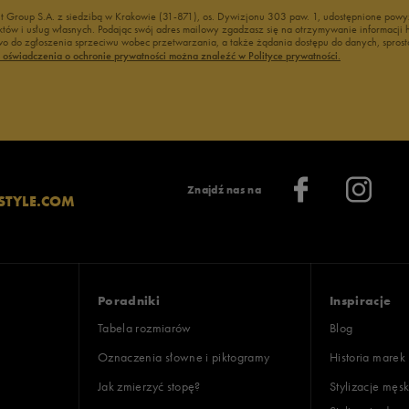
nt Group S.A. z siedzibą w Krakowie (31-871), os. Dywizjonu 303 paw. 1, udostępnione po
duktów i usług własnych. Podając swój adres mailowy zgadzasz się na otrzymywanie informacj
 do zgłoszenia sprzeciwu wobec przetwarzania, a także żądania dostępu do danych, sprost
ć oświadczenia o ochronie prywatności można znaleźć w Polityce prywatności.
Znajdź nas na
STYLE.COM
Poradniki
Inspiracje
Tabela rozmiarów
Blog
Oznaczenia słowne i piktogramy
Historia marek
Jak zmierzyć stopę?
Stylizacje męsk