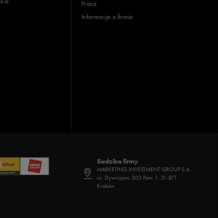
skie
Praca
Informacje o firmie
Siedziba firmy
MARKETING INVESTMENT GROUP S.A.
os. Dywizjonu 303 Paw. 1, 31-871
Kraków