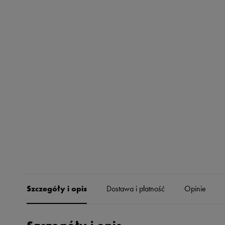
Skechers
Timberland
Umbro
Under Armour
Up8
U.S. Polo ASSN.
Vans
Szczegóły i opis
Dostawa i płatność
Opinie