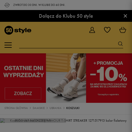
ZWROT DO 30 DNI. W KLUBIE DO 60 DNI.
×
Dołącz do Klubu 50 style
STRONA GŁÓWNA
DAMSKIE
UBRANIA
KOSZULKI
PRODUKT NIEDOSTĘPNY