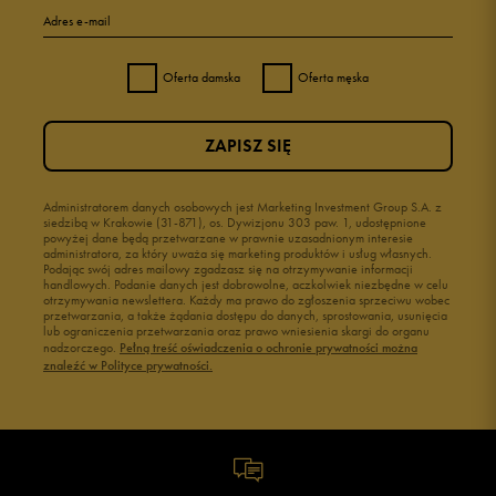
Adres e-mail
Oferta damska
Oferta męska
ZAPISZ SIĘ
Administratorem danych osobowych jest Marketing Investment Group S.A. z
siedzibą w Krakowie (31-871), os. Dywizjonu 303 paw. 1, udostępnione
powyżej dane będą przetwarzane w prawnie uzasadnionym interesie
administratora, za który uważa się marketing produktów i usług własnych.
Podając swój adres mailowy zgadzasz się na otrzymywanie informacji
handlowych. Podanie danych jest dobrowolne, aczkolwiek niezbędne w celu
otrzymywania newslettera. Każdy ma prawo do zgłoszenia sprzeciwu wobec
przetwarzania, a także żądania dostępu do danych, sprostowania, usunięcia
lub ograniczenia przetwarzania oraz prawo wniesienia skargi do organu
nadzorczego.
Pełną treść oświadczenia o ochronie prywatności można
znaleźć w Polityce prywatności.