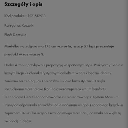
Szczegóły i opis
L
Powiadom o dostępności
Kod produktu:
1271517913
Kategoria:
Koszulki
Płeć:
Damskie
Modelka na zdjęciu ma 175 cm wzrostu, waży 51 kg i prezentuje
produkt w rozmiarze S.
Under Armour przybywa z propozycją w sportowym stylu. Praktyczny T-shirt o
luźnym kroju i z charakterystycznym dekoltem w serek będzie idealny
zarówno na trening, jak i na co dzień - jako baza stylizacji. Dzięki
specjalnemu materiałowi tkanina gwarantuje maksimum komfortu.
Technologia Heat Gear odprowadza ciepło na zewnątrz. System Moisture
Transport odpowiada za wchłanianie nadmiaru wilgoci i zapobiega brzydkim
zapachom. Koszulka uszyta z rozciągliwego materiału, pozwala na większą
swobodę ruchów.