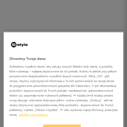
Chronimy Twoje dane
Dokładamy wszelkich starań, aby zakupy naszych Klientów były udane, a produkty,
które wybierają – najlepiej dopasowane do ich potrzeb. Robimy to jednak przy pełnym
poszanowaniu bezpieczeństwa wszystkich danych osobowych. Kliknij „OK”, jeśli
chcesz, abyśmy wykorzystywali informacje o Twoich zachowaniach na naszej stronie
1/1
do przygotowania personalizowanych specjalnie dla Ciebie treści, w tym rekomendacji
produktów dopasowanych do Twoich potrzeb i zainteresowań, spersonalizowanych
reklam czy zapamiętywanie wybranych preferencji. W każdej chwili możesz zmienić
swoją decyzję i ustawienia dotyczące plików cookie wybierając „Dostosuj”. Jeśli nie
chcesz otrzymywać spersonalizowanej oferty produktów, dopasowanych do Twoich
preferencji, wybierz „Odrzuć wszystkie”. W celu uzyskania więcej informacji, przeczytaj
naszą
politykę prywatności.
UNDER ARMOUR T-SHIRT