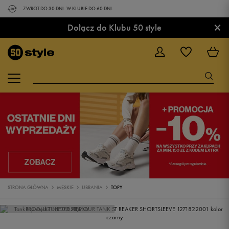
ZWROT DO 30 DNI. W KLUBIE DO 60 DNI.
×
Dołącz do Klubu 50 style
STRONA GŁÓWNA
MĘSKIE
UBRANIA
TOPY
PRODUKT NIEDOSTĘPNY