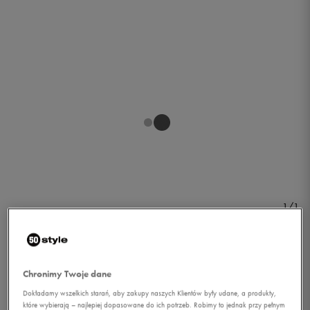
1/1
Chronimy Twoje dane
Dokładamy wszelkich starań, aby zakupy naszych Klientów były udane, a produkty,
UNDER ARMOUR TANK ST
które wybierają – najlepiej dopasowane do ich potrzeb. Robimy to jednak przy pełnym