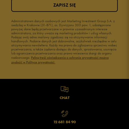
ZAPISZ SIĘ
Administratorem danych osobowych jest Marketing Investment Group S.A. z
siedzibą w Krakowie (31-871), os. Dywizjonu 303 paw. 1, udostępnione
powyżej dane będą przetwarzane w prawnie uzasadnionym interesie
administratora, za który uważa się marketing produktów i usług własnych.
Podając swój adres mailowy zgadzasz się na otrzymywanie informacji
handlowych. Podanie danych jest dobrowolne, aczkolwiek niezbędne w celu
otrzymywania newslettera. Każdy ma prawo do zgłoszenia sprzeciwu wobec
przetwarzania, a także żądania dostępu do danych, sprostowania, usunięcia
lub ograniczenia przetwarzania oraz prawo wniesienia skargi do organu
nadzorczego.
Pełną treść oświadczenia o ochronie prywatności można
znaleźć w Polityce prywatności.
CHAT
12 681 84 90