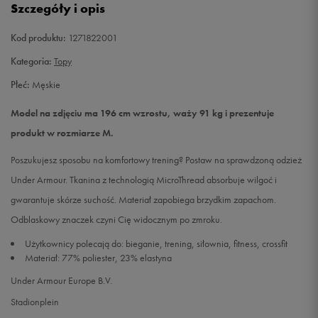
Szczegóły i opis
XL
Powiadom o dostępności
Kod produktu:
1271822001
Kategoria:
Topy
XXL
Powiadom o dostępności
Płeć:
Męskie
Model na zdjęciu ma 196 cm wzrostu, waży 91 kg i prezentuje
produkt w rozmiarze M.
Poszukujesz sposobu na komfortowy trening? Postaw na sprawdzoną odzież
Under Armour. Tkanina z technologią MicroThread absorbuje wilgoć i
gwarantuje skórze suchość. Materiał zapobiega brzydkim zapachom.
Odblaskowy znaczek czyni Cię widocznym po zmroku.
Użytkownicy polecają do: bieganie, trening, siłownia, fitness, crossfit
Materiał: 77% poliester, 23% elastyna
Under Armour Europe B.V.
Stadionplein