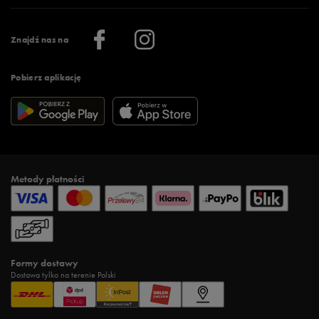
Praca
Regulamin aplikacji 50 style
Informacje o firmie
Więcej regulaminów >
Znajdź nas na
Pobierz aplikację
Metody płatności
Formy dostawy
Dostawa tylko na terenie Polski