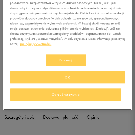
REAKER SHORTSLEEVE
poszanowaniu bezpieczeństwa wszystkich danych osobowych. Kliknij „OK”, jeśli
chcesz, abyśmy wykorzystywali informacje o Twoich zachowaniach na naszej stronie
do przygotowania personalizowanych specjalnie dla Ciebie treści, w tym rekomendacji
0.0
(
0
)
produktów dopasowanych do Twoich potrzeb i zainteresowań, spersonalizowanych
69,99
zł
z Vat
reklam czy zapamiętywanie wybranych preferencji. W każdej chwili możesz zmienić
swoją decyzję i ustawienia dotyczące plików cookie wybierając „Dostosuj”. Jeśli nie
chcesz otrzymywać spersonalizowanej oferty produktów, dopasowanych do Twoich
+ 350 PKT W
KLUBIE 50 STYLE
preferencji, wybierz „Odrzuć wszystkie”. W celu uzyskania więcej informacji, przeczytaj
naszą
politykę prywatności.
Dostosuj
Produkt niedostępny
Jeśli artykuł będzie ponownie dostępny, otrzymasz od nas powiadomienie.
OK
Wybierz rozmiar
Odrzuć wszystkie
Sprawdź dostępność w salonach
S
Powiadom o dostępności
Szczegóły i opis
Dostawa i płatność
Opinie
M
Powiadom o dostępności
L
Powiadom o dostępności