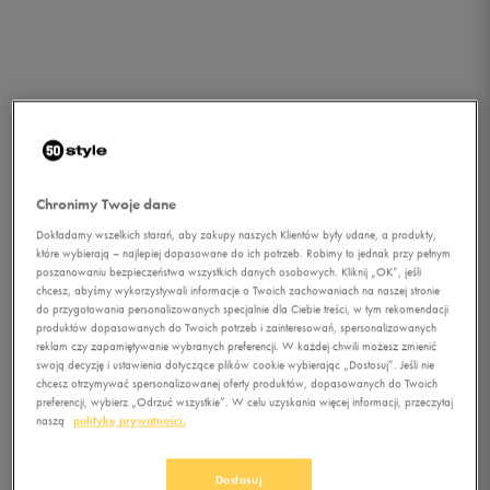
Chronimy Twoje dane
Dokładamy wszelkich starań, aby zakupy naszych Klientów były udane, a produkty,
które wybierają – najlepiej dopasowane do ich potrzeb. Robimy to jednak przy pełnym
poszanowaniu bezpieczeństwa wszystkich danych osobowych. Kliknij „OK”, jeśli
chcesz, abyśmy wykorzystywali informacje o Twoich zachowaniach na naszej stronie
do przygotowania personalizowanych specjalnie dla Ciebie treści, w tym rekomendacji
1/1
produktów dopasowanych do Twoich potrzeb i zainteresowań, spersonalizowanych
reklam czy zapamiętywanie wybranych preferencji. W każdej chwili możesz zmienić
swoją decyzję i ustawienia dotyczące plików cookie wybierając „Dostosuj”. Jeśli nie
chcesz otrzymywać spersonalizowanej oferty produktów, dopasowanych do Twoich
preferencji, wybierz „Odrzuć wszystkie”. W celu uzyskania więcej informacji, przeczytaj
naszą
politykę prywatności.
UNDER ARMOUR TANK
Dostosuj