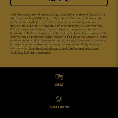
Administratorem danych osobowych jest Marketing Investment Group S.A. z
siedzibą w Krakowie (31-871), os. Dywizjonu 303 paw. 1, udostępnione
powyżej dane będą przetwarzane w prawnie uzasadnionym interesie
administratora, za który uważa się marketing produktów i usług własnych.
Podając swój adres mailowy zgadzasz się na otrzymywanie informacji
handlowych. Podanie danych jest dobrowolne, aczkolwiek niezbędne w celu
otrzymywania newslettera. Każdy ma prawo do zgłoszenia sprzeciwu wobec
przetwarzania, a także żądania dostępu do danych, sprostowania, usunięcia
lub ograniczenia przetwarzania oraz prawo wniesienia skargi do organu
nadzorczego.
Pełną treść oświadczenia o ochronie prywatności można
znaleźć w Polityce prywatności.
CHAT
12 681 84 90