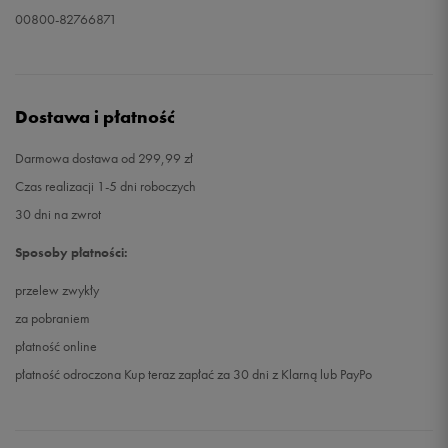
00800-82766871
Dostawa i płatność
Darmowa dostawa od 299,99 zł
Czas realizacji 1-5 dni roboczych
30 dni na zwrot
Sposoby płatności:
przelew zwykły
za pobraniem
płatność online
płatność odroczona Kup teraz zapłać za 30 dni z Klarną lub PayPo