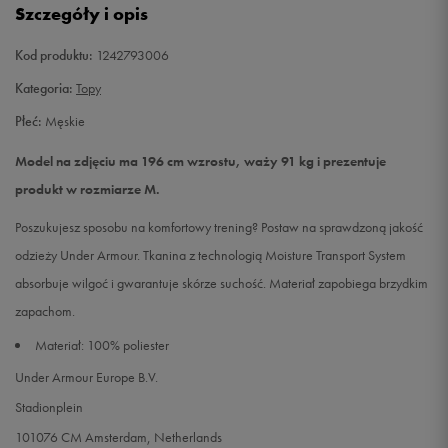
Szczegóły i opis
Kod produktu:
1242793006
Kategoria:
Topy
Płeć:
Męskie
Model na zdjęciu ma 196 cm wzrostu, waży 91 kg i prezentuje
produkt w rozmiarze M.
Poszukujesz sposobu na komfortowy trening? Postaw na sprawdzoną jakość
odzieży Under Armour. Tkanina z technologią Moisture Transport System
absorbuje wilgoć i gwarantuje skórze suchość. Materiał zapobiega brzydkim
zapachom.
Materiał: 100% poliester
Under Armour Europe B.V.
Stadionplein
101076 CM Amsterdam, Netherlands