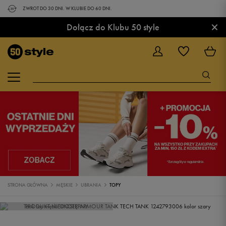
ZWROT DO 30 DNI. W KLUBIE DO 60 DNI.
×
Dołącz do Klubu 50 style
STRONA GŁÓWNA
MĘSKIE
UBRANIA
TOPY
PRODUKT NIEDOSTĘPNY