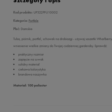
Szczegóły i opis
Kod produktu:
UP322PFU10002
Kategoria:
Portfele
Płeć:
Damskie
Tuba, piórnik, portfel, schowek na drobiazgi - używaj saszetki Wharlberry
wniesienie wielkie zmiany do Twojej codziennej garderoby. Sprawdź.
praktyczny rozmiar
zapięcie na suwak
solidny materiał
ciekawa kolorystyka
brandowa naszywka
Materiał: 100 poliester