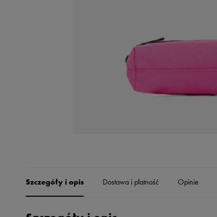
Skechers
Timberland
Umbro
Under Armour
Up8
U.S. Polo ASSN.
Vans
Szczegóły i opis
Dostawa i płatność
Opinie