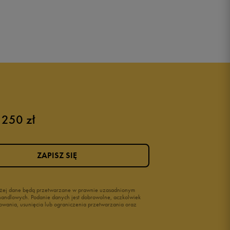
 250 zł
ZAPISZ SIĘ
wyżej dane będą przetwarzane w prawnie uzasadnionym
i handlowych. Podanie danych jest dobrowolne, aczkolwiek
owania, usunięcia lub ograniczenia przetwarzania oraz