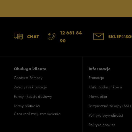
12 681 84
Jak zbieramy opinie?
CHAT
SKLEP@50
90
Opinie k
Obsługa klienta
Informacje
Centrum Pomocy
Promocje
Zwroty i reklamacje
Karta podarunkowa
Formy i koszty dostawy
Newsletter
Formy płatności
Bezpieczne zakupy (SSL)
Czas realizacji zamówienia
Polityka prywatności
Polityka cookies