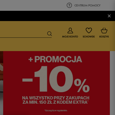
CENTRUM POMOCY
×
MOJE KONTO
SCHOWEK
KOSZYK
BUTY DLA CHŁOPCA
BUTY DLA DZIEWCZYNKI
0-4 lat
0-4 lat
4-8 lat
4-8 lat
9-16 lat
9-16 lat