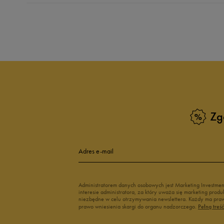
5.0
opinii klientów
31
z całego okresu
zebranych i zweryfikowanych przez
Zg
5
10
4
Adres e-mail
3
Administratorem danych osobowych jest Marketing Investme
interesie administratora, za który uważa się marketing pro
2
niezbędne w celu otrzymywania newslettera. Każdy ma prawo
prawo wniesienia skargi do organu nadzorczego.
Pełną treś
1