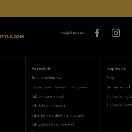
Znajdź nas na
STYLE.COM
lientów
Poradniki
Inspiracje
Wyczyść
Szukaj
Tabela rozmiarów
Blog
Oznaczenia słowne i piktogramy
Historia marek
Jak zmierzyć stopę?
Stylizacje męsk
Stylizacje dam
Jak dobrać rozmiar?
Jakie buty na siłownię wybrać?
Jak wybrać buty na zimę?