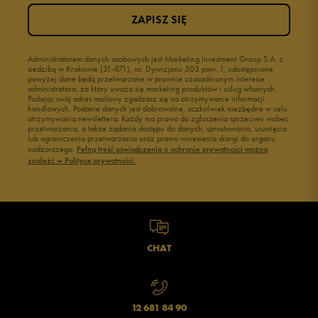
ZAPISZ SIĘ
2
0%
1
Administratorem danych osobowych jest Marketing Investment Group S.A. z
0%
siedzibą w Krakowie (31-871), os. Dywizjonu 303 paw. 1, udostępnione
powyżej dane będą przetwarzane w prawnie uzasadnionym interesie
administratora, za który uważa się marketing produktów i usług własnych.
Podając swój adres mailowy zgadzasz się na otrzymywanie informacji
handlowych. Podanie danych jest dobrowolne, aczkolwiek niezbędne w celu
otrzymywania newslettera. Każdy ma prawo do zgłoszenia sprzeciwu wobec
przetwarzania, a także żądania dostępu do danych, sprostowania, usunięcia
lub ograniczenia przetwarzania oraz prawo wniesienia skargi do organu
Jak zbieramy opinie?
nadzorczego.
Pełną treść oświadczenia o ochronie prywatności można
znaleźć w Polityce prywatności.
Opinie klientów
Wyczyść
Szukaj
CHAT
12 681 84 90