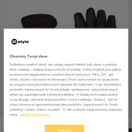
Chronimy Twoje dane
Dokładamy wszelkich starań, aby zakupy naszych Klientów były udane, a produkty,
które wybierają – najlepiej dopasowane do ich potrzeb. Robimy to jednak przy pełnym
poszanowaniu bezpieczeństwa wszystkich danych osobowych. Kliknij „OK”, jeśli
chcesz, abyśmy wykorzystywali informacje o Twoich zachowaniach na naszej stronie
do przygotowania personalizowanych specjalnie dla Ciebie treści, w tym rekomendacji
produktów dopasowanych do Twoich potrzeb i zainteresowań, spersonalizowanych
reklam czy zapamiętywanie wybranych preferencji. W każdej chwili możesz zmienić
swoją decyzję i ustawienia dotyczące plików cookie wybierając „Dostosuj”. Jeśli nie
chcesz otrzymywać spersonalizowanej oferty produktów, dopasowanych do Twoich
preferencji, wybierz „Odrzuć wszystkie”. W celu uzyskania więcej informacji, przeczytaj
1/5
naszą
politykę prywatności.
Dostosuj