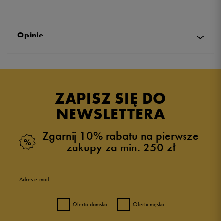
Opinie
4.8
opinii klientów
14
z całego okresu
ZAPISZ SIĘ DO
zebranych i zweryfikowanych przez
NEWSLETTERA
Zgarnij 10% rabatu na pierwsze
zakupy za min. 250 zł
5
86%
Adres e-mail
4
7%
Oferta damska
Oferta męska
3
7%