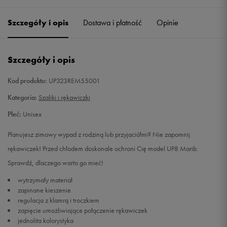
Szczegóły i opis
Dostawa i płatność
Opinie
M
Powiadom o dostępności
L
Powiadom o dostępności
Szczegóły i opis
Kod produktu:
UP323REM55001
Kategoria:
Szaliki i rękawiczki
Płeć:
Unisex
Planujesz zimowy wypad z rodziną lub przyjaciółmi? Nie zapomnij
rękawiczek! Przed chłodem doskonale ochroni Cię model UP8 Marib.
Sprawdź, dlaczego warto go mieć!
wytrzymały materiał
zapinane kieszenie
regulacja z klamrą i troczkiem
zapięcie umożliwiające połączenie rękawiczek
jednolita kolorystyka