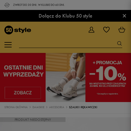
ZWROT DO 30 DNI. W KLUBIE DO 60 DNI.
×
Dołącz do Klubu 50 style
STRONA GŁÓWNA
DAMSKIE
AKCESORIA
SZALIKI I RĘKAWICZKI
PRODUKT NIEDOSTĘPNY