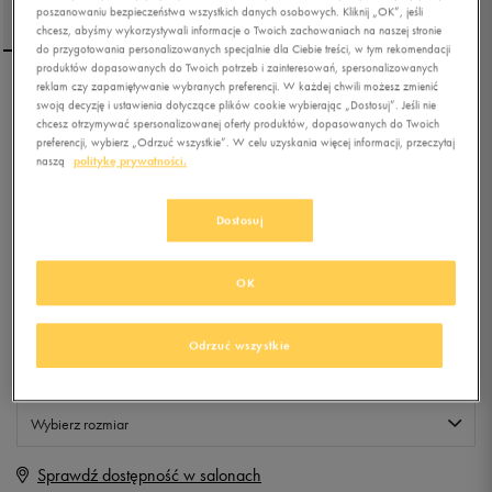
poszanowaniu bezpieczeństwa wszystkich danych osobowych. Kliknij „OK”, jeśli
chcesz, abyśmy wykorzystywali informacje o Twoich zachowaniach na naszej stronie
do przygotowania personalizowanych specjalnie dla Ciebie treści, w tym rekomendacji
produktów dopasowanych do Twoich potrzeb i zainteresowań, spersonalizowanych
reklam czy zapamiętywanie wybranych preferencji. W każdej chwili możesz zmienić
VANS REALM CLASSIC
swoją decyzję i ustawienia dotyczące plików cookie wybierając „Dostosuj”. Jeśli nie
BACKPACK
chcesz otrzymywać spersonalizowanej oferty produktów, dopasowanych do Twoich
preferencji, wybierz „Odrzuć wszystkie”. W celu uzyskania więcej informacji, przeczytaj
naszą
politykę prywatności.
0.0
(
0
)
129,99
zł
z Vat
Dostosuj
+ 650 PKT W
KLUBIE 50 STYLE
OK
Produkt niedostępny
Odrzuć wszystkie
Jeśli artykuł będzie ponownie dostępny, otrzymasz od nas powiadomienie.
Wybierz rozmiar
Sprawdź dostępność w salonach
ONE SIZE
Powiadom o dostępności