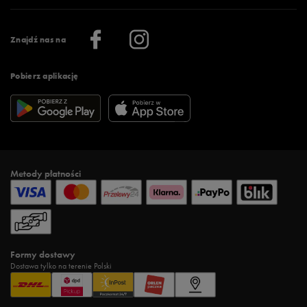
Praca
Regulamin aplikacji 50 style
Informacje o firmie
Więcej regulaminów >
Znajdź nas na
Pobierz aplikację
Metody płatności
Formy dostawy
Dostawa tylko na terenie Polski