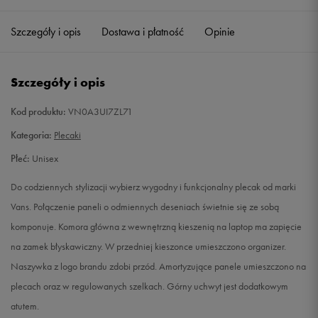
Szczegóły i opis
Dostawa i płatność
Opinie
Szczegóły i opis
Kod produktu:
VN0A3UI7ZL71
Kategoria:
Plecaki
Płeć:
Unisex
Do codziennych stylizacji wybierz wygodny i funkcjonalny plecak od marki
Vans. Połączenie paneli o odmiennych deseniach świetnie się ze sobą
komponuje. Komora główna z wewnętrzną kieszenią na laptop ma zapięcie
na zamek błyskawiczny. W przedniej kieszonce umieszczono organizer.
Naszywka z logo brandu zdobi przód. Amortyzujące panele umieszczono na
plecach oraz w regulowanych szelkach. Górny uchwyt jest dodatkowym
atutem.