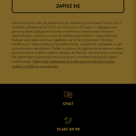
ZAPISZ SIĘ
Administratorem danych osobowych jest Marketing Investment Group S.A. z
siedzibą w Krakowie (31-871), os. Dywizjonu 303 paw. 1, udostępnione
powyżej dane będą przetwarzane w prawnie uzasadnionym interesie
administratora, za który uważa się marketing produktów i usług własnych.
Podając swój adres mailowy zgadzasz się na otrzymywanie informacji
handlowych. Podanie danych jest dobrowolne, aczkolwiek niezbędne w celu
otrzymywania newslettera. Każdy ma prawo do zgłoszenia sprzeciwu wobec
przetwarzania, a także żądania dostępu do danych, sprostowania, usunięcia
lub ograniczenia przetwarzania oraz prawo wniesienia skargi do organu
nadzorczego.
Pełną treść oświadczenia o ochronie prywatności można
znaleźć w Polityce prywatności.
CHAT
12 681 84 90