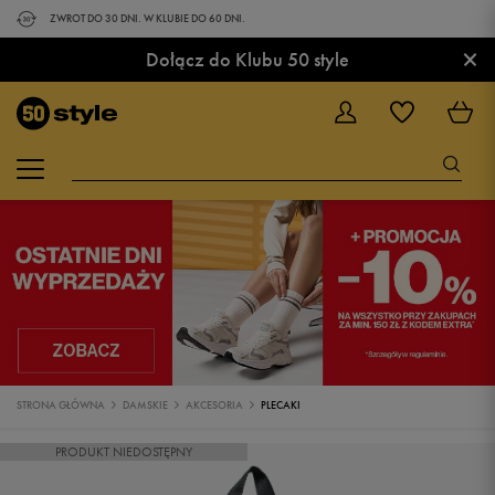
ZWROT DO 30 DNI. W KLUBIE DO 60 DNI.
×
Dołącz do Klubu 50 style
STRONA GŁÓWNA
DAMSKIE
AKCESORIA
PLECAKI
PRODUKT NIEDOSTĘPNY