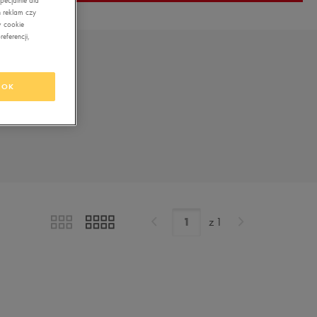
 reklam czy
w cookie
eferencji,
OK
z
1