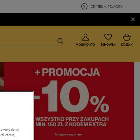
CENTRUM POMOCY
×
MOJE KONTO
SCHOWEK
KOSZYK
BUTY DLA CHŁOPCA
BUTY DLA DZIEWCZYNKI
0-4 lat
0-4 lat
4-8 lat
4-8 lat
9-16 lat
9-16 lat
asowane do ich
śli chcesz,
ecjalnie dla