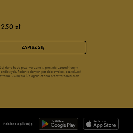
 250 zł
ZAPISZ SIĘ
wyżej dane będą przetwarzane w prawnie uzasadnionym
i handlowych. Podanie danych jest dobrowolne, aczkolwiek
owania, usunięcia lub ograniczenia przetwarzania oraz
Pobierz aplikację