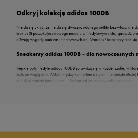
Reebok
Nike
Odkryj kolekcję adidas 100DB
Sizeer
Oto
Skechers
Puma
Nie da się ukryć, że nie da się stworzyć udanego outfitu bez właściwie
Umbro
Reebok
krok. Jeśli poszukujesz nowego modelu w lifestylowym stylu, sprawdź pr
Vans
o Twoją wygodę podczas intensywnych dni. Warto już teraz przyjrzeć się bl
Sizeer
Skechers
Sneakersy adidas 100DB – dla nowoczesnych 
Timberland
Umbro
Męskie buty lifestyle adidas 100DB sprawdzą się w każdej szafie, w któ
każdym względem. Wybór między komfortem a stylem nie będzie dłużej ko
Under Armour
miejskiej modzie tendencjami. Nie inaczej jest w przypadku tej kolekcj
Up8
nawiązująca do koszykarskiego obuwia. Jej wysoki profil skutecznie za
U.S. Polo ASSN.
intrygujący design. Do jej wykonania wykorzystano materiały syntetyczne,
zdejmowanie, perforacje w obrębie palców czy miękki kołnierz. Wybiera
Vans
Do czego nosić sneakersy adidas 100DB?
Marka zadbała o to, aby każdy mężczyzna mógł stworzyć z modelem szereg udanych 
wytrzymała podeszwa wykonana z odpornej na ścieranie gumy. Żłobienia
białe adidas 100DB. Zastanawiasz się, z czym połączyć model? Sneakersy to zaw
A może set w sportowym klimacie? Tutaj sprawdzi się koszulka w koszykarskim stylu
salonów stacjonarnych.