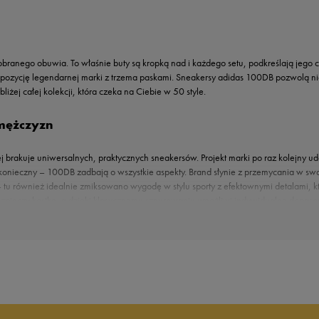
 dobranego obuwia. To właśnie buty są kropką nad i każdego setu, podkreślają jego
opozycję legendarnej marki z trzema paskami. Sneakersy adidas 100DB pozwolą nie 
iżej całej kolekcji, która czeka na Ciebie w 50 style.
mężczyzn
rej brakuje uniwersalnych, praktycznych sneakersów. Projekt marki po raz kolejny
nieczny – 100DB zadbają o wszystkie aspekty. Brand słynie z przemycania w swoi
i — tu również idealnie zmiksowano wygodę w stylu sporty z efektownymi detalami, 
bezpieczy kostkę, a dzięki klasycznemu sznurowaniu umożliwi indywidualne dopas
 które tworzą solidną, a przy tym lekką konstrukcję. Na docenienie zasługują równi
jąc sneakersy adidas 100DB masz też pewność ochrony przed otarciami – to dzięki 
setów na co dzień. To zasługa nie tylko dopracowanej formy, ale i uniwersalnej 
 na bieżniku stworzą właściwą przyczepność do miejskich nawierzchni.
sze dobry wybór do bawełnianych T-shirtów oraz dresowych joggerów. Możesz takż
, szorty oraz czapka z daszkiem. Wiesz już, że męskie lifestylowe adidas 100DB to