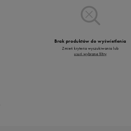
Vans
Skechers
Timberland
Umbro
Under Armour
Brak produktów do wyświetlenia
Up8
Zmień kryteria wyszukiwania lub
U.S. Polo ASSN.
usuń wybrane filtry
Vans
0