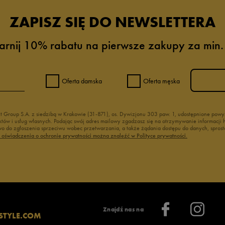
ZAPISZ SIĘ DO NEWSLETTERA
arnij 10% rabatu na pierwsze zakupy za min.
Oferta damska
Oferta męska
nt Group S.A. z siedzibą w Krakowie (31-871), os. Dywizjonu 303 paw. 1, udostępnione po
duktów i usług własnych. Podając swój adres mailowy zgadzasz się na otrzymywanie informacj
 do zgłoszenia sprzeciwu wobec przetwarzania, a także żądania dostępu do danych, sprost
ć oświadczenia o ochronie prywatności można znaleźć w Polityce prywatności.
Znajdź nas na
STYLE.COM