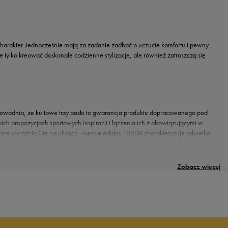
 charakter. Jednocześnie mają za zadanie zadbać o uczucie komfortu i pewny
tylko kreować doskonałe codzienne stylizacje, ale również zatroszczą się
 udowadnia, że kultowe trzy paski to gwarancja produktu dopracowanego pod
ch propozycjach sportowych inspiracji i łączenia ich z obowiązującymi w
które wyróżnią Cię na ulicach. Męskie adidas 100DB charakteryzuje sylwetka
owanie. Cholewka dzięki licznym przeszyciom i nakładkom prezentuje
eż praktyczne detale, takie jak: pętelka ułatwiająca zakładanie lub
tekstylnej, przyjemnej w dotyku i oddychającej wyściółki. Model zamyka
Zobacz więcej
kolorystyki. Znajdziesz u nas ponadczasowe, pasujące do wszystkiego czarne oraz
e postawić na spodnie cargo oraz bluzę z kapturem albo dopasowany longsleeve.
 doskonały wybór. Znajdź swój rozmiar w sklepie online 50 style lub jednym z