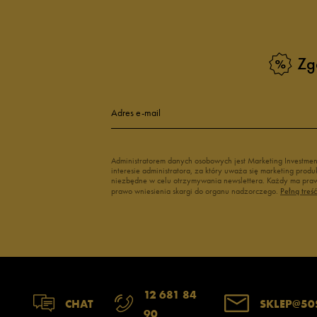
Zg
Adres e-mail
Administratorem danych osobowych jest Marketing Investme
interesie administratora, za który uważa się marketing pro
niezbędne w celu otrzymywania newslettera. Każdy ma prawo
prawo wniesienia skargi do organu nadzorczego.
Pełną treś
12 681 84
CHAT
SKLEP@50
90